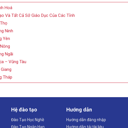
nh Hoá
ạo Và Tất Cả Sở Giáo Dục Của Các Tỉnh
 Thọ
ng Ninh
g Yên
 Nông
ng Ngãi
ịa – Vũng Tàu
 Giang
g Tháp
Hệ đào tạo
Hướng dẫn
Đào Tạo Học Nghề
Hướng dẫn đăng nhập
Đào Tạo Ngắn Hạn
Hướng dẫn tải tài liệu