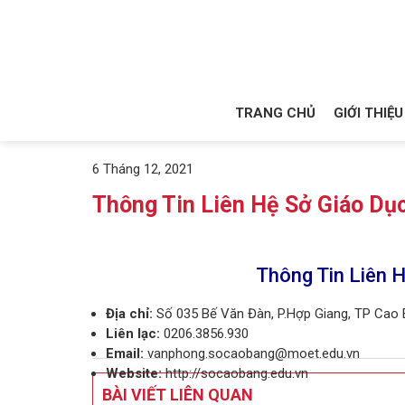
TRANG CHỦ
GIỚI THIỆU
6 Tháng 12, 2021
Thông Tin Liên Hệ Sở Giáo Dụ
Thông Tin Liên 
Địa chỉ:
Số 035 Bế Văn Đàn, P.Hợp Giang, TP Cao
Liên lạc:
0206.3856.930
Email:
vanphong.socaobang@moet.edu.vn
Website:
http://socaobang.edu.vn
BÀI VIẾT LIÊN QUAN