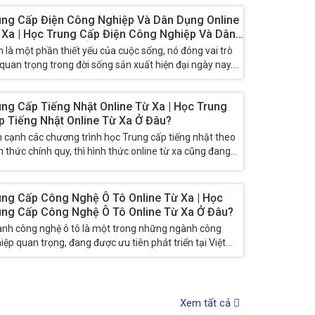
ung Cấp Điện Công Nghiệp Và Dân Dụng Online
 Xa | Học Trung Cấp Điện Công Nghiệp Và Dân
ng Online Từ Xa Ở Đâu?
n là một phần thiết yếu của cuộc sống, nó đóng vai trò
 quan trọng trong đời sống sản xuất hiện đại ngày nay.
đó, ngành điện lực...
ung Cấp Tiếng Nhật Online Từ Xa | Học Trung
p Tiếng Nhật Online Từ Xa Ở Đâu?
 cạnh các chương trình học Trung cấp tiếng nhật theo
h thức chính quy, thì hình thức online từ xa cũng đang
c rất nhiều người lựa chọn. Vậy...
ung Cấp Công Nghệ Ô Tô Online Từ Xa | Học
ung Cấp Công Nghệ Ô Tô Online Từ Xa Ở Đâu?
nh công nghệ ô tô là một trong những ngành công
iệp quan trọng, đang được ưu tiên phát triển tại Việt
 trong những năm trở lại đây. Do...
Xem tất cả