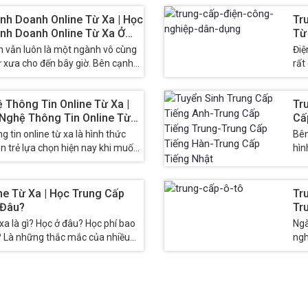
inh Doanh Online Từ Xa | Học
Tr
inh Doanh Online Từ Xa Ở
Từ
Dụ
h vẫn luôn là một ngành vô cùng
Điệ
ừ xưa cho đến bây giờ. Bên cạnh
rất
Do 
Thông Tin Online Từ Xa |
Tr
Nghệ Thông Tin Online Từ
Cấ
 tin online từ xa là hình thức
Bên
n trẻ lựa chọn hiện nay khi muốn
hìn
đượ
ne Từ Xa | Học Trung Cấp
Tr
 Đâu?
Tr
 xa là gì? Học ở đâu? Học phí bao
Ngà
? Là những thắc mắc của nhiều
ngh
Nam