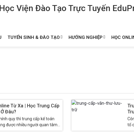
U
TUYỂN SINH & ĐÀO TẠO
HƯỚNG NGHIỆP
HỌC ONLI
line Từ Xa | Học Trung Cấp
Tr
 Ở Đâu?
Tr
ính quy thì trung cấp kế toán
Côn
àng được nhiều người quan tâm
tổ 
 đủ...
mà 