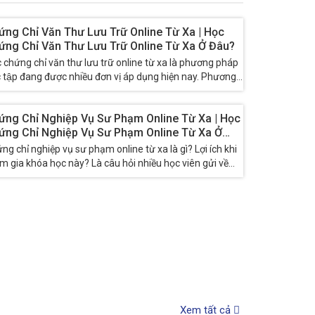
ứng Chỉ Văn Thư Lưu Trữ Online Từ Xa | Học
ứng Chỉ Văn Thư Lưu Trữ Online Từ Xa Ở Đâu?
c chứng chỉ văn thư lưu trữ online từ xa là phương pháp
c tập đang được nhiều đơn vị áp dụng hiện nay. Phương
́p này chủ yếu dành cho...
ứng Chỉ Nghiệp Vụ Sư Phạm Online Từ Xa | Học
ứng Chỉ Nghiệp Vụ Sư Phạm Online Từ Xa Ở
u?
ng chỉ nghiệp vụ sư phạm online từ xa là gì? Lợi ích khi
m gia khóa học này? Là câu hỏi nhiều học viên gửi về
viện. Để...
Xem tất cả