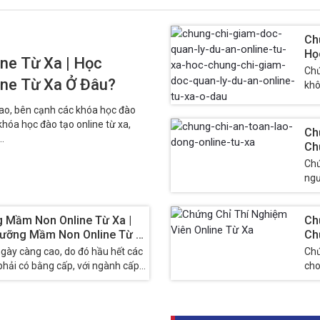
Ch
Họ
ine Từ Xa | Học
Từ
Chứ
line Từ Xa Ở Đâu?
khô
án,
ao, bên cạnh các khóa học đào
 khóa học đào tạo online từ xa,
Ch
..
Ch
Đâ
Chứ
ngư
biê
 Mầm Non Online Từ Xa |
Ch
ưỡng Mầm Non Online Từ Xa
Ch
ngày càng cao, do đó hầu hết các
Chứ
ải có bằng cấp, với ngành cấp
cho
gia