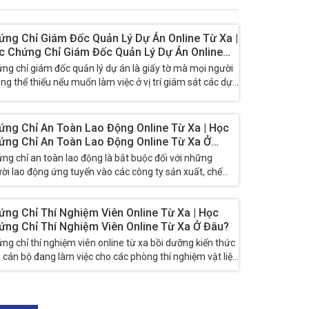
ứng Chỉ Giám Đốc Quản Lý Dự Án Online Từ Xa |
c Chứng Chỉ Giám Đốc Quản Lý Dự Án Online
 Xa Ở Đâu?
ng chỉ giám đốc quản lý dự án là giấy tờ mà mọi người
ng thể thiếu nếu muốn làm việc ở vị trí giám sát các dự
 công...
ứng Chỉ An Toàn Lao Động Online Từ Xa | Học
ứng Chỉ An Toàn Lao Động Online Từ Xa Ở
u?
ng chỉ an toàn lao động là bắt buộc đối với những
ời lao động ứng tuyển vào các công ty sản xuất, chế
́n, xây dựng, vận tải,… Do...
ứng Chỉ Thí Nghiệm Viên Online Từ Xa | Học
ứng Chỉ Thí Nghiệm Viên Online Từ Xa Ở Đâu?
ng chỉ thí nghiệm viên online từ xa bồi dưỡng kiến thức
 cán bộ đang làm việc cho các phòng thí nghiệm vật liệu
o thông, cán bộ quản...