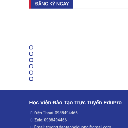
ĐĂNG KÝ NGAY
Học Viện Đào Tạo Trực Tuyến EduPro
Điện Thoại: 0988494466
Zalo: 0988494466
Email: truong.daotaoboiduong@gmail.com