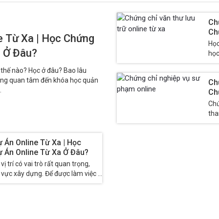
Ch
Ch
 Từ Xa | Học Chứng
Họ
a Ở Đâu?
họ
pha
 thế nào? Học ở đâu? Bao lâu
đang quan tâm đến khóa học quản
Ch
.
Ch
Đâ
Chứ
tha
học 
 Án Online Từ Xa | Học
 Án Online Từ Xa Ở Đâu?
vị trí có vai trò rất quan trọng,
h vực xây dựng. Để được làm việc ở