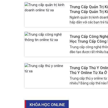
Trung Cấp Quản Trị K
Trung Cấp Quản Trị K
Đâu?
Ngành quản trị kinh doan
hấp dẫn với các bạn trẻ t
hình thức đào tạo...
Trung Cấp Công Nghệ 
Học Trung Cấp Công 
Xa Ở Đâu?
Trung cấp công nghệ thông
đào tạo được rất nhiều bạ
có văn bằng chính quy...
Trung Cấp Thú Y Onli
Thú Y Online Từ Xa Ở
Trung cấp thú y online từ
nhiêu? Bằng cấp thế nào
anh chị/bạn đọc quan...
KHÓA HỌC ONLINE