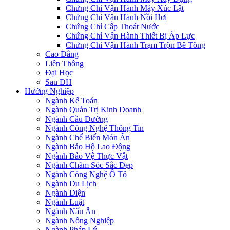
Chứng Chỉ Vận Hành Máy Xúc Lật
Chứng Chỉ Vận Hành Nồi Hơi
Chứng Chỉ Cấp Thoát Nước
Chứng Chỉ Vận Hành Thiết Bị Áp Lực
Chứng Chỉ Vận Hành Trạm Trộn Bê Tông
Cao Đẳng
Liên Thông
Đại Học
Sau ĐH
Hướng Nghiệp
Ngành Kế Toán
Ngành Quản Trị Kinh Doanh
Ngành Cầu Đường
Ngành Công Nghệ Thông Tin
Ngành Chế Biến Món Ăn
Ngành Bảo Hộ Lao Động
Ngành Bảo Vệ Thực Vật
Ngành Chăm Sóc Sắc Đẹp
Ngành Công Nghệ Ô Tô
Ngành Du Lịch
Ngành Điện
Ngành Luật
Ngành Nấu Ăn
Ngành Nông Nghiệp
Ngành Pháp Lý