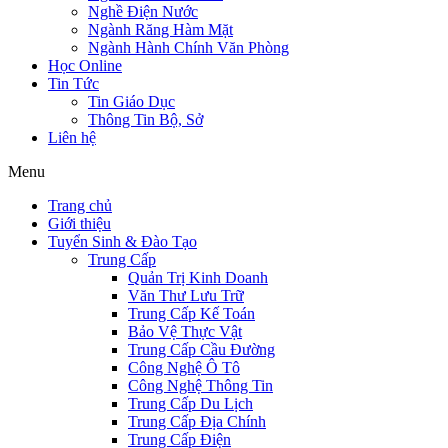
Nghề Điện Nước
Ngành Răng Hàm Mặt
Ngành Hành Chính Văn Phòng
Học Online
Tin Tức
Tin Giáo Dục
Thông Tin Bộ, Sở
Liên hệ
Menu
Trang chủ
Giới thiệu
Tuyển Sinh & Đào Tạo
Trung Cấp
Quản Trị Kinh Doanh
Văn Thư Lưu Trữ
Trung Cấp Kế Toán
Bảo Vệ Thực Vật
Trung Cấp Cầu Đường
Công Nghệ Ô Tô
Công Nghệ Thông Tin
Trung Cấp Du Lịch
Trung Cấp Địa Chính
Trung Cấp Điện