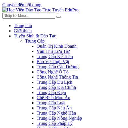
Chuyển đến nội dung
Trang chủ
Giới thiệu
Tuyển Sinh & Đào Tạo
Trung Cấp
Quản Trị Kinh Doanh
Văn Thư Lưu Trữ
Trung Cấp Kế Toán
Bảo Vệ Thực Vật
Trung Cấp Cầu Đường
Công Nghệ Ô Tô
Công Nghệ Thông Tin
Trung Cấp Du Lịch
Trung Cấp Địa Chính
Trung Cấp Điện
Chế Biến Món Ăn
Trung Cấp Luật
Trung Cấp Nấu Ăn
Trung Cấp Nghề Hàn
Trung Cấp Nông Nghiệp
Trung Cấp Pháp Lý