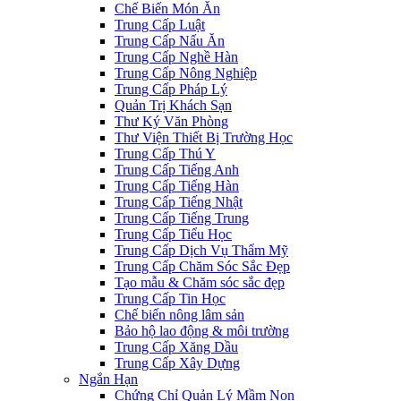
Chế Biến Món Ăn
Trung Cấp Luật
Trung Cấp Nấu Ăn
Trung Cấp Nghề Hàn
Trung Cấp Nông Nghiệp
Trung Cấp Pháp Lý
Quản Trị Khách Sạn
Thư Ký Văn Phòng
Thư Viện Thiết Bị Trường Học
Trung Cấp Thú Y
Trung Cấp Tiếng Anh
Trung Cấp Tiếng Hàn
Trung Cấp Tiếng Nhật
Trung Cấp Tiếng Trung
Trung Cấp Tiểu Học
Trung Cấp Dịch Vụ Thẩm Mỹ
Trung Cấp Chăm Sóc Sắc Đẹp
Tạo mẫu & Chăm sóc sắc đẹp
Trung Cấp Tin Học
Chế biến nông lâm sản
Bảo hộ lao động & môi trường
Trung Cấp Xăng Dầu
Trung Cấp Xây Dựng
Ngắn Hạn
Chứng Chỉ Quản Lý Mầm Non