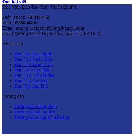
Đọc bài viết
Học Viện Đào Tạo Trực Tuyến EduPro
Điện Thoại: 0988494466
Zalo: 0988494466
Email: truong.daotaoboiduong@gmail.com
55/23 Đường TL19 Thạnh Lộc, Quận 12, TP. HCM
Hệ đào tạo
Đào Tạo Học Nghề
Đào Tạo Ngắn Hạn
Đào Tạo Trung Cấp
Đào Tạo Cao Đẳng
Đào Tạo Liên Thông
Đào Tạo Đại Học
Đào Tạo Sau ĐH
Hướng dẫn
Hướng dẫn đăng nhập
Hướng dẫn tải tài liệu
Hướng dẫn đăng ký môn học