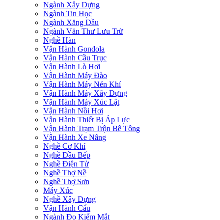
Ngành Xây Dựng
Ngành Tin Học
Ngành Xăng Dầu
Ngành Văn Thư Lưu Trữ
Nghề Hàn
Vận Hành Gondola
Vận Hành Cầu Trục
Vận Hành Lò Hơi
Vận Hành Máy Đào
Vận Hành Máy Nén Khí
Vận Hành Máy Xây Dựng
Vận Hành Máy Xúc Lật
Vận Hành Nồi Hơi
Vận Hành Thiết Bị Áp Lực
Vận Hành Trạm Trộn Bê Tông
Vận Hành Xe Nâng
Nghề Cơ Khí
Nghề Đầu Bếp
Nghề Điện Tử
Nghề Thợ Nề
Nghề Thợ Sơn
Máy Xúc
Nghề Xây Dựng
Vận Hành Cẩu
Ngành Đo Kiểm Mắt