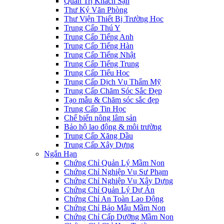
Quản Trị Khách Sạn
Thư Ký Văn Phòng
Thư Viện Thiết Bị Trường Học
Trung Cấp Thú Y
Trung Cấp Tiếng Anh
Trung Cấp Tiếng Hàn
Trung Cấp Tiếng Nhật
Trung Cấp Tiếng Trung
Trung Cấp Tiểu Học
Trung Cấp Dịch Vụ Thẩm Mỹ
Trung Cấp Chăm Sóc Sắc Đẹp
Tạo mẫu & Chăm sóc sắc đẹp
Trung Cấp Tin Học
Chế biến nông lâm sản
Bảo hộ lao động & môi trường
Trung Cấp Xăng Dầu
Trung Cấp Xây Dựng
Ngắn Hạn
Chứng Chỉ Quản Lý Mầm Non
Chứng Chỉ Nghiệp Vụ Sư Phạm
Chứng Chỉ Nghiệp Vụ Xây Dựng
Chứng Chỉ Quản Lý Dự Án
Chứng Chỉ An Toàn Lao Động
Chứng Chỉ Bảo Mẫu Mầm Non
Chứng Chỉ Cấp Dưỡng Mầm Non