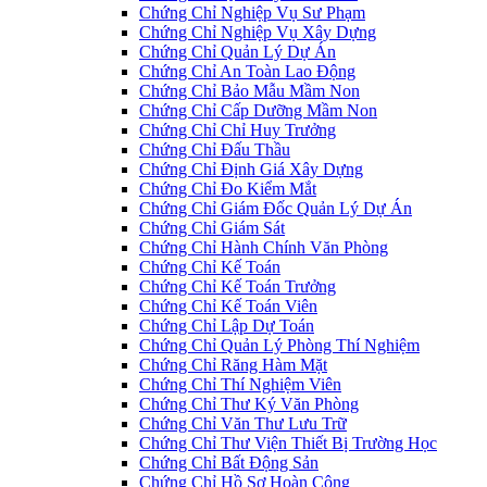
Chứng Chỉ Nghiệp Vụ Sư Phạm
Chứng Chỉ Nghiệp Vụ Xây Dựng
Chứng Chỉ Quản Lý Dự Án
Chứng Chỉ An Toàn Lao Động
Chứng Chỉ Bảo Mẫu Mầm Non
Chứng Chỉ Cấp Dưỡng Mầm Non
Chứng Chỉ Chỉ Huy Trưởng
Chứng Chỉ Đấu Thầu
Chứng Chỉ Định Giá Xây Dựng
Chứng Chỉ Đo Kiểm Mắt
Chứng Chỉ Giám Đốc Quản Lý Dự Án
Chứng Chỉ Giám Sát
Chứng Chỉ Hành Chính Văn Phòng
Chứng Chỉ Kế Toán
Chứng Chỉ Kế Toán Trưởng
Chứng Chỉ Kế Toán Viên
Chứng Chỉ Lập Dự Toán
Chứng Chỉ Quản Lý Phòng Thí Nghiệm
Chứng Chỉ Răng Hàm Mặt
Chứng Chỉ Thí Nghiệm Viên
Chứng Chỉ Thư Ký Văn Phòng
Chứng Chỉ Văn Thư Lưu Trữ
Chứng Chỉ Thư Viện Thiết Bị Trường Học
Chứng Chỉ Bất Động Sản
Chứng Chỉ Hồ Sơ Hoàn Công