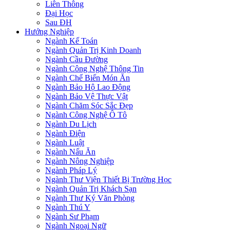
Liên Thông
Đại Học
Sau ĐH
Hướng Nghiệp
Ngành Kế Toán
Ngành Quản Trị Kinh Doanh
Ngành Cầu Đường
Ngành Công Nghệ Thông Tin
Ngành Chế Biến Món Ăn
Ngành Bảo Hộ Lao Động
Ngành Bảo Vệ Thực Vật
Ngành Chăm Sóc Sắc Đẹp
Ngành Công Nghệ Ô Tô
Ngành Du Lịch
Ngành Điện
Ngành Luật
Ngành Nấu Ăn
Ngành Nông Nghiệp
Ngành Pháp Lý
Ngành Thư Viện Thiết Bị Trường Học
Ngành Quản Trị Khách Sạn
Ngành Thư Ký Văn Phòng
Ngành Thú Y
Ngành Sư Phạm
Ngành Ngoại Ngữ