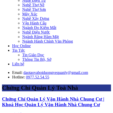
Nghề Điện Tử
Nghề Thợ Nề
Nghề Thợ Sơn
Máy Xúc
Nghề Xây Dựng
Vận Hành Cẩu
Ngành Đo Kiểm Mắt
Nghề Điện Nước
Ngành Răng Hàm Mặt
Ngành Hành Chính Văn Phòng
Học Online
Tin Tức
Tin Giáo Dục
Thông Tin Bộ, Sở
Liên hệ
Email:
daotaovaboiduongvequanly@gmail.com
Hotline:
0977.52.54.55
Chứng Chỉ Quản Lý Toà Nhà
Chứng Chỉ Quản Lý Vận Hành Nhà Chung Cư |
Khoá Học Quản Lý Vận Hành Nhà Chung Cư