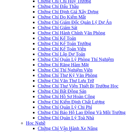
Chứng Chỉ Chỉ Huy Trưởng
Chứng Chỉ Đấu Thầu
Chứng Chỉ Định Giá Xây Dựng
Chứng Chỉ Đo Kiểm Mắt
Chứng Chỉ Giám Đốc Quản Lý Dự Án
Chứng Chỉ Giám Sát
Chứng Chỉ Hành Chính Văn Phòng
Chứng Chỉ Kế Toán
Chứng Chỉ Kế Toán Trưởng
Chứng Chỉ Kế Toán Viên
Chứng Chỉ Lập Dự Toán
Chứng Chỉ Quản Lý Phòng Thí Nghiệm
Chứng Chỉ Răng Hàm Mặt
Chứng Chỉ Thí Nghiệm Viên
Chứng Chỉ Thư Ký Văn Phòng
Chứng Chỉ Văn Thư Lưu Trữ
Chứng Chỉ Thư Viện Thiết Bị Trường Học
Chứng Chỉ Bất Động Sản
Chứng Chỉ Hồ Sơ Hoàn Công
Chứng Chỉ Kiểm Định Chất Lượng
Chứng Chỉ Quản Lý Chi Phí
Chứng Chỉ Bảo Hộ Lao Động Và Môi Trường
Chứng Chỉ Quản Lý Toà Nhà
Học Nghề
Chứng Chỉ Vận Hành Xe Nâng