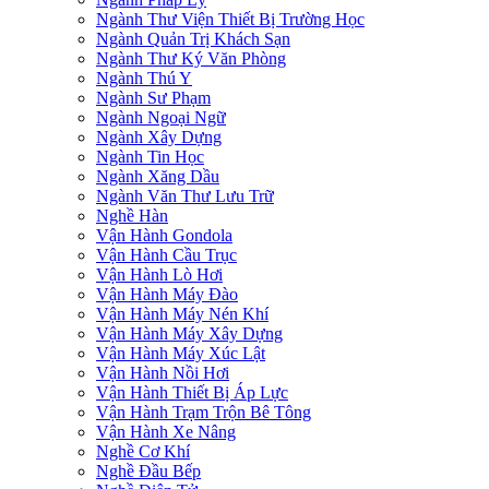
Ngành Thư Viện Thiết Bị Trường Học
Ngành Quản Trị Khách Sạn
Ngành Thư Ký Văn Phòng
Ngành Thú Y
Ngành Sư Phạm
Ngành Ngoại Ngữ
Ngành Xây Dựng
Ngành Tin Học
Ngành Xăng Dầu
Ngành Văn Thư Lưu Trữ
Nghề Hàn
Vận Hành Gondola
Vận Hành Cầu Trục
Vận Hành Lò Hơi
Vận Hành Máy Đào
Vận Hành Máy Nén Khí
Vận Hành Máy Xây Dựng
Vận Hành Máy Xúc Lật
Vận Hành Nồi Hơi
Vận Hành Thiết Bị Áp Lực
Vận Hành Trạm Trộn Bê Tông
Vận Hành Xe Nâng
Nghề Cơ Khí
Nghề Đầu Bếp