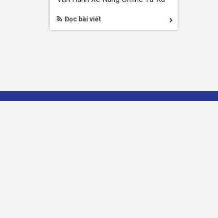
Ở Đâu?
Đọc bài viết
Học Viện Đào Tạo Trực Tuyến EduPro
Điện Thoại: 0988494466
Zalo: 0988494466
Email: truong.daotaoboiduong@gmail.com
55/23 Đường TL19 Thạnh Lộc, Quận 12, TP. HCM