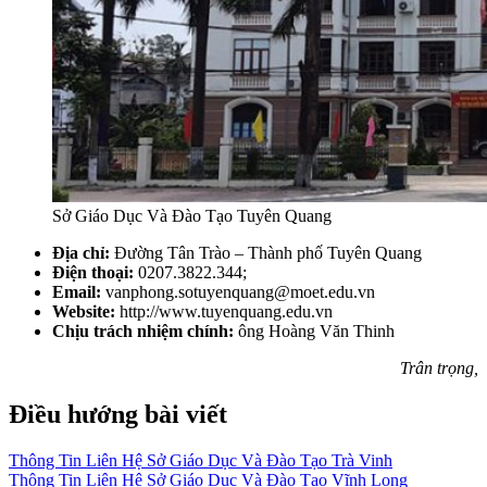
Sở Giáo Dục Và Đào Tạo Tuyên Quang
Địa chỉ:
Đường Tân Trào – Thành phố Tuyên Quang
Điện thoại:
0207.3822.344;
Email:
vanphong.sotuyenquang@moet.edu.vn
Website:
http://www.tuyenquang.edu.vn
Chịu trách nhiệm chính:
ông Hoàng Văn Thinh
Trân trọng,
Điều hướng bài viết
Thông Tin Liên Hệ Sở Giáo Dục Và Đào Tạo Trà Vinh
Thông Tin Liên Hệ Sở Giáo Dục Và Đào Tạo Vĩnh Long