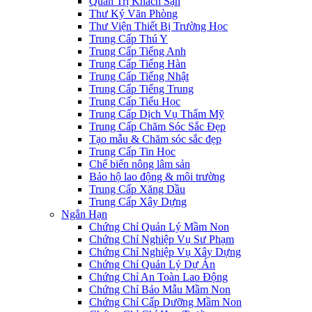
Quản Trị Khách Sạn
Thư Ký Văn Phòng
Thư Viện Thiết Bị Trường Học
Trung Cấp Thú Y
Trung Cấp Tiếng Anh
Trung Cấp Tiếng Hàn
Trung Cấp Tiếng Nhật
Trung Cấp Tiếng Trung
Trung Cấp Tiểu Học
Trung Cấp Dịch Vụ Thẩm Mỹ
Trung Cấp Chăm Sóc Sắc Đẹp
Tạo mẫu & Chăm sóc sắc đẹp
Trung Cấp Tin Học
Chế biến nông lâm sản
Bảo hộ lao động & môi trường
Trung Cấp Xăng Dầu
Trung Cấp Xây Dựng
Ngắn Hạn
Chứng Chỉ Quản Lý Mầm Non
Chứng Chỉ Nghiệp Vụ Sư Phạm
Chứng Chỉ Nghiệp Vụ Xây Dựng
Chứng Chỉ Quản Lý Dự Án
Chứng Chỉ An Toàn Lao Động
Chứng Chỉ Bảo Mẫu Mầm Non
Chứng Chỉ Cấp Dưỡng Mầm Non