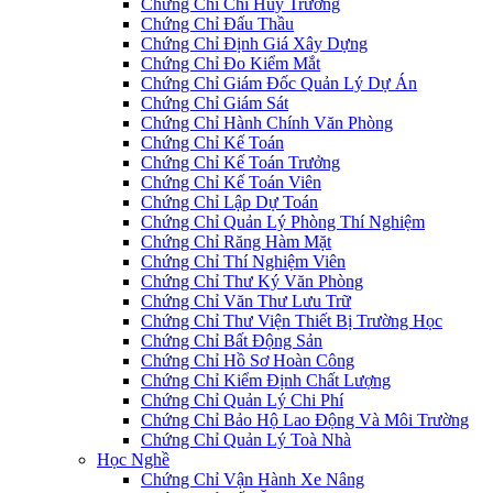
Chứng Chỉ Chỉ Huy Trưởng
Chứng Chỉ Đấu Thầu
Chứng Chỉ Định Giá Xây Dựng
Chứng Chỉ Đo Kiểm Mắt
Chứng Chỉ Giám Đốc Quản Lý Dự Án
Chứng Chỉ Giám Sát
Chứng Chỉ Hành Chính Văn Phòng
Chứng Chỉ Kế Toán
Chứng Chỉ Kế Toán Trưởng
Chứng Chỉ Kế Toán Viên
Chứng Chỉ Lập Dự Toán
Chứng Chỉ Quản Lý Phòng Thí Nghiệm
Chứng Chỉ Răng Hàm Mặt
Chứng Chỉ Thí Nghiệm Viên
Chứng Chỉ Thư Ký Văn Phòng
Chứng Chỉ Văn Thư Lưu Trữ
Chứng Chỉ Thư Viện Thiết Bị Trường Học
Chứng Chỉ Bất Động Sản
Chứng Chỉ Hồ Sơ Hoàn Công
Chứng Chỉ Kiểm Định Chất Lượng
Chứng Chỉ Quản Lý Chi Phí
Chứng Chỉ Bảo Hộ Lao Động Và Môi Trường
Chứng Chỉ Quản Lý Toà Nhà
Học Nghề
Chứng Chỉ Vận Hành Xe Nâng