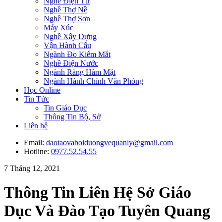
Nghề Điện Tử
Nghề Thợ Nề
Nghề Thợ Sơn
Máy Xúc
Nghề Xây Dựng
Vận Hành Cẩu
Ngành Đo Kiểm Mắt
Nghề Điện Nước
Ngành Răng Hàm Mặt
Ngành Hành Chính Văn Phòng
Học Online
Tin Tức
Tin Giáo Dục
Thông Tin Bộ, Sở
Liên hệ
Email:
daotaovaboiduongvequanly@gmail.com
Hotline:
0977.52.54.55
7 Tháng 12, 2021
Thông Tin Liên Hệ Sở Giáo
Dục Và Đào Tạo Tuyên Quang