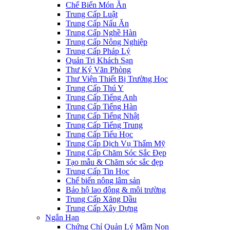
Chế Biến Món Ăn
Trung Cấp Luật
Trung Cấp Nấu Ăn
Trung Cấp Nghề Hàn
Trung Cấp Nông Nghiệp
Trung Cấp Pháp Lý
Quản Trị Khách Sạn
Thư Ký Văn Phòng
Thư Viện Thiết Bị Trường Học
Trung Cấp Thú Y
Trung Cấp Tiếng Anh
Trung Cấp Tiếng Hàn
Trung Cấp Tiếng Nhật
Trung Cấp Tiếng Trung
Trung Cấp Tiểu Học
Trung Cấp Dịch Vụ Thẩm Mỹ
Trung Cấp Chăm Sóc Sắc Đẹp
Tạo mẫu & Chăm sóc sắc đẹp
Trung Cấp Tin Học
Chế biến nông lâm sản
Bảo hộ lao động & môi trường
Trung Cấp Xăng Dầu
Trung Cấp Xây Dựng
Ngắn Hạn
Chứng Chỉ Quản Lý Mầm Non