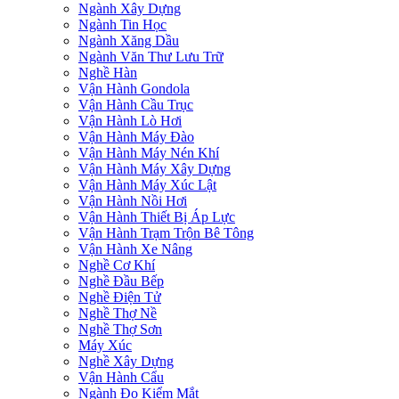
Ngành Xây Dựng
Ngành Tin Học
Ngành Xăng Dầu
Ngành Văn Thư Lưu Trữ
Nghề Hàn
Vận Hành Gondola
Vận Hành Cầu Trục
Vận Hành Lò Hơi
Vận Hành Máy Đào
Vận Hành Máy Nén Khí
Vận Hành Máy Xây Dựng
Vận Hành Máy Xúc Lật
Vận Hành Nồi Hơi
Vận Hành Thiết Bị Áp Lực
Vận Hành Trạm Trộn Bê Tông
Vận Hành Xe Nâng
Nghề Cơ Khí
Nghề Đầu Bếp
Nghề Điện Tử
Nghề Thợ Nề
Nghề Thợ Sơn
Máy Xúc
Nghề Xây Dựng
Vận Hành Cẩu
Ngành Đo Kiểm Mắt