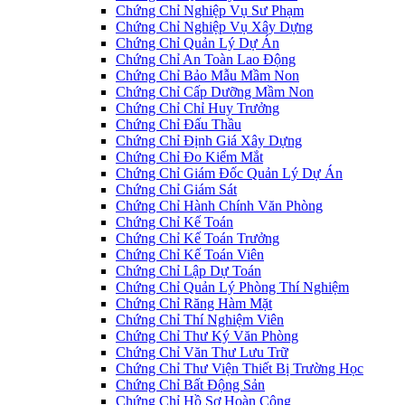
Chứng Chỉ Nghiệp Vụ Sư Phạm
Chứng Chỉ Nghiệp Vụ Xây Dựng
Chứng Chỉ Quản Lý Dự Án
Chứng Chỉ An Toàn Lao Động
Chứng Chỉ Bảo Mẫu Mầm Non
Chứng Chỉ Cấp Dưỡng Mầm Non
Chứng Chỉ Chỉ Huy Trưởng
Chứng Chỉ Đấu Thầu
Chứng Chỉ Định Giá Xây Dựng
Chứng Chỉ Đo Kiểm Mắt
Chứng Chỉ Giám Đốc Quản Lý Dự Án
Chứng Chỉ Giám Sát
Chứng Chỉ Hành Chính Văn Phòng
Chứng Chỉ Kế Toán
Chứng Chỉ Kế Toán Trưởng
Chứng Chỉ Kế Toán Viên
Chứng Chỉ Lập Dự Toán
Chứng Chỉ Quản Lý Phòng Thí Nghiệm
Chứng Chỉ Răng Hàm Mặt
Chứng Chỉ Thí Nghiệm Viên
Chứng Chỉ Thư Ký Văn Phòng
Chứng Chỉ Văn Thư Lưu Trữ
Chứng Chỉ Thư Viện Thiết Bị Trường Học
Chứng Chỉ Bất Động Sản
Chứng Chỉ Hồ Sơ Hoàn Công