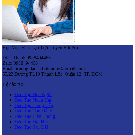
Học Viện Đào Tạo Trực Tuyến EduPro
Điện Thoại: 0988494466
Zalo: 0988494466
Email: truong.daotaoboiduong@gmail.com
55/23 Đường TL19 Thạnh Lộc, Quận 12, TP. HCM
Hệ đào tạo
Đào Tạo Học Nghề
Đào Tạo Ngắn Hạn
Đào Tạo Trung Cấp
Đào Tạo Cao Đẳng
Đào Tạo Liên Thông
Đào Tạo Đại Học
Đào Tạo Sau ĐH