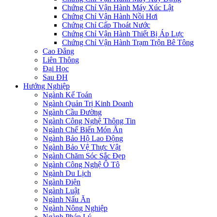
Chứng Chỉ Vận Hành Máy Xúc Lật
Chứng Chỉ Vận Hành Nồi Hơi
Chứng Chỉ Cấp Thoát Nước
Chứng Chỉ Vận Hành Thiết Bị Áp Lực
Chứng Chỉ Vận Hành Trạm Trộn Bê Tông
Cao Đẳng
Liên Thông
Đại Học
Sau ĐH
Hướng Nghiệp
Ngành Kế Toán
Ngành Quản Trị Kinh Doanh
Ngành Cầu Đường
Ngành Công Nghệ Thông Tin
Ngành Chế Biến Món Ăn
Ngành Bảo Hộ Lao Động
Ngành Bảo Vệ Thực Vật
Ngành Chăm Sóc Sắc Đẹp
Ngành Công Nghệ Ô Tô
Ngành Du Lịch
Ngành Điện
Ngành Luật
Ngành Nấu Ăn
Ngành Nông Nghiệp
Ngành Pháp Lý