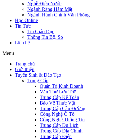
Nghề Điện Nước
Ngành Răng Hàm Mặt
Ngành Hành Chính Văn Phòng
Học Online
Tin Tức
Tin Giáo Dục
Thông Tin Bộ, Sở
Liên hệ
Menu
Trang chủ
Giới thiệu
Tuyển Sinh & Đào Tạo
Trung Cấp
Quản Trị Kinh Doanh
Văn Thư Lưu Trữ
Trung Cấp Kế Toán
Bảo Vệ Thực Vật
Trung Cấp Cầu Đường
Công Nghệ Ô Tô
Công Nghệ Thông Tin
Trung Cấp Du Lịch
Trung Cấp Địa Chính
Trung Cấp Điện