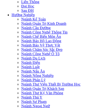
Liên Thông
Đại Học
Sau ĐH
Hướng Nghiệp
Ngành Kế Toán
Ngành Quản Trị Kinh Doanh
Ngành Cầu Đường
Ngành Công Nghệ Thông Tin
Ngành Chế Biến Món Ăn
Ngành Bảo Hộ Lao Động
Ngành Bảo Vệ Thực Vật
Ngành Chăm Sóc Sắc Đẹp
Ngành Công Nghệ Ô Tô
Ngành Du Lịch
Ngành Điện
Ngành Luật
Ngành Nấu Ăn
Ngành Nông Nghiệp
Ngành Pháp Lý
Ngành Thư Viện Thiết Bị Trường Học
Ngành Quản Trị Khách Sạn
Ngành Thư Ký Văn Phòng
Ngành Thú Y
Ngành Sư Phạm
Ngành Ngoại Ngữ