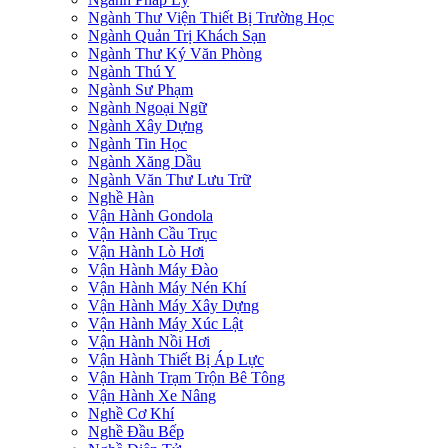
Ngành Thư Viện Thiết Bị Trường Học
Ngành Quản Trị Khách Sạn
Ngành Thư Ký Văn Phòng
Ngành Thú Y
Ngành Sư Phạm
Ngành Ngoại Ngữ
Ngành Xây Dựng
Ngành Tin Học
Ngành Xăng Dầu
Ngành Văn Thư Lưu Trữ
Nghề Hàn
Vận Hành Gondola
Vận Hành Cầu Trục
Vận Hành Lò Hơi
Vận Hành Máy Đào
Vận Hành Máy Nén Khí
Vận Hành Máy Xây Dựng
Vận Hành Máy Xúc Lật
Vận Hành Nồi Hơi
Vận Hành Thiết Bị Áp Lực
Vận Hành Trạm Trộn Bê Tông
Vận Hành Xe Nâng
Nghề Cơ Khí
Nghề Đầu Bếp