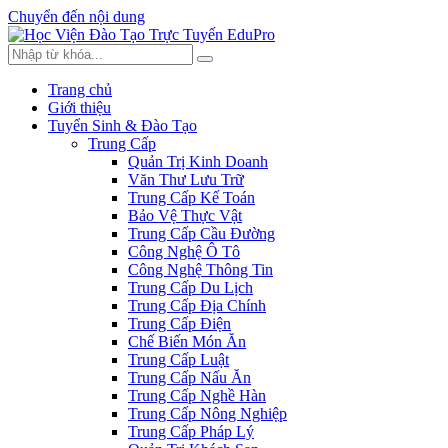
Chuyển đến nội dung
Trang chủ
Giới thiệu
Tuyển Sinh & Đào Tạo
Trung Cấp
Quản Trị Kinh Doanh
Văn Thư Lưu Trữ
Trung Cấp Kế Toán
Bảo Vệ Thực Vật
Trung Cấp Cầu Đường
Công Nghệ Ô Tô
Công Nghệ Thông Tin
Trung Cấp Du Lịch
Trung Cấp Địa Chính
Trung Cấp Điện
Chế Biến Món Ăn
Trung Cấp Luật
Trung Cấp Nấu Ăn
Trung Cấp Nghề Hàn
Trung Cấp Nông Nghiệp
Trung Cấp Pháp Lý