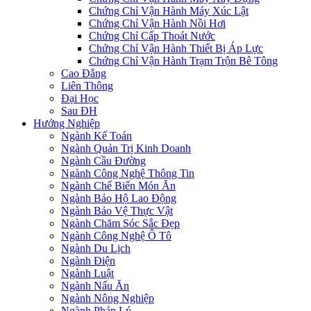
Chứng Chỉ Vận Hành Máy Xúc Lật
Chứng Chỉ Vận Hành Nồi Hơi
Chứng Chỉ Cấp Thoát Nước
Chứng Chỉ Vận Hành Thiết Bị Áp Lực
Chứng Chỉ Vận Hành Trạm Trộn Bê Tông
Cao Đẳng
Liên Thông
Đại Học
Sau ĐH
Hướng Nghiệp
Ngành Kế Toán
Ngành Quản Trị Kinh Doanh
Ngành Cầu Đường
Ngành Công Nghệ Thông Tin
Ngành Chế Biến Món Ăn
Ngành Bảo Hộ Lao Động
Ngành Bảo Vệ Thực Vật
Ngành Chăm Sóc Sắc Đẹp
Ngành Công Nghệ Ô Tô
Ngành Du Lịch
Ngành Điện
Ngành Luật
Ngành Nấu Ăn
Ngành Nông Nghiệp
Ngành Pháp Lý