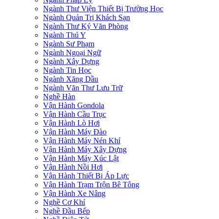
Ngành Thư Viện Thiết Bị Trường Học
Ngành Quản Trị Khách Sạn
Ngành Thư Ký Văn Phòng
Ngành Thú Y
Ngành Sư Phạm
Ngành Ngoại Ngữ
Ngành Xây Dựng
Ngành Tin Học
Ngành Xăng Dầu
Ngành Văn Thư Lưu Trữ
Nghề Hàn
Vận Hành Gondola
Vận Hành Cầu Trục
Vận Hành Lò Hơi
Vận Hành Máy Đào
Vận Hành Máy Nén Khí
Vận Hành Máy Xây Dựng
Vận Hành Máy Xúc Lật
Vận Hành Nồi Hơi
Vận Hành Thiết Bị Áp Lực
Vận Hành Trạm Trộn Bê Tông
Vận Hành Xe Nâng
Nghề Cơ Khí
Nghề Đầu Bếp