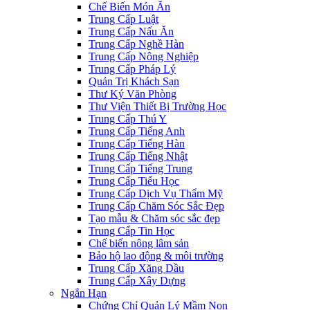
Chế Biến Món Ăn
Trung Cấp Luật
Trung Cấp Nấu Ăn
Trung Cấp Nghề Hàn
Trung Cấp Nông Nghiệp
Trung Cấp Pháp Lý
Quản Trị Khách Sạn
Thư Ký Văn Phòng
Thư Viện Thiết Bị Trường Học
Trung Cấp Thú Y
Trung Cấp Tiếng Anh
Trung Cấp Tiếng Hàn
Trung Cấp Tiếng Nhật
Trung Cấp Tiếng Trung
Trung Cấp Tiểu Học
Trung Cấp Dịch Vụ Thẩm Mỹ
Trung Cấp Chăm Sóc Sắc Đẹp
Tạo mẫu & Chăm sóc sắc đẹp
Trung Cấp Tin Học
Chế biến nông lâm sản
Bảo hộ lao động & môi trường
Trung Cấp Xăng Dầu
Trung Cấp Xây Dựng
Ngắn Hạn
Chứng Chỉ Quản Lý Mầm Non