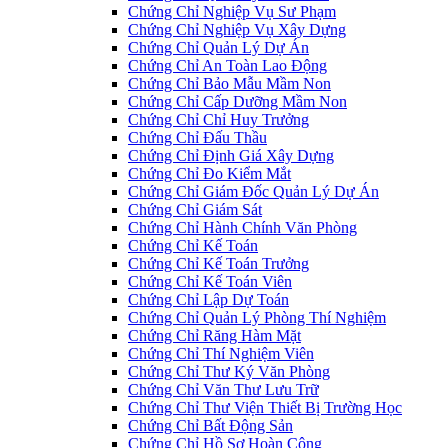
Chứng Chỉ Nghiệp Vụ Sư Phạm
Chứng Chỉ Nghiệp Vụ Xây Dựng
Chứng Chỉ Quản Lý Dự Án
Chứng Chỉ An Toàn Lao Động
Chứng Chỉ Bảo Mẫu Mầm Non
Chứng Chỉ Cấp Dưỡng Mầm Non
Chứng Chỉ Chỉ Huy Trưởng
Chứng Chỉ Đấu Thầu
Chứng Chỉ Định Giá Xây Dựng
Chứng Chỉ Đo Kiểm Mắt
Chứng Chỉ Giám Đốc Quản Lý Dự Án
Chứng Chỉ Giám Sát
Chứng Chỉ Hành Chính Văn Phòng
Chứng Chỉ Kế Toán
Chứng Chỉ Kế Toán Trưởng
Chứng Chỉ Kế Toán Viên
Chứng Chỉ Lập Dự Toán
Chứng Chỉ Quản Lý Phòng Thí Nghiệm
Chứng Chỉ Răng Hàm Mặt
Chứng Chỉ Thí Nghiệm Viên
Chứng Chỉ Thư Ký Văn Phòng
Chứng Chỉ Văn Thư Lưu Trữ
Chứng Chỉ Thư Viện Thiết Bị Trường Học
Chứng Chỉ Bất Động Sản
Chứng Chỉ Hồ Sơ Hoàn Công