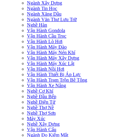
Ngành Xây Dựng
Ngành Tin Học
Ngành Xăng Dầu
Ngành Văn Thư Lưu Trữ
Nghề Hàn
Vận Hành Gondola
Vận Hành Cầu Trục
Vận Hành Lò Hơi
Vận Hành Máy Đào
Vận Hành Máy Nén Khí
Vận Hành Máy Xây Dựng
Vận Hành Máy Xúc Lật
Vận Hành Nồi Hơi
Vận Hành Thiết Bị Áp Lực
Vận Hành Trạm Trộn Bê Tông
Vận Hành Xe Nâng
Nghề Cơ Khí
Nghề Đầu Bếp
Nghề Điện Tử
Nghề Thợ Nề
Nghề Thợ Sơn
Máy Xúc
Nghề Xây Dựng
Vận Hành Cẩu
Ngành Đo Kiểm Mắt