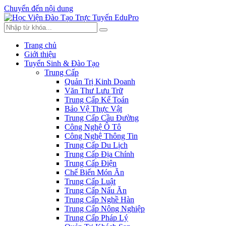
Chuyển đến nội dung
Trang chủ
Giới thiệu
Tuyển Sinh & Đào Tạo
Trung Cấp
Quản Trị Kinh Doanh
Văn Thư Lưu Trữ
Trung Cấp Kế Toán
Bảo Vệ Thực Vật
Trung Cấp Cầu Đường
Công Nghệ Ô Tô
Công Nghệ Thông Tin
Trung Cấp Du Lịch
Trung Cấp Địa Chính
Trung Cấp Điện
Chế Biến Món Ăn
Trung Cấp Luật
Trung Cấp Nấu Ăn
Trung Cấp Nghề Hàn
Trung Cấp Nông Nghiệp
Trung Cấp Pháp Lý