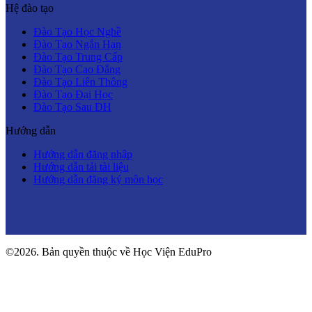
Hệ đào tạo
Đào Tạo Học Nghề
Đào Tạo Ngắn Hạn
Đào Tạo Trung Cấp
Đào Tạo Cao Đẳng
Đào Tạo Liên Thông
Đào Tạo Đại Học
Đào Tạo Sau ĐH
Hướng dẫn
Hướng dẫn đăng nhập
Hướng dẫn tải tài liệu
Hướng dẫn đăng ký môn học
©2026. Bản quyền thuộc về Học Viện EduPro