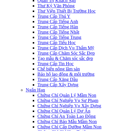
Quản Trị Khách Sạn
Thư Ký Văn Phòng
Thư Viện Thiết Bị Trường Học
Trung Cấp Thú Y
Trung Cấp Tiếng Anh
Trung Cấp Tiếng Hàn
Trung Cấp Tiếng Nhật
Trung Cấp Tiếng Trung
Trung Cấp Tiểu Học
Trung Cấp Dịch Vụ Thẩm Mỹ
Trung Cấp Chăm Sóc Sắc Đẹp
Tạo mẫu & Chăm sóc sắc đẹp
Trung Cấp Tin Học
Chế biến nông lâm sản
Bảo hộ lao động & môi trường
Trung Cấp Xăng Dầu
Trung Cấp Xây Dựng
Ngắn Hạn
Chứng Chỉ Quản Lý Mầm Non
Chứng Chỉ Nghiệp Vụ Sư Phạm
Chứng Chỉ Nghiệp Vụ Xây Dựng
Chứng Chỉ Quản Lý Dự Án
Chứng Chỉ An Toàn Lao Động
Chứng Chỉ Bảo Mẫu Mầm Non
Chứng Chỉ Cấp Dưỡng Mầm Non