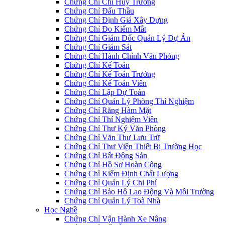
Chứng Chỉ Chỉ Huy Trưởng
Chứng Chỉ Đấu Thầu
Chứng Chỉ Định Giá Xây Dựng
Chứng Chỉ Đo Kiểm Mắt
Chứng Chỉ Giám Đốc Quản Lý Dự Án
Chứng Chỉ Giám Sát
Chứng Chỉ Hành Chính Văn Phòng
Chứng Chỉ Kế Toán
Chứng Chỉ Kế Toán Trưởng
Chứng Chỉ Kế Toán Viên
Chứng Chỉ Lập Dự Toán
Chứng Chỉ Quản Lý Phòng Thí Nghiệm
Chứng Chỉ Răng Hàm Mặt
Chứng Chỉ Thí Nghiệm Viên
Chứng Chỉ Thư Ký Văn Phòng
Chứng Chỉ Văn Thư Lưu Trữ
Chứng Chỉ Thư Viện Thiết Bị Trường Học
Chứng Chỉ Bất Động Sản
Chứng Chỉ Hồ Sơ Hoàn Công
Chứng Chỉ Kiểm Định Chất Lượng
Chứng Chỉ Quản Lý Chi Phí
Chứng Chỉ Bảo Hộ Lao Động Và Môi Trường
Chứng Chỉ Quản Lý Toà Nhà
Học Nghề
Chứng Chỉ Vận Hành Xe Nâng