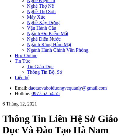
Nghề Điện Tử
Nghề Thợ Nề
Nghề Thợ Sơn
Máy Xúc
Nghề Xây Dựng
Vận Hành Cẩu
Ngành Đo Kiểm Mắt
Nghề Điện Nước
Ngành Răng Hàm Mặt
Ngành Hành Chính Văn Phòng
Học Online
Tin Tức
Tin Giáo Dục
Thông Tin Bộ, Sở
Liên hệ
Email:
daotaovaboiduongvequanly@gmail.com
Hotline:
0977.52.54.55
6 Tháng 12, 2021
Thông Tin Liên Hệ Sở Giáo
Dục Và Đào Tạo Hà Nam