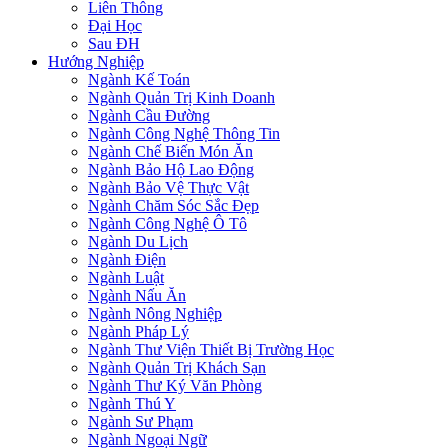
Liên Thông
Đại Học
Sau ĐH
Hướng Nghiệp
Ngành Kế Toán
Ngành Quản Trị Kinh Doanh
Ngành Cầu Đường
Ngành Công Nghệ Thông Tin
Ngành Chế Biến Món Ăn
Ngành Bảo Hộ Lao Động
Ngành Bảo Vệ Thực Vật
Ngành Chăm Sóc Sắc Đẹp
Ngành Công Nghệ Ô Tô
Ngành Du Lịch
Ngành Điện
Ngành Luật
Ngành Nấu Ăn
Ngành Nông Nghiệp
Ngành Pháp Lý
Ngành Thư Viện Thiết Bị Trường Học
Ngành Quản Trị Khách Sạn
Ngành Thư Ký Văn Phòng
Ngành Thú Y
Ngành Sư Phạm
Ngành Ngoại Ngữ