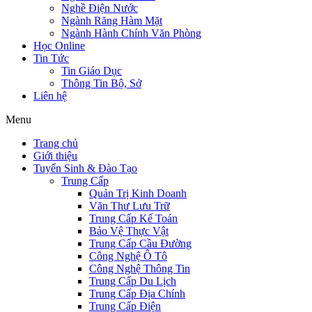
Nghề Điện Nước
Ngành Răng Hàm Mặt
Ngành Hành Chính Văn Phòng
Học Online
Tin Tức
Tin Giáo Dục
Thông Tin Bộ, Sở
Liên hệ
Menu
Trang chủ
Giới thiệu
Tuyển Sinh & Đào Tạo
Trung Cấp
Quản Trị Kinh Doanh
Văn Thư Lưu Trữ
Trung Cấp Kế Toán
Bảo Vệ Thực Vật
Trung Cấp Cầu Đường
Công Nghệ Ô Tô
Công Nghệ Thông Tin
Trung Cấp Du Lịch
Trung Cấp Địa Chính
Trung Cấp Điện