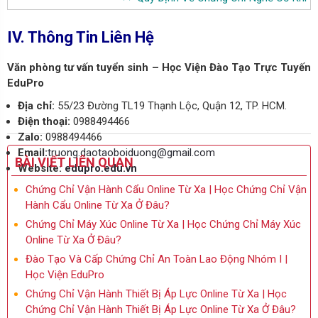
IV. Thông Tin Liên Hệ
Văn phòng tư vấn tuyển sinh – Học Viện Đào Tạo Trực Tuyến
EduPro
Địa chỉ:
55/23 Đường TL19 Thạnh Lộc, Quận 12, TP. HCM.
Điện thoại:
0988494466
Zalo:
0988494466
Email:
truong.daotaoboiduong@gmail.com
BÀI VIẾT LIÊN QUAN
Website:
edupro.edu.vn
Chứng Chỉ Vận Hành Cẩu Online Từ Xa | Học Chứng Chỉ Vận
Hành Cẩu Online Từ Xa Ở Đâu?
Chứng Chỉ Máy Xúc Online Từ Xa | Học Chứng Chỉ Máy Xúc
Online Từ Xa Ở Đâu?
Đào Tạo Và Cấp Chứng Chỉ An Toàn Lao Động Nhóm I |
Học Viện EduPro
Chứng Chỉ Vận Hành Thiết Bị Áp Lực Online Từ Xa | Học
Chứng Chỉ Vận Hành Thiết Bị Áp Lực Online Từ Xa Ở Đâu?