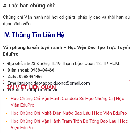
# Thời hạn chứng chỉ:
Chứng chỉ Vận hành nồi hơi có giá trị pháp lý cao và thời hạn sử
dụng vĩnh viễn.
IV. Thông Tin Liên Hệ
Văn phòng tư vấn tuyển sinh – Học Viện Đào Tạo Trực Tuyến
EduPro
Địa chỉ:
55/23 Đường TL19 Thạnh Lộc, Quận 12, TP. HCM.
Điện thoại:
0988494466
Zalo:
0988494466
Email:
truong.daotaoboiduong@gmail.com
BÀI VIẾT LIÊN QUAN
Website:
edupro.edu.vn
Học Chứng Chỉ Vận Hành Gondola Sẽ Học Những Gì | Học
Viện EduPro
Học Chứng Chỉ Nghề Điện Nước Bao Lâu | Học Viện EduPro
Học Chứng Chỉ Vận Hành Trạm Trộn Bê Tông Bao Lâu | Học
Viện EduPro