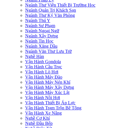
Ngành Thư Viện Thiết Bị Trường Học
Ngành Quản Trị Khách Sạn
Ngành Thư Ký Văn Phòng
Ngành Thú Y
Ngành Sư Phạm
Ngành Ngoại Ngữ
Ngành Xây Dựng
Ngành Tin Học
Ngành Xăng Dầu
Ngành Văn Thư Lưu Trữ
Nghề Hàn
Vận Hành Gondola
Vận Hành Cầu Trục
Vận Hành Lò Hơi
Vận Hành Máy Đào
Vận Hành Máy Nén Khí
Vận Hành Máy Xây Dựng
Vận Hành Máy Xúc Lật
Vận Hành Nồi Hơi
Vận Hành Thiết Bị Áp Lực
Vận Hành Trạm Trộn Bê Tông
Vận Hành Xe Nâng
Nghề Cơ Khí
Nghề Đầu Bếp