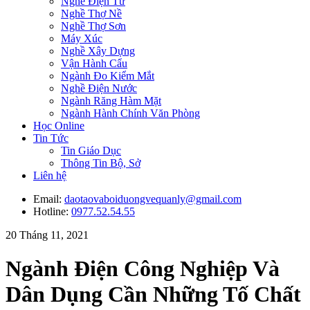
Nghề Điện Tử
Nghề Thợ Nề
Nghề Thợ Sơn
Máy Xúc
Nghề Xây Dựng
Vận Hành Cẩu
Ngành Đo Kiểm Mắt
Nghề Điện Nước
Ngành Răng Hàm Mặt
Ngành Hành Chính Văn Phòng
Học Online
Tin Tức
Tin Giáo Dục
Thông Tin Bộ, Sở
Liên hệ
Email:
daotaovaboiduongvequanly@gmail.com
Hotline:
0977.52.54.55
20 Tháng 11, 2021
Ngành Điện Công Nghiệp Và
Dân Dụng Cần Những Tố Chất