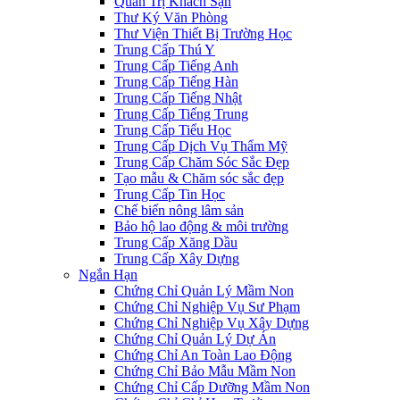
Quản Trị Khách Sạn
Thư Ký Văn Phòng
Thư Viện Thiết Bị Trường Học
Trung Cấp Thú Y
Trung Cấp Tiếng Anh
Trung Cấp Tiếng Hàn
Trung Cấp Tiếng Nhật
Trung Cấp Tiếng Trung
Trung Cấp Tiểu Học
Trung Cấp Dịch Vụ Thẩm Mỹ
Trung Cấp Chăm Sóc Sắc Đẹp
Tạo mẫu & Chăm sóc sắc đẹp
Trung Cấp Tin Học
Chế biến nông lâm sản
Bảo hộ lao động & môi trường
Trung Cấp Xăng Dầu
Trung Cấp Xây Dựng
Ngắn Hạn
Chứng Chỉ Quản Lý Mầm Non
Chứng Chỉ Nghiệp Vụ Sư Phạm
Chứng Chỉ Nghiệp Vụ Xây Dựng
Chứng Chỉ Quản Lý Dự Án
Chứng Chỉ An Toàn Lao Động
Chứng Chỉ Bảo Mẫu Mầm Non
Chứng Chỉ Cấp Dưỡng Mầm Non