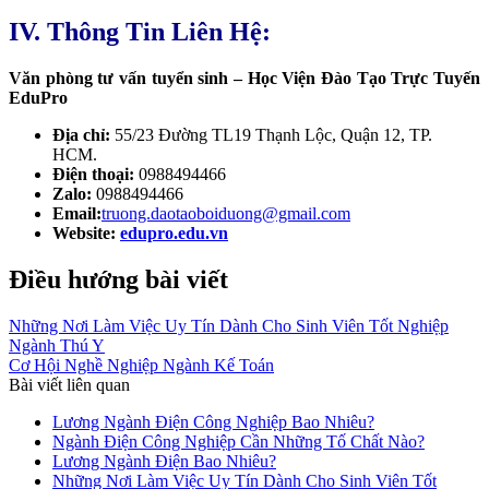
IV. Thông Tin Liên Hệ:
Văn phòng tư vấn tuyển sinh – Học Viện Đào Tạo Trực Tuyến
EduPro
Địa chỉ:
55/23 Đường TL19 Thạnh Lộc, Quận 12, TP.
HCM.
Điện thoại:
0988494466
Zalo:
0988494466
Email:
truong.daotaoboiduong@gmail.com
Website:
edupro.edu.vn
Điều hướng bài viết
Những Nơi Làm Việc Uy Tín Dành Cho Sinh Viên Tốt Nghiệp
Ngành Thú Y
Cơ Hội Nghề Nghiệp Ngành Kế Toán
Bài viết liên quan
Lương Ngành Điện Công Nghiệp Bao Nhiêu?
Ngành Điện Công Nghiệp Cần Những Tố Chất Nào?
Lương Ngành Điện Bao Nhiêu?
Những Nơi Làm Việc Uy Tín Dành Cho Sinh Viên Tốt