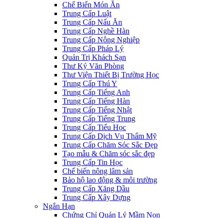
Chế Biến Món Ăn
Trung Cấp Luật
Trung Cấp Nấu Ăn
Trung Cấp Nghề Hàn
Trung Cấp Nông Nghiệp
Trung Cấp Pháp Lý
Quản Trị Khách Sạn
Thư Ký Văn Phòng
Thư Viện Thiết Bị Trường Học
Trung Cấp Thú Y
Trung Cấp Tiếng Anh
Trung Cấp Tiếng Hàn
Trung Cấp Tiếng Nhật
Trung Cấp Tiếng Trung
Trung Cấp Tiểu Học
Trung Cấp Dịch Vụ Thẩm Mỹ
Trung Cấp Chăm Sóc Sắc Đẹp
Tạo mẫu & Chăm sóc sắc đẹp
Trung Cấp Tin Học
Chế biến nông lâm sản
Bảo hộ lao động & môi trường
Trung Cấp Xăng Dầu
Trung Cấp Xây Dựng
Ngắn Hạn
Chứng Chỉ Quản Lý Mầm Non