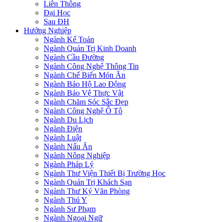
Liên Thông
Đại Học
Sau ĐH
Hướng Nghiệp
Ngành Kế Toán
Ngành Quản Trị Kinh Doanh
Ngành Cầu Đường
Ngành Công Nghệ Thông Tin
Ngành Chế Biến Món Ăn
Ngành Bảo Hộ Lao Động
Ngành Bảo Vệ Thực Vật
Ngành Chăm Sóc Sắc Đẹp
Ngành Công Nghệ Ô Tô
Ngành Du Lịch
Ngành Điện
Ngành Luật
Ngành Nấu Ăn
Ngành Nông Nghiệp
Ngành Pháp Lý
Ngành Thư Viện Thiết Bị Trường Học
Ngành Quản Trị Khách Sạn
Ngành Thư Ký Văn Phòng
Ngành Thú Y
Ngành Sư Phạm
Ngành Ngoại Ngữ