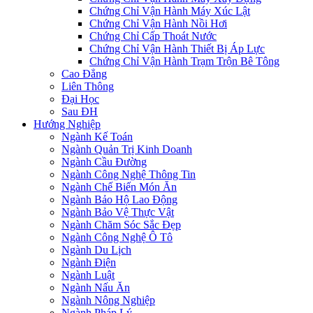
Chứng Chỉ Vận Hành Máy Xúc Lật
Chứng Chỉ Vận Hành Nồi Hơi
Chứng Chỉ Cấp Thoát Nước
Chứng Chỉ Vận Hành Thiết Bị Áp Lực
Chứng Chỉ Vận Hành Trạm Trộn Bê Tông
Cao Đẳng
Liên Thông
Đại Học
Sau ĐH
Hướng Nghiệp
Ngành Kế Toán
Ngành Quản Trị Kinh Doanh
Ngành Cầu Đường
Ngành Công Nghệ Thông Tin
Ngành Chế Biến Món Ăn
Ngành Bảo Hộ Lao Động
Ngành Bảo Vệ Thực Vật
Ngành Chăm Sóc Sắc Đẹp
Ngành Công Nghệ Ô Tô
Ngành Du Lịch
Ngành Điện
Ngành Luật
Ngành Nấu Ăn
Ngành Nông Nghiệp
Ngành Pháp Lý