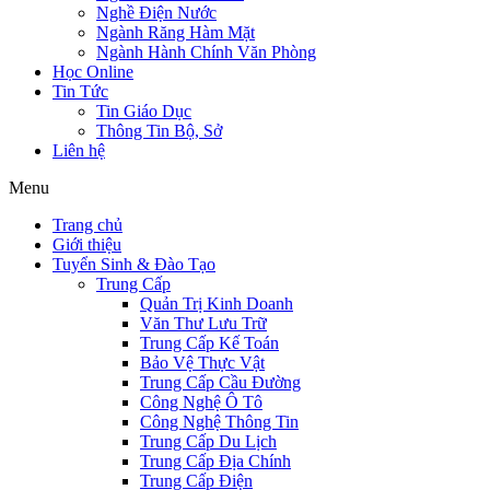
Nghề Điện Nước
Ngành Răng Hàm Mặt
Ngành Hành Chính Văn Phòng
Học Online
Tin Tức
Tin Giáo Dục
Thông Tin Bộ, Sở
Liên hệ
Menu
Trang chủ
Giới thiệu
Tuyển Sinh & Đào Tạo
Trung Cấp
Quản Trị Kinh Doanh
Văn Thư Lưu Trữ
Trung Cấp Kế Toán
Bảo Vệ Thực Vật
Trung Cấp Cầu Đường
Công Nghệ Ô Tô
Công Nghệ Thông Tin
Trung Cấp Du Lịch
Trung Cấp Địa Chính
Trung Cấp Điện