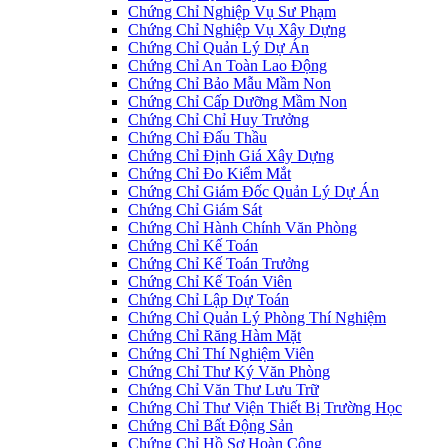
Chứng Chỉ Nghiệp Vụ Sư Phạm
Chứng Chỉ Nghiệp Vụ Xây Dựng
Chứng Chỉ Quản Lý Dự Án
Chứng Chỉ An Toàn Lao Động
Chứng Chỉ Bảo Mẫu Mầm Non
Chứng Chỉ Cấp Dưỡng Mầm Non
Chứng Chỉ Chỉ Huy Trưởng
Chứng Chỉ Đấu Thầu
Chứng Chỉ Định Giá Xây Dựng
Chứng Chỉ Đo Kiểm Mắt
Chứng Chỉ Giám Đốc Quản Lý Dự Án
Chứng Chỉ Giám Sát
Chứng Chỉ Hành Chính Văn Phòng
Chứng Chỉ Kế Toán
Chứng Chỉ Kế Toán Trưởng
Chứng Chỉ Kế Toán Viên
Chứng Chỉ Lập Dự Toán
Chứng Chỉ Quản Lý Phòng Thí Nghiệm
Chứng Chỉ Răng Hàm Mặt
Chứng Chỉ Thí Nghiệm Viên
Chứng Chỉ Thư Ký Văn Phòng
Chứng Chỉ Văn Thư Lưu Trữ
Chứng Chỉ Thư Viện Thiết Bị Trường Học
Chứng Chỉ Bất Động Sản
Chứng Chỉ Hồ Sơ Hoàn Công