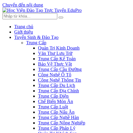
Chuyển đến nội dung
Trang chủ
Giới thiệu
Tuyển Sinh & Đào Tạo
Trung Cấp
Quản Trị Kinh Doanh
Văn Thư Lưu Trữ
Trung Cấp Kế Toán
Bảo Vệ Thực Vật
Trung Cấp Cầu Đường
Công Nghệ Ô Tô
Công Nghệ Thông Tin
Trung Cấp Du Lịch
Trung Cấp Địa Chính
Trung Cấp Điện
Chế Biến Món Ăn
Trung Cấp Luật
Trung Cấp Nấu Ăn
Trung Cấp Nghề Hàn
Trung Cấp Nông Nghiệp
Trung Cấp Pháp Lý