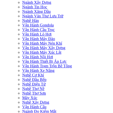
Ngành Xây Dựng
Ngành Tin Học
Ngành Xăng Dầu
Ngành Văn Thư Lưu Trữ
Nghề Hàn
Vận Hành Gondola
Vận Hành Cầu Trục
Vận Hành Lò Hơi
Vận Hành Máy Đào
Vận Hành Máy Nén Khí
Vận Hành Máy Xây Dựng
Vận Hành Máy Xúc Lật
Vận Hành Nồi Hơi
Vận Hành Thiết Bị Áp Lực
Vận Hành Trạm Trộn Bê Tông
Vận Hành Xe Nâng
Nghề Cơ Khí
Nghề Đầu Bếp
Nghề Điện Tử
Nghề Thợ Nề
Nghề Thợ Sơn
Máy Xúc
Nghề Xây Dựng
Vận Hành Cẩu
Ngành Đo Kiểm Mắt