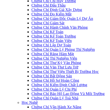
Chứng Chỉ Chỉ Huy Trưởng
Chứng Chỉ Đấu Thầu
Chứng Chỉ Định Giá Xây Dựng
Chứng Chỉ Đo Kiểm Mắt
Chứng Chỉ Giám Đốc Quản Lý Dự Án
Chứng Chỉ Giám Sát
Chứng Chỉ Hành Chính Văn Phòng
Chứng Chỉ Kế Toán
Chứng Chỉ Kế Toán Trưởng
Chứng Chỉ Kế Toán Viên
Chứng Chỉ Lập Dự Toán
Chứng Chỉ Quản Lý Phòng Thí Nghiệm
Chứng Chỉ Răng Hàm Mặt
Chứng Chỉ Thí Nghiệm Viên
Chứng Chỉ Thư Ký Văn Phòng
Chứng Chỉ Văn Thư Lưu Trữ
Chứng Chỉ Thư Viện Thiết Bị Trường Học
Chứng Chỉ Bất Động Sản
Chứng Chỉ Hồ Sơ Hoàn Công
Chứng Chỉ Kiểm Định Chất Lượng
Chứng Chỉ Quản Lý Chi Phí
Chứng Chỉ Bảo Hộ Lao Động Và Môi Trường
Chứng Chỉ Quản Lý Toà Nhà
Học Nghề
Chứng Chỉ Vận Hành Xe Nâng