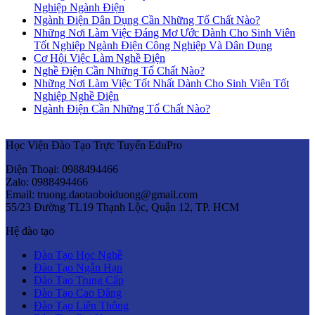
Nghiệp Ngành Điện
Ngành Điện Dân Dụng Cần Những Tố Chất Nào?
Những Nơi Làm Việc Đáng Mơ Ước Dành Cho Sinh Viên
Tốt Nghiệp Ngành Điện Công Nghiệp Và Dân Dụng
Cơ Hội Việc Làm Nghề Điện
Nghề Điện Cần Những Tố Chất Nào?
Những Nơi Làm Việc Tốt Nhất Dành Cho Sinh Viên Tốt
Nghiệp Nghề Điện
Ngành Điện Cần Những Tố Chất Nào?
Học Viện Đào Tạo Trực Tuyến EduPro
Điện Thoại: 0988494466
Zalo: 0988494466
Email: truong.daotaoboiduong@gmail.com
55/23 Đường TL19 Thạnh Lộc, Quận 12, TP. HCM
Hệ đào tạo
Đào Tạo Học Nghề
Đào Tạo Ngắn Hạn
Đào Tạo Trung Cấp
Đào Tạo Cao Đẳng
Đào Tạo Liên Thông