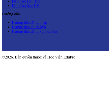
Đào Tạo Đại Học
Đào Tạo Sau ĐH
Hướng dẫn
Hướng dẫn đăng nhập
Hướng dẫn tải tài liệu
Hướng dẫn đăng ký môn học
©2026. Bản quyền thuộc về Học Viện EduPro