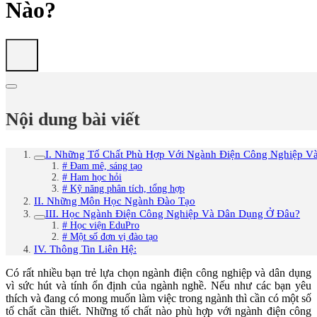
Nào?
Nội dung bài viết
I. Những Tố Chất Phù Hợp Với Ngành Điện Công Nghiệp V
# Đam mê, sáng tạo
# Ham học hỏi
# Kỹ năng phân tích, tổng hợp
II. Những Môn Học Ngành Đào Tạo
III. Học Ngành Điện Công Nghiệp Và Dân Dụng Ở Đâu?
# Học viện EduPro
# Một số đơn vị đào tạo
IV. Thông Tin Liên Hệ:
Có rất nhiều bạn trẻ lựa chọn ngành điện công nghiệp và dân dụng
vì sức hút và tính ổn định của ngành nghề. Nếu như các bạn yêu
thích và đang có mong muốn làm việc trong ngành thì cần có một số
tố chất cần thiết. Những tố chất nào phù hợp với ngành điện công