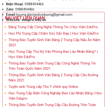
Điện thoại:
0988494466
Zalo:
0988494466
Email:
truong.daotaoboiduong@gmail.com
BÀI VIẾT LIÊN QUAN
Website:
edupro.edu.vn
Bằng Trung Cấp Công Nghệ Thông Tin | Học Viện EduPro
Học Phí Trung Cấp Chăm Sóc Sắc Đẹp | Học Viện EduPro
Thông Báo Tuyển Sinh Văn Bằng 2 Trung Cấp Nấu Ăn Năm
2021
Học Trung Cấp Thư Ký Văn Phòng Bao Lâu Nhận Bằng? |
Học Viện EduPro
Thông Báo Tuyển Sinh Trung Cấp Công Nghệ Thông Tin
Trên Toàn Quốc Năm 2021
Thông Báo Tuyển Sinh Văn Bằng 2 Trung Cấp Cầu Đường
Năm 2021
Tuyển sinh Trung cấp Thú Y chính quy Online
Học Trung Cấp Điện Công Nghiệp Bao Lâu Nhận Bằng | Học
Viện Edupro
Thông Báo Tuyển Sinh Trung Cấp Cầu Đường Trên Toàn