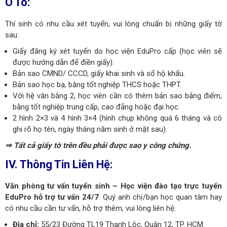
Ô Tô:
Thí sinh có nhu cầu xét tuyển, vui lòng chuẩn bị những giấy tờ
sau:
Giấy đăng ký xét tuyển do học viện EduPro cấp (học viên sẽ
được hướng dẫn để điền giấy).
Bản sao CMND/ CCCD, giấy khai sinh và sổ hộ khẩu.
Bản sao học bạ, bằng tốt nghiệp THCS hoặc THPT.
Với hệ văn bằng 2, học viên cần có thêm bản sao bảng điểm,
bằng tốt nghiệp trung cấp, cao đẳng hoặc đại học.
2 hình 2×3 và 4 hình 3×4 (hình chụp không quá 6 tháng và có
ghi rõ họ tên, ngày tháng năm sinh ở mặt sau).
⇒ Tất cả giấy tờ trên đều phải được sao y công chứng.
IV. Thông Tin Liên Hệ:
Văn phòng tư vấn tuyển sinh – Học viện đào tạo trực tuyến
EduPro
hỗ trợ tư vấn 24/7
. Quý anh chị/bạn học quan tâm hay
có nhu cầu cần tư vấn, hỗ trợ thêm, vui lòng liên hệ:
Địa chỉ:
55/23 Đường TL19 Thạnh Lộc, Quận 12, TP. HCM.