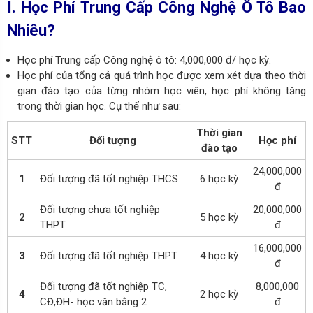
I. Học Phí Trung Cấp Công Nghệ Ô Tô Bao
Nhiêu?
Học phí Trung cấp Công nghệ ô tô: 4,000,000 đ/ học kỳ.
Học phí của tổng cả quá trình học được xem xét dựa theo thời
gian đào tạo của từng nhóm học viên, học phí không tăng
trong thời gian học. Cụ thể như sau:
Thời gian
STT
Đối tượng
Học phí
đào tạo
24,000,000
1
Đối tượng đã tốt nghiệp THCS
6 học kỳ
đ
Đối tượng chưa tốt nghiệp
20,000,000
2
5 học kỳ
THPT
đ
16,000,000
3
Đối tượng đã tốt nghiệp THPT
4 học kỳ
đ
Đối tượng đã tốt nghiệp TC,
8,000,000
4
2 học kỳ
CĐ,ĐH- học văn bằng 2
đ