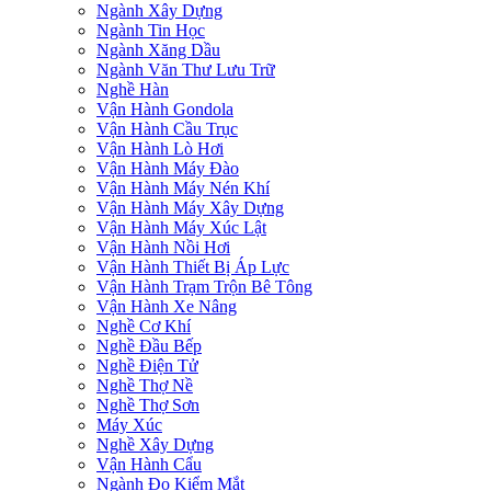
Ngành Xây Dựng
Ngành Tin Học
Ngành Xăng Dầu
Ngành Văn Thư Lưu Trữ
Nghề Hàn
Vận Hành Gondola
Vận Hành Cầu Trục
Vận Hành Lò Hơi
Vận Hành Máy Đào
Vận Hành Máy Nén Khí
Vận Hành Máy Xây Dựng
Vận Hành Máy Xúc Lật
Vận Hành Nồi Hơi
Vận Hành Thiết Bị Áp Lực
Vận Hành Trạm Trộn Bê Tông
Vận Hành Xe Nâng
Nghề Cơ Khí
Nghề Đầu Bếp
Nghề Điện Tử
Nghề Thợ Nề
Nghề Thợ Sơn
Máy Xúc
Nghề Xây Dựng
Vận Hành Cẩu
Ngành Đo Kiểm Mắt