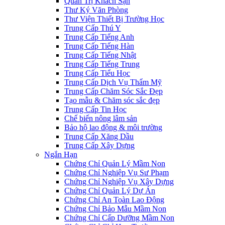
Quản Trị Khách Sạn
Thư Ký Văn Phòng
Thư Viện Thiết Bị Trường Học
Trung Cấp Thú Y
Trung Cấp Tiếng Anh
Trung Cấp Tiếng Hàn
Trung Cấp Tiếng Nhật
Trung Cấp Tiếng Trung
Trung Cấp Tiểu Học
Trung Cấp Dịch Vụ Thẩm Mỹ
Trung Cấp Chăm Sóc Sắc Đẹp
Tạo mẫu & Chăm sóc sắc đẹp
Trung Cấp Tin Học
Chế biến nông lâm sản
Bảo hộ lao động & môi trường
Trung Cấp Xăng Dầu
Trung Cấp Xây Dựng
Ngắn Hạn
Chứng Chỉ Quản Lý Mầm Non
Chứng Chỉ Nghiệp Vụ Sư Phạm
Chứng Chỉ Nghiệp Vụ Xây Dựng
Chứng Chỉ Quản Lý Dự Án
Chứng Chỉ An Toàn Lao Động
Chứng Chỉ Bảo Mẫu Mầm Non
Chứng Chỉ Cấp Dưỡng Mầm Non