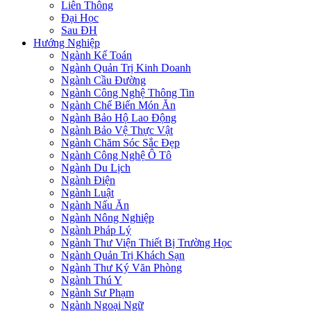
Liên Thông
Đại Học
Sau ĐH
Hướng Nghiệp
Ngành Kế Toán
Ngành Quản Trị Kinh Doanh
Ngành Cầu Đường
Ngành Công Nghệ Thông Tin
Ngành Chế Biến Món Ăn
Ngành Bảo Hộ Lao Động
Ngành Bảo Vệ Thực Vật
Ngành Chăm Sóc Sắc Đẹp
Ngành Công Nghệ Ô Tô
Ngành Du Lịch
Ngành Điện
Ngành Luật
Ngành Nấu Ăn
Ngành Nông Nghiệp
Ngành Pháp Lý
Ngành Thư Viện Thiết Bị Trường Học
Ngành Quản Trị Khách Sạn
Ngành Thư Ký Văn Phòng
Ngành Thú Y
Ngành Sư Phạm
Ngành Ngoại Ngữ