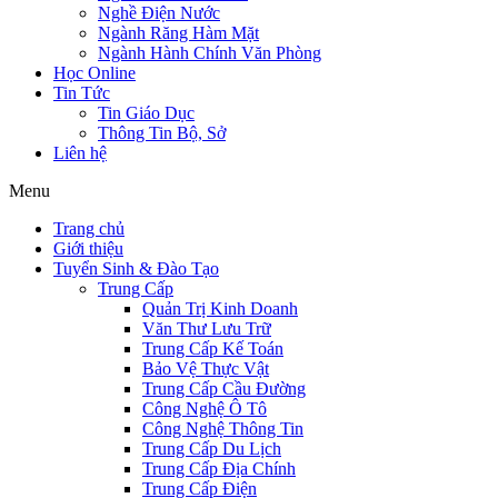
Nghề Điện Nước
Ngành Răng Hàm Mặt
Ngành Hành Chính Văn Phòng
Học Online
Tin Tức
Tin Giáo Dục
Thông Tin Bộ, Sở
Liên hệ
Menu
Trang chủ
Giới thiệu
Tuyển Sinh & Đào Tạo
Trung Cấp
Quản Trị Kinh Doanh
Văn Thư Lưu Trữ
Trung Cấp Kế Toán
Bảo Vệ Thực Vật
Trung Cấp Cầu Đường
Công Nghệ Ô Tô
Công Nghệ Thông Tin
Trung Cấp Du Lịch
Trung Cấp Địa Chính
Trung Cấp Điện