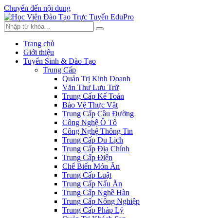
Chuyển đến nội dung
Trang chủ
Giới thiệu
Tuyển Sinh & Đào Tạo
Trung Cấp
Quản Trị Kinh Doanh
Văn Thư Lưu Trữ
Trung Cấp Kế Toán
Bảo Vệ Thực Vật
Trung Cấp Cầu Đường
Công Nghệ Ô Tô
Công Nghệ Thông Tin
Trung Cấp Du Lịch
Trung Cấp Địa Chính
Trung Cấp Điện
Chế Biến Món Ăn
Trung Cấp Luật
Trung Cấp Nấu Ăn
Trung Cấp Nghề Hàn
Trung Cấp Nông Nghiệp
Trung Cấp Pháp Lý