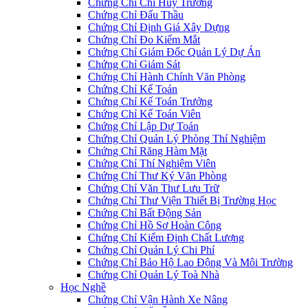
Chứng Chỉ Chỉ Huy Trưởng
Chứng Chỉ Đấu Thầu
Chứng Chỉ Định Giá Xây Dựng
Chứng Chỉ Đo Kiểm Mắt
Chứng Chỉ Giám Đốc Quản Lý Dự Án
Chứng Chỉ Giám Sát
Chứng Chỉ Hành Chính Văn Phòng
Chứng Chỉ Kế Toán
Chứng Chỉ Kế Toán Trưởng
Chứng Chỉ Kế Toán Viên
Chứng Chỉ Lập Dự Toán
Chứng Chỉ Quản Lý Phòng Thí Nghiệm
Chứng Chỉ Răng Hàm Mặt
Chứng Chỉ Thí Nghiệm Viên
Chứng Chỉ Thư Ký Văn Phòng
Chứng Chỉ Văn Thư Lưu Trữ
Chứng Chỉ Thư Viện Thiết Bị Trường Học
Chứng Chỉ Bất Động Sản
Chứng Chỉ Hồ Sơ Hoàn Công
Chứng Chỉ Kiểm Định Chất Lượng
Chứng Chỉ Quản Lý Chi Phí
Chứng Chỉ Bảo Hộ Lao Động Và Môi Trường
Chứng Chỉ Quản Lý Toà Nhà
Học Nghề
Chứng Chỉ Vận Hành Xe Nâng