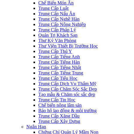
Chế Biến Món Ăn
Trung Cấp Luật
Trung Cấp Nấu Ăn
Trung Cấp Nghề Hàn
Trung Cấp Nông Nghiệp
Trung Cấp Pháp Lý
Quản Trị Khách Sạn
Thư Ký Văn Phòng
Thư Viện Thiết Bị Trường Học
Trung Cấp Thú Y
Trung Cấp Tiếng Anh
Trung Cấp Tiếng Hàn
Trung Cấp Tiếng Nhật
Trung Cấp Tiếng Trung
Trung Cấp Tiểu Học
Trung Cấp Dịch Vụ Thẩm Mỹ
Trung Cấp Chăm Sóc Sắc Đẹp
Tạo mẫu & Chăm sóc sắc đẹp
Trung Cấp Tin Học
Chế biến nông lâm sản
Bảo hộ lao động & môi trường
Trung Cấp Xăng Dầu
Trung Cấp Xây Dựng
Ngắn Hạn
Chứng Chỉ Quản Lý Mầm Non