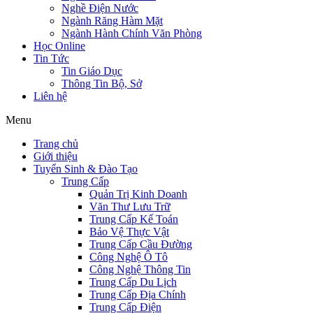
Nghề Điện Nước
Ngành Răng Hàm Mặt
Ngành Hành Chính Văn Phòng
Học Online
Tin Tức
Tin Giáo Dục
Thông Tin Bộ, Sở
Liên hệ
Menu
Trang chủ
Giới thiệu
Tuyển Sinh & Đào Tạo
Trung Cấp
Quản Trị Kinh Doanh
Văn Thư Lưu Trữ
Trung Cấp Kế Toán
Bảo Vệ Thực Vật
Trung Cấp Cầu Đường
Công Nghệ Ô Tô
Công Nghệ Thông Tin
Trung Cấp Du Lịch
Trung Cấp Địa Chính
Trung Cấp Điện