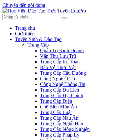
Chuyển đến nội dung
Trang chủ
Giới thiệu
Tuyển Sinh & Đào Tạo
Trung Cấp
Quản Trị Kinh Doanh
Văn Thư Lưu Trữ
Trung Cấp Kế Toán
Bảo Vệ Thực Vật
Trung Cấp Cầu Đường
Công Nghệ Ô Tô
Công Nghệ Thông Tin
Trung Cấp Du Lịch
Trung Cấp Địa Chính
Trung Cấp Điện
Chế Biến Món Ăn
Trung Cấp Luật
Trung Cấp Nấu Ăn
Trung Cấp Nghề Hàn
Trung Cấp Nông Nghiệp
Trung Cấp Pháp Lý