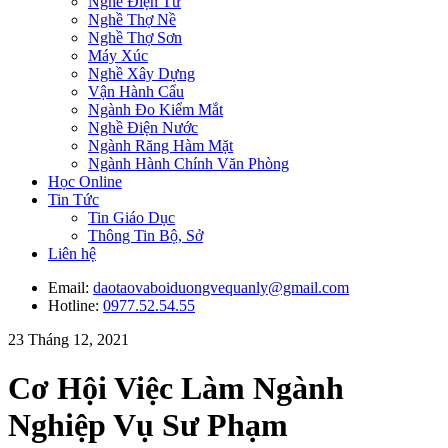
Nghề Điện Tử
Nghề Thợ Nề
Nghề Thợ Sơn
Máy Xúc
Nghề Xây Dựng
Vận Hành Cẩu
Ngành Đo Kiểm Mắt
Nghề Điện Nước
Ngành Răng Hàm Mặt
Ngành Hành Chính Văn Phòng
Học Online
Tin Tức
Tin Giáo Dục
Thông Tin Bộ, Sở
Liên hệ
Email:
daotaovaboiduongvequanly@gmail.com
Hotline:
0977.52.54.55
23 Tháng 12, 2021
Cơ Hội Việc Làm Ngành
Nghiệp Vụ Sư Phạm