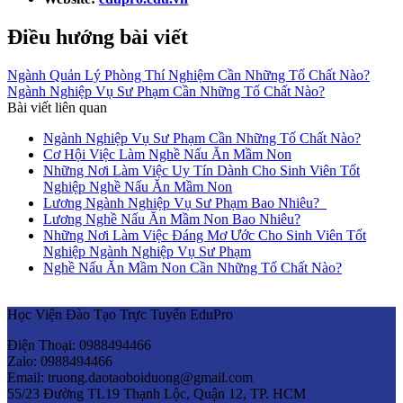
Điều hướng bài viết
Ngành Quản Lý Phòng Thí Nghiệm Cần Những Tố Chất Nào?
Ngành Nghiệp Vụ Sư Phạm Cần Những Tố Chất Nào?
Bài viết liên quan
Ngành Nghiệp Vụ Sư Phạm Cần Những Tố Chất Nào?
Cơ Hội Việc Làm Nghề Nấu Ăn Mầm Non
Những Nơi Làm Việc Uy Tín Dành Cho Sinh Viên Tốt
Nghiệp Nghề Nấu Ăn Mầm Non
Lương Ngành Nghiệp Vụ Sư Phạm Bao Nhiêu?
Lương Nghề Nấu Ăn Mầm Non Bao Nhiêu?
Những Nơi Làm Việc Đáng Mơ Ước Cho Sinh Viên Tốt
Nghiệp Ngành Nghiệp Vụ Sư Phạm
Nghề Nấu Ăn Mầm Non Cần Những Tố Chất Nào?
Học Viện Đào Tạo Trực Tuyến EduPro
Điện Thoại: 0988494466
Zalo: 0988494466
Email: truong.daotaoboiduong@gmail.com
55/23 Đường TL19 Thạnh Lộc, Quận 12, TP. HCM