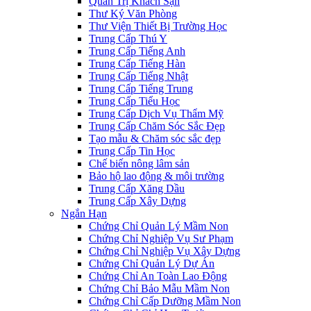
Quản Trị Khách Sạn
Thư Ký Văn Phòng
Thư Viện Thiết Bị Trường Học
Trung Cấp Thú Y
Trung Cấp Tiếng Anh
Trung Cấp Tiếng Hàn
Trung Cấp Tiếng Nhật
Trung Cấp Tiếng Trung
Trung Cấp Tiểu Học
Trung Cấp Dịch Vụ Thẩm Mỹ
Trung Cấp Chăm Sóc Sắc Đẹp
Tạo mẫu & Chăm sóc sắc đẹp
Trung Cấp Tin Học
Chế biến nông lâm sản
Bảo hộ lao động & môi trường
Trung Cấp Xăng Dầu
Trung Cấp Xây Dựng
Ngắn Hạn
Chứng Chỉ Quản Lý Mầm Non
Chứng Chỉ Nghiệp Vụ Sư Phạm
Chứng Chỉ Nghiệp Vụ Xây Dựng
Chứng Chỉ Quản Lý Dự Án
Chứng Chỉ An Toàn Lao Động
Chứng Chỉ Bảo Mẫu Mầm Non
Chứng Chỉ Cấp Dưỡng Mầm Non