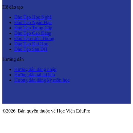
Hệ đào tạo
Đào Tạo Học Nghề
Đào Tạo Ngắn Hạn
Đào Tạo Trung Cấp
Đào Tạo Cao Đẳng
Đào Tạo Liên Thông
Đào Tạo Đại Học
Đào Tạo Sau ĐH
Hướng dẫn
Hướng dẫn đăng nhập
Hướng dẫn tải tài liệu
Hướng dẫn đăng ký môn học
©2026. Bản quyền thuộc về Học Viện EduPro