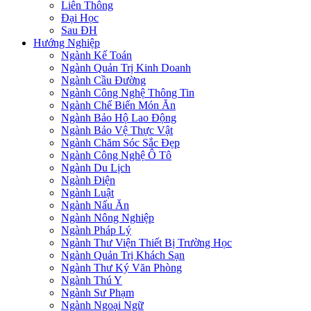
Liên Thông
Đại Học
Sau ĐH
Hướng Nghiệp
Ngành Kế Toán
Ngành Quản Trị Kinh Doanh
Ngành Cầu Đường
Ngành Công Nghệ Thông Tin
Ngành Chế Biến Món Ăn
Ngành Bảo Hộ Lao Động
Ngành Bảo Vệ Thực Vật
Ngành Chăm Sóc Sắc Đẹp
Ngành Công Nghệ Ô Tô
Ngành Du Lịch
Ngành Điện
Ngành Luật
Ngành Nấu Ăn
Ngành Nông Nghiệp
Ngành Pháp Lý
Ngành Thư Viện Thiết Bị Trường Học
Ngành Quản Trị Khách Sạn
Ngành Thư Ký Văn Phòng
Ngành Thú Y
Ngành Sư Phạm
Ngành Ngoại Ngữ