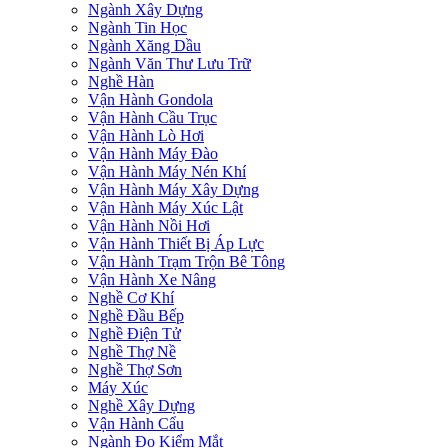
Ngành Xây Dựng
Ngành Tin Học
Ngành Xăng Dầu
Ngành Văn Thư Lưu Trữ
Nghề Hàn
Vận Hành Gondola
Vận Hành Cầu Trục
Vận Hành Lò Hơi
Vận Hành Máy Đào
Vận Hành Máy Nén Khí
Vận Hành Máy Xây Dựng
Vận Hành Máy Xúc Lật
Vận Hành Nồi Hơi
Vận Hành Thiết Bị Áp Lực
Vận Hành Trạm Trộn Bê Tông
Vận Hành Xe Nâng
Nghề Cơ Khí
Nghề Đầu Bếp
Nghề Điện Tử
Nghề Thợ Nề
Nghề Thợ Sơn
Máy Xúc
Nghề Xây Dựng
Vận Hành Cẩu
Ngành Đo Kiểm Mắt