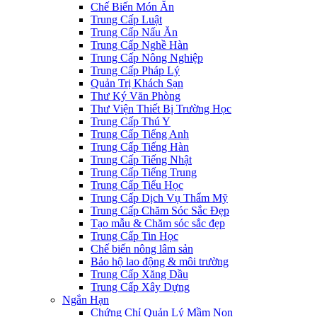
Chế Biến Món Ăn
Trung Cấp Luật
Trung Cấp Nấu Ăn
Trung Cấp Nghề Hàn
Trung Cấp Nông Nghiệp
Trung Cấp Pháp Lý
Quản Trị Khách Sạn
Thư Ký Văn Phòng
Thư Viện Thiết Bị Trường Học
Trung Cấp Thú Y
Trung Cấp Tiếng Anh
Trung Cấp Tiếng Hàn
Trung Cấp Tiếng Nhật
Trung Cấp Tiếng Trung
Trung Cấp Tiểu Học
Trung Cấp Dịch Vụ Thẩm Mỹ
Trung Cấp Chăm Sóc Sắc Đẹp
Tạo mẫu & Chăm sóc sắc đẹp
Trung Cấp Tin Học
Chế biến nông lâm sản
Bảo hộ lao động & môi trường
Trung Cấp Xăng Dầu
Trung Cấp Xây Dựng
Ngắn Hạn
Chứng Chỉ Quản Lý Mầm Non