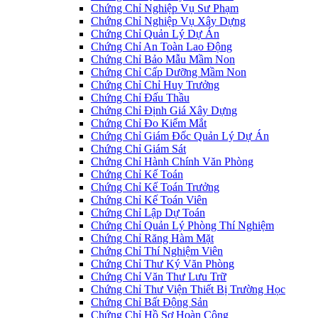
Chứng Chỉ Nghiệp Vụ Sư Phạm
Chứng Chỉ Nghiệp Vụ Xây Dựng
Chứng Chỉ Quản Lý Dự Án
Chứng Chỉ An Toàn Lao Động
Chứng Chỉ Bảo Mẫu Mầm Non
Chứng Chỉ Cấp Dưỡng Mầm Non
Chứng Chỉ Chỉ Huy Trưởng
Chứng Chỉ Đấu Thầu
Chứng Chỉ Định Giá Xây Dựng
Chứng Chỉ Đo Kiểm Mắt
Chứng Chỉ Giám Đốc Quản Lý Dự Án
Chứng Chỉ Giám Sát
Chứng Chỉ Hành Chính Văn Phòng
Chứng Chỉ Kế Toán
Chứng Chỉ Kế Toán Trưởng
Chứng Chỉ Kế Toán Viên
Chứng Chỉ Lập Dự Toán
Chứng Chỉ Quản Lý Phòng Thí Nghiệm
Chứng Chỉ Răng Hàm Mặt
Chứng Chỉ Thí Nghiệm Viên
Chứng Chỉ Thư Ký Văn Phòng
Chứng Chỉ Văn Thư Lưu Trữ
Chứng Chỉ Thư Viện Thiết Bị Trường Học
Chứng Chỉ Bất Động Sản
Chứng Chỉ Hồ Sơ Hoàn Công