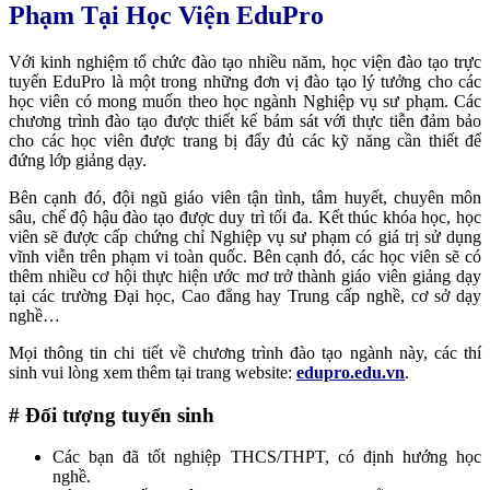
Phạm Tại Học Viện EduPro
Với kinh nghiệm tổ chức đào tạo nhiều năm, học viện
đào tạo trực
tuyến EduPro
là một trong những đơn vị đào tạo lý tưởng cho các
học viên có mong muốn theo học ngành Nghiệp vụ sư phạm. Các
chương trình đào tạo được thiết kế bám sát với thực tiễn đảm bảo
cho các học viên được trang bị đẩy đủ các kỹ năng cần thiết để
đứng lớp giảng dạy.
Bên cạnh đó, đội ngũ giáo viên tận tình, tâm huyết, chuyên môn
sâu, chế độ hậu đào tạo được duy trì tối đa. Kết thúc khóa học, học
viên sẽ được cấp chứng chỉ Nghiệp vụ sư phạm có giá trị sử dụng
vĩnh viễn trên phạm vi toàn quốc. Bên cạnh đó, các học viên sẽ có
thêm nhiều cơ hội thực hiện ước mơ trở thành giáo viên giảng dạy
tại các trường Đại học, Cao đẳng hay Trung cấp nghề, cơ sở dạy
nghề…
Mọi thông tin chi tiết về chương trình đào tạo ngành này, các thí
sinh vui lòng xem thêm tại trang website:
edupro.edu.vn
.
# Đối tượng tuyển sinh
Các bạn đã tốt nghiệp THCS/THPT, có định hướng học
nghề.