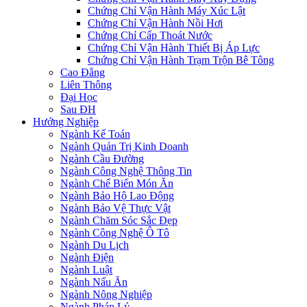
Chứng Chỉ Vận Hành Máy Xúc Lật
Chứng Chỉ Vận Hành Nồi Hơi
Chứng Chỉ Cấp Thoát Nước
Chứng Chỉ Vận Hành Thiết Bị Áp Lực
Chứng Chỉ Vận Hành Trạm Trộn Bê Tông
Cao Đẳng
Liên Thông
Đại Học
Sau ĐH
Hướng Nghiệp
Ngành Kế Toán
Ngành Quản Trị Kinh Doanh
Ngành Cầu Đường
Ngành Công Nghệ Thông Tin
Ngành Chế Biến Món Ăn
Ngành Bảo Hộ Lao Động
Ngành Bảo Vệ Thực Vật
Ngành Chăm Sóc Sắc Đẹp
Ngành Công Nghệ Ô Tô
Ngành Du Lịch
Ngành Điện
Ngành Luật
Ngành Nấu Ăn
Ngành Nông Nghiệp
Ngành Pháp Lý