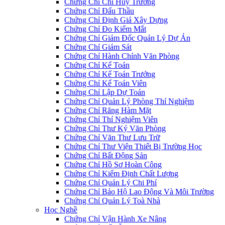
Chứng Chỉ Chỉ Huy Trưởng
Chứng Chỉ Đấu Thầu
Chứng Chỉ Định Giá Xây Dựng
Chứng Chỉ Đo Kiểm Mắt
Chứng Chỉ Giám Đốc Quản Lý Dự Án
Chứng Chỉ Giám Sát
Chứng Chỉ Hành Chính Văn Phòng
Chứng Chỉ Kế Toán
Chứng Chỉ Kế Toán Trưởng
Chứng Chỉ Kế Toán Viên
Chứng Chỉ Lập Dự Toán
Chứng Chỉ Quản Lý Phòng Thí Nghiệm
Chứng Chỉ Răng Hàm Mặt
Chứng Chỉ Thí Nghiệm Viên
Chứng Chỉ Thư Ký Văn Phòng
Chứng Chỉ Văn Thư Lưu Trữ
Chứng Chỉ Thư Viện Thiết Bị Trường Học
Chứng Chỉ Bất Động Sản
Chứng Chỉ Hồ Sơ Hoàn Công
Chứng Chỉ Kiểm Định Chất Lượng
Chứng Chỉ Quản Lý Chi Phí
Chứng Chỉ Bảo Hộ Lao Động Và Môi Trường
Chứng Chỉ Quản Lý Toà Nhà
Học Nghề
Chứng Chỉ Vận Hành Xe Nâng