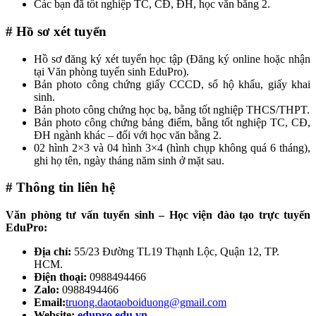
Các bạn đã tốt nghiệp TC, CĐ, ĐH, học văn bằng 2.
# Hồ sơ xét tuyển
Hồ sơ đăng ký xét tuyển học tập (Đăng ký online hoặc nhận
tại Văn phòng tuyển sinh EduPro).
Bản photo công chứng giấy CCCD, sổ hộ khẩu, giấy khai
sinh.
Bản photo công chứng học bạ, bằng tốt nghiệp THCS/THPT.
Bản photo công chứng bảng điểm, bằng tốt nghiệp TC, CĐ,
ĐH ngành khác – đối với học văn bằng 2.
02 hình 2×3 và 04 hình 3×4 (hình chụp không quá 6 tháng),
ghi họ tên, ngày tháng năm sinh ở mặt sau.
# Thông tin liên hệ
Văn phòng tư vấn tuyển sinh – Học viện đào tạo trực tuyến
EduPro:
Địa chỉ:
55/23 Đường TL19 Thạnh Lộc, Quận 12, TP.
HCM.
Điện thoại:
0988494466
Zalo:
0988494466
Email:
truong.daotaoboiduong@gmail.com
Website:
edupro.edu.vn