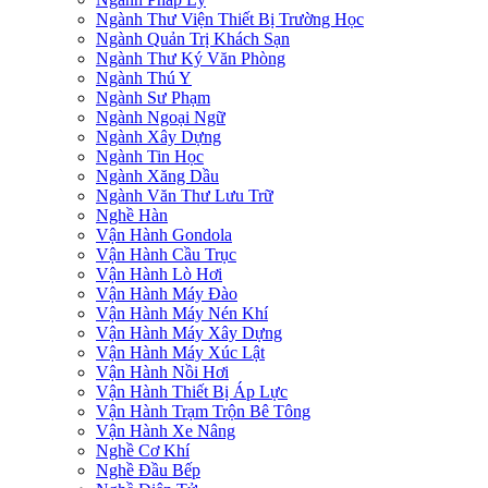
Ngành Thư Viện Thiết Bị Trường Học
Ngành Quản Trị Khách Sạn
Ngành Thư Ký Văn Phòng
Ngành Thú Y
Ngành Sư Phạm
Ngành Ngoại Ngữ
Ngành Xây Dựng
Ngành Tin Học
Ngành Xăng Dầu
Ngành Văn Thư Lưu Trữ
Nghề Hàn
Vận Hành Gondola
Vận Hành Cầu Trục
Vận Hành Lò Hơi
Vận Hành Máy Đào
Vận Hành Máy Nén Khí
Vận Hành Máy Xây Dựng
Vận Hành Máy Xúc Lật
Vận Hành Nồi Hơi
Vận Hành Thiết Bị Áp Lực
Vận Hành Trạm Trộn Bê Tông
Vận Hành Xe Nâng
Nghề Cơ Khí
Nghề Đầu Bếp