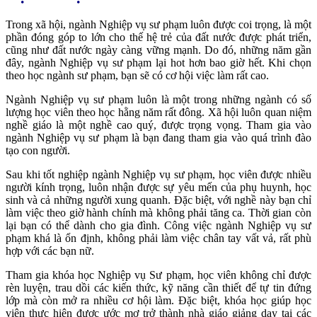
Trong xã hội, ngành Nghiệp vụ sư phạm luôn được coi trọng, là một
phần đóng góp to lớn cho thế hệ trẻ của đất nước được phát triển,
cũng như đất nước ngày càng vững mạnh. Do đó, những năm gần
đây, ngành Nghiệp vụ sư phạm lại hot hơn bao giờ hết. Khi chọn
theo học ngành sư phạm, bạn sẽ có cơ hội việc làm rất cao.
Ngành Nghiệp vụ sư phạm luôn là một trong những ngành có số
lượng học viên theo học hằng năm rất đông. Xã hội luôn quan niệm
nghề giáo là một nghề cao quý, được trọng vọng. Tham gia vào
ngành Nghiệp vụ sư phạm là bạn đang tham gia vào quá trình đào
tạo con người.
Sau khi tốt nghiệp ngành Nghiệp vụ sư phạm, học viên được nhiều
người kính trọng, luôn nhận được sự yêu mến của phụ huynh, học
sinh và cả những người xung quanh. Đặc biệt, với nghề này bạn chỉ
làm việc theo giờ hành chính mà không phải tăng ca. Thời gian còn
lại bạn có thể dành cho gia đình. Công việc ngành Nghiệp vụ sư
phạm khá là ổn định, không phải làm việc chân tay vất vả, rất phù
hợp với các bạn nữ.
Tham gia khóa học Nghiệp vụ Sư phạm, học viên không chỉ được
rèn luyện, trau dồi các kiến thức, kỹ năng cần thiết để tự tin đứng
lớp mà còn mở ra nhiều cơ hội làm. Đặc biệt, khóa học giúp học
viên thực hiện được ước mơ trở thành nhà giáo giảng dạy tại các