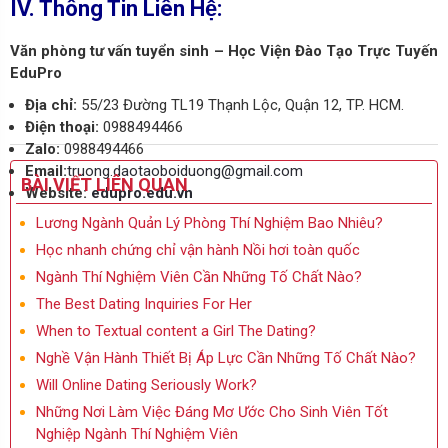
IV. Thông Tin Liên Hệ:
Văn phòng tư vấn tuyển sinh – Học Viện Đào Tạo Trực Tuyến
EduPro
Địa chỉ:
55/23 Đường TL19 Thạnh Lộc, Quận 12, TP. HCM.
Điện thoại:
0988494466
Zalo:
0988494466
Email:
truong.daotaoboiduong@gmail.com
BÀI VIẾT LIÊN QUAN
Website:
edupro.edu.vn
Lương Ngành Quản Lý Phòng Thí Nghiệm Bao Nhiêu?
Học nhanh chứng chỉ vận hành Nồi hơi toàn quốc
Ngành Thí Nghiệm Viên Cần Những Tố Chất Nào?
The Best Dating Inquiries For Her
When to Textual content a Girl The Dating?
Nghề Vận Hành Thiết Bị Áp Lực Cần Những Tố Chất Nào?
Will Online Dating Seriously Work?
Những Nơi Làm Việc Đáng Mơ Ước Cho Sinh Viên Tốt
Nghiệp Ngành Thí Nghiệm Viên