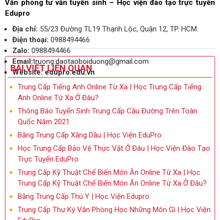
Văn phòng tư vấn tuyển sinh – Học viện đào tạo trực tuyến
Edupro
Địa chỉ:
55/23 Đường TL19 Thạnh Lộc, Quận 12, TP. HCM.
Điện thoại:
0988494466
Zalo:
0988494466
Email:
truong.daotaoboiduong@gmail.com
BÀI VIẾT LIÊN QUAN
Website:
edupro.edu.vn
Trung Cấp Tiếng Anh Online Từ Xa | Học Trung Cấp Tiếng
Anh Online Từ Xa Ở Đâu?
Thông Báo Tuyển Sinh Trung Cấp Cầu Đường Trên Toàn
Quốc Năm 2021
Bằng Trung Cấp Xăng Dầu | Học Viện EduPro
Học Trung Cấp Bảo Vệ Thực Vật Ở Đâu | Học Viện Đào Tạo
Trực Tuyến EduPro
Trung Cấp Kỹ Thuật Chế Biến Món Ăn Online Từ Xa | Học
Trung Cấp Kỹ Thuật Chế Biến Món Ăn Online Từ Xa Ở Đâu?
Bằng Trung Cấp Thú Y | Học Viện Edupro
Trung Cấp Thư Ký Văn Phòng Học Những Môn Gì | Học Viện