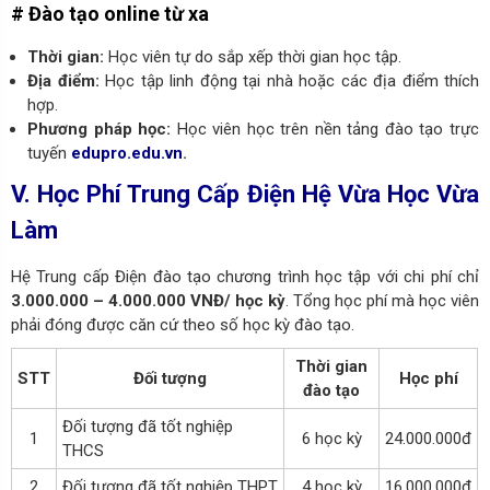
# Đào tạo online từ xa
Thời gian:
Học viên tự do sắp xếp thời gian học tập.
Địa điểm:
Học tập linh động tại nhà hoặc các địa điểm thích
hợp.
Phương pháp học:
Học viên học trên nền tảng đào tạo trực
tuyến
edupro.edu.vn
.
V. Học Phí Trung Cấp Điện Hệ Vừa Học Vừa
Làm
Hệ Trung cấp Điện đào tạo chương trình học tập với chi phí chỉ
3.000.000 –
4.000.000 VNĐ/ học kỳ
. Tổng học phí mà học viên
phải đóng được căn cứ theo số học kỳ đào tạo.
Thời gian
STT
Đối tượng
Học phí
đào tạo
Đối tượng đã tốt nghiệp
1
6 học kỳ
24.000.000đ
THCS
2
Đối tượng đã tốt nghiệp THPT
4 học kỳ
16.000.000đ