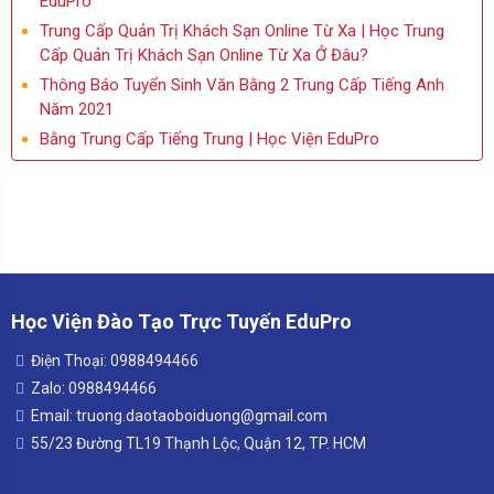
EduPro
Trung Cấp Quản Trị Khách Sạn Online Từ Xa | Học Trung
Cấp Quản Trị Khách Sạn Online Từ Xa Ở Đâu?
Thông Báo Tuyển Sinh Văn Bằng 2 Trung Cấp Tiếng Anh
Năm 2021
Bằng Trung Cấp Tiếng Trung | Học Viện EduPro
Học Viện Đào Tạo Trực Tuyến EduPro
Điện Thoại: 0988494466
Zalo: 0988494466
Email: truong.daotaoboiduong@gmail.com
55/23 Đường TL19 Thạnh Lộc, Quận 12, TP. HCM