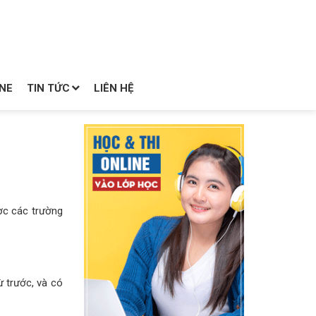
NE
TIN TỨC
LIÊN HỆ
ợc các trường
 trước, và có