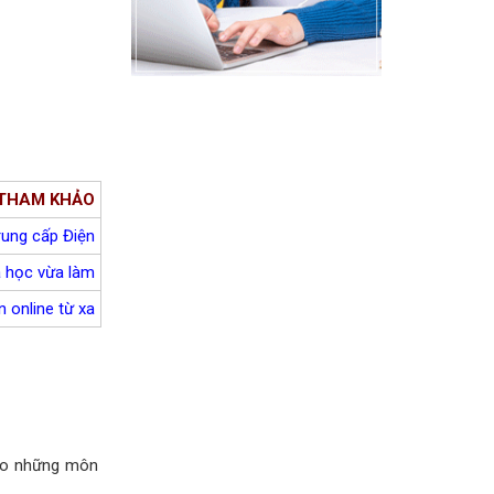
 THAM KHẢO
rung cấp Điện
a học vừa làm
 online từ xa
vào những môn