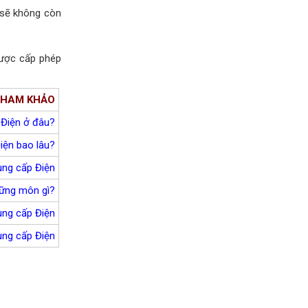
 sẽ không còn
 được cấp phép
 THAM KHẢO
 Điện ở đâu?
iện bao
lâu?
ung cấp Điện
hững môn gì?
ung cấp Điện
ung cấp Điện