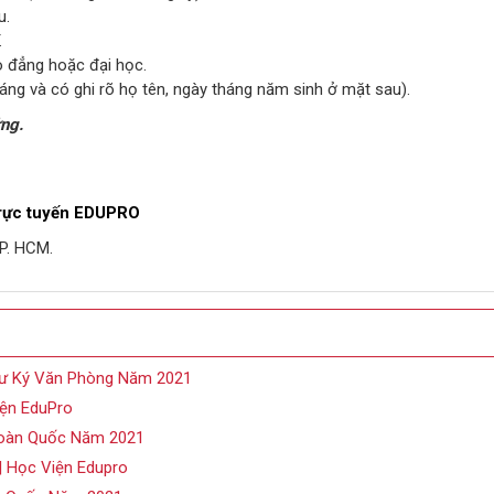
u.
.
o đẳng hoặc đại học.
háng và có ghi rõ họ tên, ngày tháng năm sinh ở mặt sau).
ứng.
 trực tuyến EDUPRO
P. HCM.
Thư Ký Văn Phòng Năm 2021
iện EduPro
 Toàn Quốc Năm 2021
| Học Viện Edupro