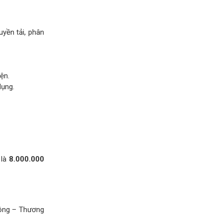
uyền tải, phân
ện.
dụng.
 là
8.000.000
động – Thương