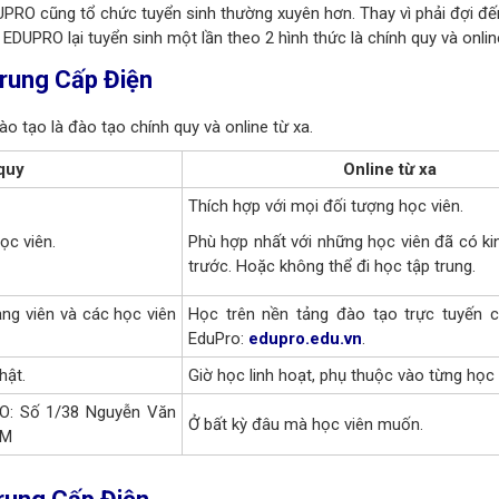
DUPRO cũng tổ chức tuyển sinh thường xuyên hơn.
Thay vì phải đợi đến
DUPRO lại tuyển sinh một lần theo 2 hình thức là chính quy và onlin
Trung Cấp Điện
o tạo là đào tạo chính quy và online từ xa.
quy
Online từ xa
Thích hợp với mọi đối tượng học viên.
ọc viên.
Phù hợp nhất với những học viên đã có ki
trước. Hoặc không thể đi học tập trung.
ảng viên và các học viên
Học trên nền tảng đào tạo trực tuyến 
EduPro:
edupro.edu.vn
.
hật.
Giờ học linh hoạt, phụ thuộc vào từng học 
RO: Số 1/38 Nguyễn Văn
Ở bất kỳ đâu mà học viên muốn.
CM