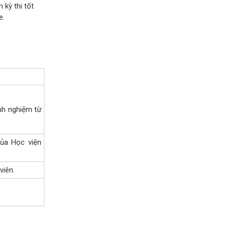
 kỳ thi tốt
e.
nh nghiệm từ
của Học viện
viên.