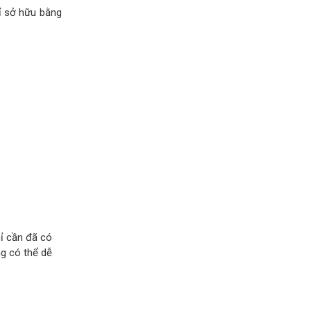
ỉ sở hữu bằng
ỉ cần đã có
ng có thể dễ