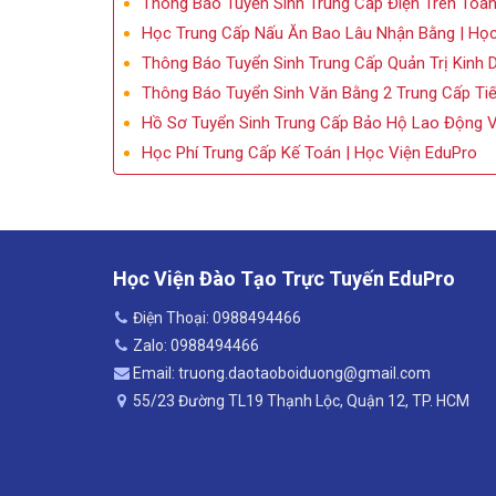
Thông Báo Tuyển Sinh Trung Cấp Điện Trên To
Học Trung Cấp Nấu Ăn Bao Lâu Nhận Bằng | Học
Thông Báo Tuyển Sinh Trung Cấp Quản Trị Kin
Thông Báo Tuyển Sinh Văn Bằng 2 Trung Cấp Ti
Hồ Sơ Tuyển Sinh Trung Cấp Bảo Hộ Lao Động V
Học Phí Trung Cấp Kế Toán | Học Viện EduPro
Học Viện Đào Tạo Trực Tuyến EduPro
Điện Thoại: 0988494466
Zalo: 0988494466
Email: truong.daotaoboiduong@gmail.com
55/23 Đường TL19 Thạnh Lộc, Quận 12, TP. HCM