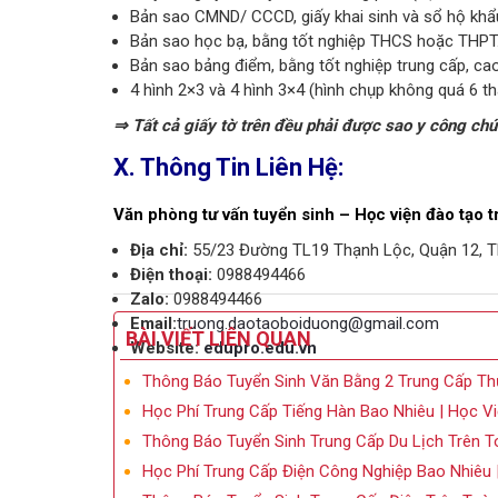
Bản sao CMND/ CCCD, giấy khai sinh và sổ hộ khẩ
Bản sao học bạ, bằng tốt nghiệp THCS hoặc THPT
Bản sao bảng điểm, bằng tốt nghiệp trung cấp, ca
4 hình 2×3 và 4 hình 3×4 (hình chụp không quá 6 t
⇒ Tất cả giấy tờ trên đều phải được sao y công ch
X. Thông Tin Liên Hệ:
Văn phòng tư vấn tuyển sinh – Học viện đào tạo
Địa chỉ:
55/23 Đường TL19 Thạnh Lộc, Quận 12, T
Điện thoại:
0988494466
Zalo:
0988494466
Email:
truong.daotaoboiduong@gmail.com
BÀI VIẾT LIÊN QUAN
Website:
edupro.edu.vn
Thông Báo Tuyển Sinh Văn Bằng 2 Trung Cấp 
Học Phí Trung Cấp Tiếng Hàn Bao Nhiêu | Học V
Thông Báo Tuyển Sinh Trung Cấp Du Lịch Trên
Học Phí Trung Cấp Điện Công Nghiệp Bao Nhiêu 