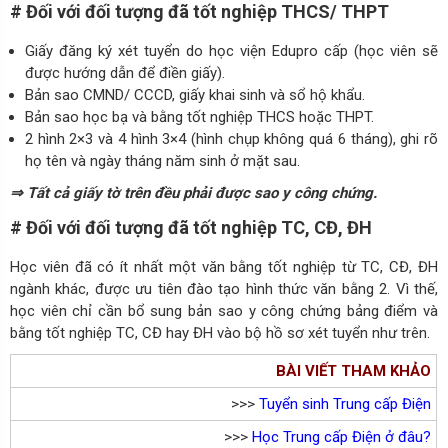
# Đối với đối tượng đã tốt nghiệp THCS/ THPT
Giấy đăng ký xét tuyển do học viện Edupro cấp (học viên sẽ
được hướng dẫn để điền giấy).
Bản sao CMND/ CCCD, giấy khai sinh và sổ hộ khẩu.
Bản sao học bạ và bằng tốt nghiệp THCS hoặc THPT.
2 hình 2×3 và 4 hình 3×4 (hình chụp không quá 6 tháng), ghi rõ
họ tên và ngày tháng năm sinh ở mặt sau.
⇒
Tất cả giấy tờ trên đều phải được sao y công chứng.
# Đối với đối tượng đã tốt nghiệp TC, CĐ, ĐH
Học viên đã có ít nhất một văn bằng tốt nghiệp từ TC, CĐ, ĐH
ngành khác, được ưu tiên đào tạo hình thức văn bằng 2. Vì thế,
học viên chỉ cần bổ sung bản sao y công chứng bảng điểm và
bằng tốt nghiệp TC, CĐ hay ĐH vào bộ hồ sơ xét tuyển như trên.
BÀI VIẾT THAM KHẢO
>>>
Tuyển sinh Trung cấp Điện
>>>
Học Trung cấp Điện ở đâu?