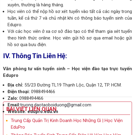
xuyên, thường là hàng tháng.
Học viên có thể nộp hồ sơ xét tuyển vào tất cả các ngày trong
tuần, kể cả thứ 7 và chủ nhật khi có thông báo tuyển sinh của
Edupro.
Với các học viên ở xa cơ sở đào tạo có thể tham gia xét tuyển
theo hình thức online. Học viên gửi hồ sơ qua email hoặc gửi
hồ sơ qua bưu điện.
IV. Thông Tin Liên Hệ:
Văn phòng tư vấn tuyển sinh – Học viện đào tạo trực tuyến
Edupro
Địa chỉ:
55/23 Đường TL19 Thạnh Lộc, Quận 12, TP. HCM.
Điện thoại:
0988494466
Zalo:
0988494466
Email:
truong.daotaoboiduong@gmail.com
BÀI VIẾT LIÊN QUAN
Website:
edupro.edu.vn
Trung Cấp Quản Trị Kinh Doanh Học Những Gì | Học Viện
EduPro