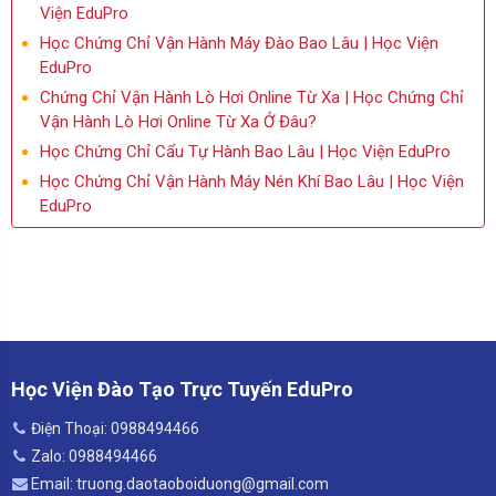
Viện EduPro
Học Chứng Chỉ Vận Hành Máy Đào Bao Lâu | Học Viện
EduPro
Chứng Chỉ Vận Hành Lò Hơi Online Từ Xa | Học Chứng Chỉ
Vận Hành Lò Hơi Online Từ Xa Ở Đâu?
Học Chứng Chỉ Cẩu Tự Hành Bao Lâu | Học Viện EduPro
Học Chứng Chỉ Vận Hành Máy Nén Khí Bao Lâu | Học Viện
EduPro
Học Viện Đào Tạo Trực Tuyến EduPro
Điện Thoại: 0988494466
Zalo: 0988494466
Email: truong.daotaoboiduong@gmail.com