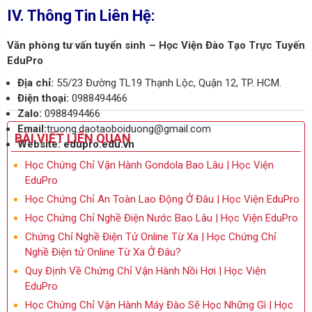
IV. Thông Tin Liên Hệ:
Văn phòng tư vấn tuyển sinh – Học Viện Đào Tạo Trực Tuyến
EduPro
Địa chỉ:
55/23 Đường TL19 Thạnh Lộc, Quận 12, TP. HCM.
Điện thoại:
0988494466
Zalo:
0988494466
Email:
truong.daotaoboiduong@gmail.com
BÀI VIẾT LIÊN QUAN
Website:
edupro.edu.vn
Học Chứng Chỉ Vận Hành Gondola Bao Lâu | Học Viện
EduPro
Học Chứng Chỉ An Toàn Lao Động Ở Đâu | Học Viện EduPro
Học Chứng Chỉ Nghề Điện Nước Bao Lâu | Học Viện EduPro
Chứng Chỉ Nghề Điện Tử Online Từ Xa | Học Chứng Chỉ
Nghề Điện tử Online Từ Xa Ở Đâu?
Quy Định Về Chứng Chỉ Vận Hành Nồi Hơi | Học Viện
EduPro
Học Chứng Chỉ Vận Hành Máy Đào Sẽ Học Những Gì | Học