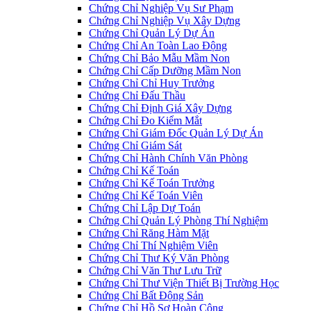
Chứng Chỉ Nghiệp Vụ Sư Phạm
Chứng Chỉ Nghiệp Vụ Xây Dựng
Chứng Chỉ Quản Lý Dự Án
Chứng Chỉ An Toàn Lao Động
Chứng Chỉ Bảo Mẫu Mầm Non
Chứng Chỉ Cấp Dưỡng Mầm Non
Chứng Chỉ Chỉ Huy Trưởng
Chứng Chỉ Đấu Thầu
Chứng Chỉ Định Giá Xây Dựng
Chứng Chỉ Đo Kiểm Mắt
Chứng Chỉ Giám Đốc Quản Lý Dự Án
Chứng Chỉ Giám Sát
Chứng Chỉ Hành Chính Văn Phòng
Chứng Chỉ Kế Toán
Chứng Chỉ Kế Toán Trưởng
Chứng Chỉ Kế Toán Viên
Chứng Chỉ Lập Dự Toán
Chứng Chỉ Quản Lý Phòng Thí Nghiệm
Chứng Chỉ Răng Hàm Mặt
Chứng Chỉ Thí Nghiệm Viên
Chứng Chỉ Thư Ký Văn Phòng
Chứng Chỉ Văn Thư Lưu Trữ
Chứng Chỉ Thư Viện Thiết Bị Trường Học
Chứng Chỉ Bất Động Sản
Chứng Chỉ Hồ Sơ Hoàn Công