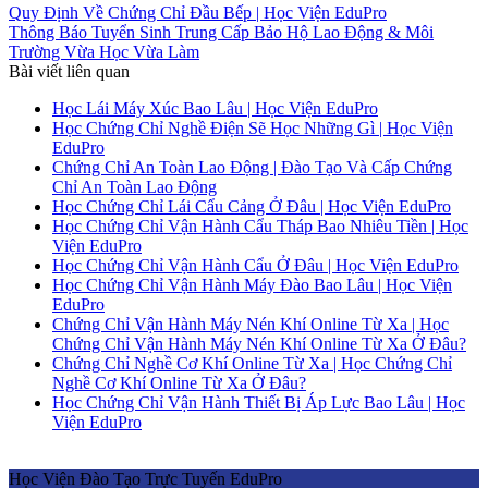
Quy Định Về Chứng Chỉ Đầu Bếp | Học Viện EduPro
Thông Báo Tuyển Sinh Trung Cấp Bảo Hộ Lao Động & Môi
Trường Vừa Học Vừa Làm
Bài viết liên quan
Học Lái Máy Xúc Bao Lâu | Học Viện EduPro
Học Chứng Chỉ Nghề Điện Sẽ Học Những Gì | Học Viện
EduPro
Chứng Chỉ An Toàn Lao Động | Đào Tạo Và Cấp Chứng
Chỉ An Toàn Lao Động
Học Chứng Chỉ Lái Cẩu Cảng Ở Đâu | Học Viện EduPro
Học Chứng Chỉ Vận Hành Cẩu Tháp Bao Nhiêu Tiền | Học
Viện EduPro
Học Chứng Chỉ Vận Hành Cẩu Ở Đâu | Học Viện EduPro
Học Chứng Chỉ Vận Hành Máy Đào Bao Lâu | Học Viện
EduPro
Chứng Chỉ Vận Hành Máy Nén Khí Online Từ Xa | Học
Chứng Chỉ Vận Hành Máy Nén Khí Online Từ Xa Ở Đâu?
Chứng Chỉ Nghề Cơ Khí Online Từ Xa | Học Chứng Chỉ
Nghề Cơ Khí Online Từ Xa Ở Đâu?
Học Chứng Chỉ Vận Hành Thiết Bị Áp Lực Bao Lâu | Học
Viện EduPro
Học Viện Đào Tạo Trực Tuyến EduPro