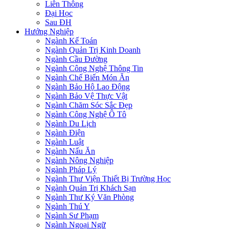
Liên Thông
Đại Học
Sau ĐH
Hướng Nghiệp
Ngành Kế Toán
Ngành Quản Trị Kinh Doanh
Ngành Cầu Đường
Ngành Công Nghệ Thông Tin
Ngành Chế Biến Món Ăn
Ngành Bảo Hộ Lao Động
Ngành Bảo Vệ Thực Vật
Ngành Chăm Sóc Sắc Đẹp
Ngành Công Nghệ Ô Tô
Ngành Du Lịch
Ngành Điện
Ngành Luật
Ngành Nấu Ăn
Ngành Nông Nghiệp
Ngành Pháp Lý
Ngành Thư Viện Thiết Bị Trường Học
Ngành Quản Trị Khách Sạn
Ngành Thư Ký Văn Phòng
Ngành Thú Y
Ngành Sư Phạm
Ngành Ngoại Ngữ