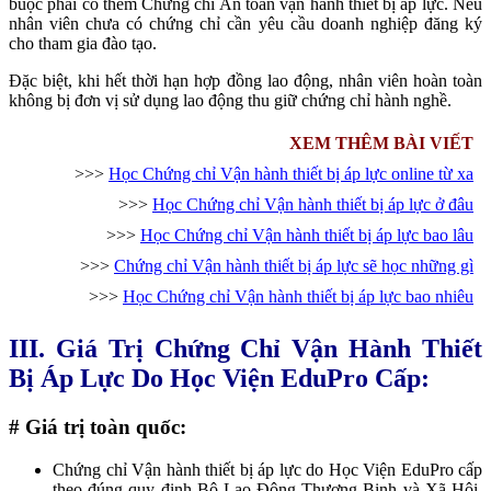
buộc phải có thêm Chứng chỉ An toàn vận hành thiết bị áp lực. Nếu
nhân viên chưa có chứng chỉ cần yêu cầu doanh nghiệp đăng ký
cho tham gia đào tạo.
Đặc biệt, khi hết thời hạn hợp đồng lao động, nhân viên hoàn toàn
không bị đơn vị sử dụng lao động thu giữ chứng chỉ hành nghề.
XEM THÊM BÀI VIẾT
>>>
Học Chứng chỉ Vận hành thiết bị áp lực online từ xa
>>>
Học Chứng chỉ Vận hành thiết bị áp lực ở đâu
>>>
Học Chứng chỉ Vận hành thiết bị áp lực bao lâu
>>>
Chứng chỉ Vận hành thiết bị áp lực sẽ học những gì
>>>
Học Chứng chỉ Vận hành thiết bị áp lực bao nhiêu
III. Giá Trị Chứng Chỉ Vận Hành Thiết
Bị Áp Lực Do Học Viện EduPro Cấp:
# Giá trị toàn quốc:
Chứng chỉ Vận hành thiết bị áp lực do Học Viện EduPro cấp
theo đúng quy định
Bộ Lao Động Thương Binh và Xã Hội.