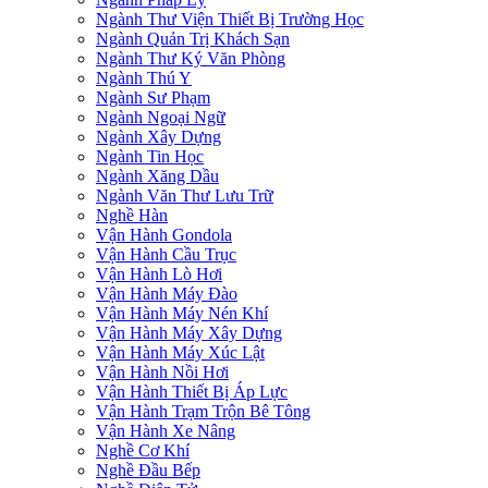
Ngành Thư Viện Thiết Bị Trường Học
Ngành Quản Trị Khách Sạn
Ngành Thư Ký Văn Phòng
Ngành Thú Y
Ngành Sư Phạm
Ngành Ngoại Ngữ
Ngành Xây Dựng
Ngành Tin Học
Ngành Xăng Dầu
Ngành Văn Thư Lưu Trữ
Nghề Hàn
Vận Hành Gondola
Vận Hành Cầu Trục
Vận Hành Lò Hơi
Vận Hành Máy Đào
Vận Hành Máy Nén Khí
Vận Hành Máy Xây Dựng
Vận Hành Máy Xúc Lật
Vận Hành Nồi Hơi
Vận Hành Thiết Bị Áp Lực
Vận Hành Trạm Trộn Bê Tông
Vận Hành Xe Nâng
Nghề Cơ Khí
Nghề Đầu Bếp