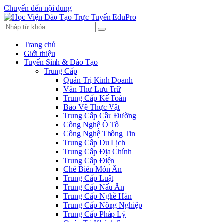
Chuyển đến nội dung
Trang chủ
Giới thiệu
Tuyển Sinh & Đào Tạo
Trung Cấp
Quản Trị Kinh Doanh
Văn Thư Lưu Trữ
Trung Cấp Kế Toán
Bảo Vệ Thực Vật
Trung Cấp Cầu Đường
Công Nghệ Ô Tô
Công Nghệ Thông Tin
Trung Cấp Du Lịch
Trung Cấp Địa Chính
Trung Cấp Điện
Chế Biến Món Ăn
Trung Cấp Luật
Trung Cấp Nấu Ăn
Trung Cấp Nghề Hàn
Trung Cấp Nông Nghiệp
Trung Cấp Pháp Lý