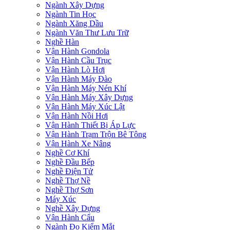
Ngành Xây Dựng
Ngành Tin Học
Ngành Xăng Dầu
Ngành Văn Thư Lưu Trữ
Nghề Hàn
Vận Hành Gondola
Vận Hành Cầu Trục
Vận Hành Lò Hơi
Vận Hành Máy Đào
Vận Hành Máy Nén Khí
Vận Hành Máy Xây Dựng
Vận Hành Máy Xúc Lật
Vận Hành Nồi Hơi
Vận Hành Thiết Bị Áp Lực
Vận Hành Trạm Trộn Bê Tông
Vận Hành Xe Nâng
Nghề Cơ Khí
Nghề Đầu Bếp
Nghề Điện Tử
Nghề Thợ Nề
Nghề Thợ Sơn
Máy Xúc
Nghề Xây Dựng
Vận Hành Cẩu
Ngành Đo Kiểm Mắt