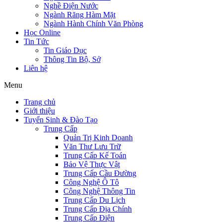
Nghề Điện Nước
Ngành Răng Hàm Mặt
Ngành Hành Chính Văn Phòng
Học Online
Tin Tức
Tin Giáo Dục
Thông Tin Bộ, Sở
Liên hệ
Menu
Trang chủ
Giới thiệu
Tuyển Sinh & Đào Tạo
Trung Cấp
Quản Trị Kinh Doanh
Văn Thư Lưu Trữ
Trung Cấp Kế Toán
Bảo Vệ Thực Vật
Trung Cấp Cầu Đường
Công Nghệ Ô Tô
Công Nghệ Thông Tin
Trung Cấp Du Lịch
Trung Cấp Địa Chính
Trung Cấp Điện