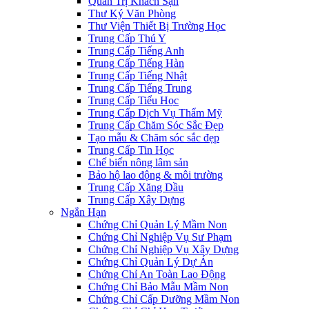
Quản Trị Khách Sạn
Thư Ký Văn Phòng
Thư Viện Thiết Bị Trường Học
Trung Cấp Thú Y
Trung Cấp Tiếng Anh
Trung Cấp Tiếng Hàn
Trung Cấp Tiếng Nhật
Trung Cấp Tiếng Trung
Trung Cấp Tiểu Học
Trung Cấp Dịch Vụ Thẩm Mỹ
Trung Cấp Chăm Sóc Sắc Đẹp
Tạo mẫu & Chăm sóc sắc đẹp
Trung Cấp Tin Học
Chế biến nông lâm sản
Bảo hộ lao động & môi trường
Trung Cấp Xăng Dầu
Trung Cấp Xây Dựng
Ngắn Hạn
Chứng Chỉ Quản Lý Mầm Non
Chứng Chỉ Nghiệp Vụ Sư Phạm
Chứng Chỉ Nghiệp Vụ Xây Dựng
Chứng Chỉ Quản Lý Dự Án
Chứng Chỉ An Toàn Lao Động
Chứng Chỉ Bảo Mẫu Mầm Non
Chứng Chỉ Cấp Dưỡng Mầm Non