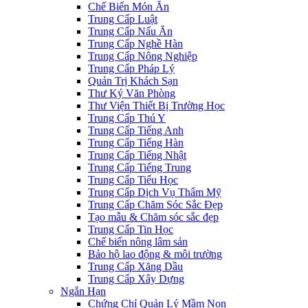
Chế Biến Món Ăn
Trung Cấp Luật
Trung Cấp Nấu Ăn
Trung Cấp Nghề Hàn
Trung Cấp Nông Nghiệp
Trung Cấp Pháp Lý
Quản Trị Khách Sạn
Thư Ký Văn Phòng
Thư Viện Thiết Bị Trường Học
Trung Cấp Thú Y
Trung Cấp Tiếng Anh
Trung Cấp Tiếng Hàn
Trung Cấp Tiếng Nhật
Trung Cấp Tiếng Trung
Trung Cấp Tiểu Học
Trung Cấp Dịch Vụ Thẩm Mỹ
Trung Cấp Chăm Sóc Sắc Đẹp
Tạo mẫu & Chăm sóc sắc đẹp
Trung Cấp Tin Học
Chế biến nông lâm sản
Bảo hộ lao động & môi trường
Trung Cấp Xăng Dầu
Trung Cấp Xây Dựng
Ngắn Hạn
Chứng Chỉ Quản Lý Mầm Non