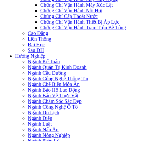
Chứng Chỉ Vận Hành Máy Xúc Lật
Chứng Chỉ Vận Hành Nồi Hơi
Chứng Chỉ Cấp Thoát Nước
Chứng Chỉ Vận Hành Thiết Bị Áp Lực
Chứng Chỉ Vận Hành Trạm Trộn Bê Tông
Cao Đẳng
Liên Thông
Đại Học
Sau ĐH
Hướng Nghiệp
Ngành Kế Toán
Ngành Quản Trị Kinh Doanh
Ngành Cầu Đường
Ngành Công Nghệ Thông Tin
Ngành Chế Biến Món Ăn
Ngành Bảo Hộ Lao Động
Ngành Bảo Vệ Thực Vật
Ngành Chăm Sóc Sắc Đẹp
Ngành Công Nghệ Ô Tô
Ngành Du Lịch
Ngành Điện
Ngành Luật
Ngành Nấu Ăn
Ngành Nông Nghiệp
Ngành Pháp Lý