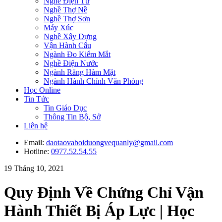
Nghề Điện Tử
Nghề Thợ Nề
Nghề Thợ Sơn
Máy Xúc
Nghề Xây Dựng
Vận Hành Cẩu
Ngành Đo Kiểm Mắt
Nghề Điện Nước
Ngành Răng Hàm Mặt
Ngành Hành Chính Văn Phòng
Học Online
Tin Tức
Tin Giáo Dục
Thông Tin Bộ, Sở
Liên hệ
Email:
daotaovaboiduongvequanly@gmail.com
Hotline:
0977.52.54.55
19 Tháng 10, 2021
Quy Định Về Chứng Chỉ Vận
Hành Thiết Bị Áp Lực | Học