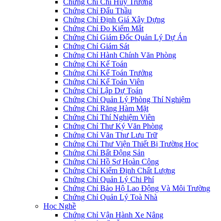
Chứng Chỉ Chỉ Huy Trưởng
Chứng Chỉ Đấu Thầu
Chứng Chỉ Định Giá Xây Dựng
Chứng Chỉ Đo Kiểm Mắt
Chứng Chỉ Giám Đốc Quản Lý Dự Án
Chứng Chỉ Giám Sát
Chứng Chỉ Hành Chính Văn Phòng
Chứng Chỉ Kế Toán
Chứng Chỉ Kế Toán Trưởng
Chứng Chỉ Kế Toán Viên
Chứng Chỉ Lập Dự Toán
Chứng Chỉ Quản Lý Phòng Thí Nghiệm
Chứng Chỉ Răng Hàm Mặt
Chứng Chỉ Thí Nghiệm Viên
Chứng Chỉ Thư Ký Văn Phòng
Chứng Chỉ Văn Thư Lưu Trữ
Chứng Chỉ Thư Viện Thiết Bị Trường Học
Chứng Chỉ Bất Động Sản
Chứng Chỉ Hồ Sơ Hoàn Công
Chứng Chỉ Kiểm Định Chất Lượng
Chứng Chỉ Quản Lý Chi Phí
Chứng Chỉ Bảo Hộ Lao Động Và Môi Trường
Chứng Chỉ Quản Lý Toà Nhà
Học Nghề
Chứng Chỉ Vận Hành Xe Nâng