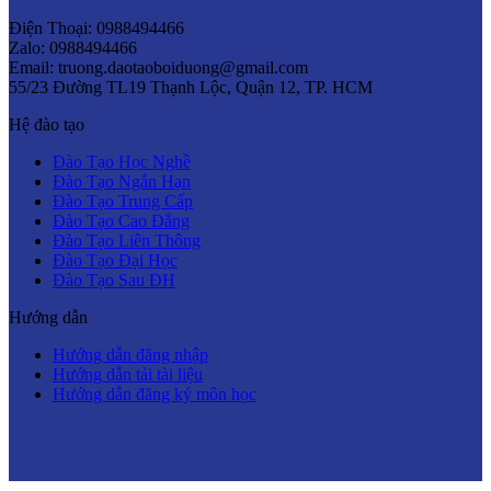
Điện Thoại: 0988494466
Zalo: 0988494466
Email: truong.daotaoboiduong@gmail.com
55/23 Đường TL19 Thạnh Lộc, Quận 12, TP. HCM
Hệ đào tạo
Đào Tạo Học Nghề
Đào Tạo Ngắn Hạn
Đào Tạo Trung Cấp
Đào Tạo Cao Đẳng
Đào Tạo Liên Thông
Đào Tạo Đại Học
Đào Tạo Sau ĐH
Hướng dẫn
Hướng dẫn đăng nhập
Hướng dẫn tải tài liệu
Hướng dẫn đăng ký môn học