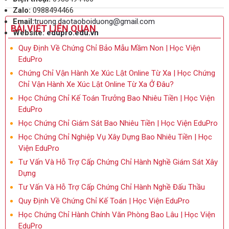
Zalo:
0988494466
Email:
truong.daotaoboiduong@gmail.com
BÀI VIẾT LIÊN QUAN
Website:
edupro.edu.vn
Quy Định Về Chứng Chỉ Bảo Mẫu Mầm Non | Học Viện
EduPro
Chứng Chỉ Vận Hành Xe Xúc Lật Online Từ Xa | Học Chứng
Chỉ Vận Hành Xe Xúc Lật Online Từ Xa Ở Đâu?
Học Chứng Chỉ Kế Toán Trưởng Bao Nhiêu Tiền | Học Viện
EduPro
Học Chứng Chỉ Giám Sát Bao Nhiêu Tiền | Học Viện EduPro
Học Chứng Chỉ Nghiệp Vụ Xây Dựng Bao Nhiêu Tiền | Học
Viện EduPro
Tư Vấn Và Hỗ Trợ Cấp Chứng Chỉ Hành Nghề Giám Sát Xây
Dựng
Tư Vấn Và Hỗ Trợ Cấp Chứng Chỉ Hành Nghề Đấu Thầu
Quy Định Về Chứng Chỉ Kế Toán | Học Viện EduPro
Học Chứng Chỉ Hành Chính Văn Phòng Bao Lâu | Học Viện
EduPro