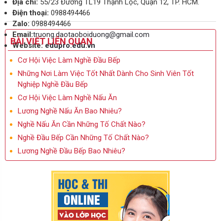
Địa chỉ:
55/23 Đường TL19 Thạnh Lộc, Quận 12, TP. HCM.
Điện thoại:
0988494466
Zalo:
0988494466
Email:
truong.daotaoboiduong@gmail.com
BÀI VIẾT LIÊN QUAN
Website:
edupro.edu.vn
Cơ Hội Việc Làm Nghề Đầu Bếp
Những Nơi Làm Việc Tốt Nhất Dành Cho Sinh Viên Tốt
Nghiệp Nghề Đầu Bếp
Cơ Hội Việc Làm Nghề Nấu Ăn
Lương Nghề Nấu Ăn Bao Nhiêu?
Nghề Nấu Ăn Cần Những Tố Chất Nào?
Nghề Đầu Bếp Cần Những Tố Chất Nào?
Lương Nghề Đầu Bếp Bao Nhiêu?