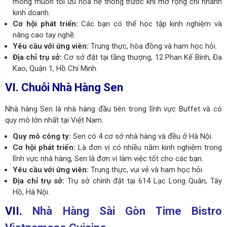
mong muốn tối ưu hóa hệ thống trước khi mở rộng chi nhánh
kinh doanh.
Cơ hội phát triển:
Các bạn có thể học tập kinh nghiệm và
nâng cao tay nghề.
Yêu cầu với ứng viên:
Trung thực, hòa đồng và ham học hỏi.
Địa chỉ trụ sở:
Cơ sở đặt tạ
i tầng thượng, 12 Phan Kế Bính, Đa
Kao, Quận 1, Hồ Chí Minh.
VI. Chuỗi Nhà Hàng Sen
Nhà hàng Sen là nhà hàng đầu tiên trong lĩnh vực Buffet và có
quy mô lớn nhất tại Việt Nam.
Quy mô công ty:
Sen có 4 cơ sở nhà hàng và đều ở Hà Nội.
Cơ hội phát triển:
Là đơn vị có nhiều năm kinh nghiệm trong
lĩnh vực nhà hàng, Sen là đơn vị làm việc tốt cho các bạn.
Yêu cầu với ứng viên:
Trung thực, vui vẻ và ham học hỏi.
Địa chỉ trụ sở:
Trụ sở chính đặt tại
614 Lạc Long Quân, Tây
Hồ, Hà Nội.
VII.
Nhà Hàng Sài Gòn Time Bistro