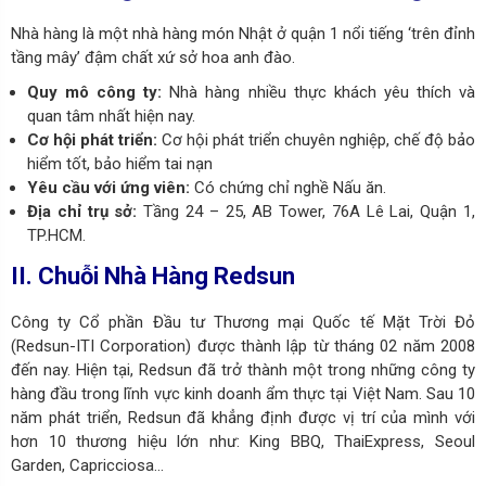
Nhà hàng là một nhà hàng món Nhật ở quận 1 nổi tiếng ‘trên đỉnh
tầng mây’ đậm chất xứ sở hoa anh đào.
Quy mô công ty:
Nhà hàng nhiều thực khách yêu thích và
quan tâm nhất hiện nay.
Cơ hội phát triển:
Cơ hội phát triển chuyên nghiệp, chế độ bảo
hiểm tốt, bảo hiểm tai nạn
Yêu cầu với ứng viên:
Có chứng chỉ nghề Nấu ăn.
Địa chỉ trụ sở:
Tầng 24 – 25, AB Tower, 76A Lê Lai, Quận 1,
TP.HCM.
II. Chuỗi Nhà Hàng Redsun
Công ty Cổ phần Đầu tư Thương mại Quốc tế Mặt Trời Đỏ
(Redsun-ITI Corporation) được thành lập từ tháng 02 năm 2008
đến nay. Hiện tại, Redsun đã trở thành một trong những công ty
hàng đầu trong lĩnh vực kinh doanh ẩm thực tại Việt Nam. Sau 10
năm phát triển, Redsun đã khẳng định được vị trí của mình với
hơn 10 thương hiệu lớn như: King BBQ, ThaiExpress, Seoul
Garden, Capricciosa…