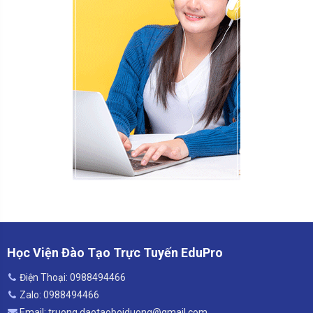
Học Viện Đào Tạo Trực Tuyến EduPro
Điện Thoại: 0988494466
Zalo: 0988494466
Email: truong.daotaoboiduong@gmail.com