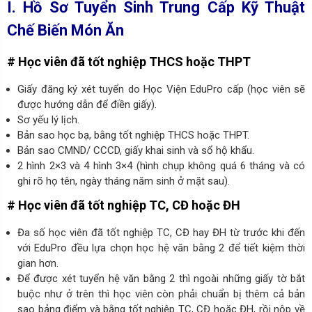
I. Hồ Sơ Tuyển Sinh Trung Cấp Kỹ Thuật
Chế Biến Món Ăn
# Học viên đã tốt nghiệp THCS hoặc THPT
Giấy đăng ký xét tuyển do Học Viện EduPro cấp (học viên sẽ
được hướng dẫn để điền giấy).
Sơ yếu lý lịch.
Bản sao học bạ, bằng tốt nghiệp THCS hoặc THPT.
Bản sao CMND/ CCCD, giấy khai sinh và sổ hộ khẩu.
2 hình 2×3 và 4 hình 3×4 (hình chụp không quá 6 tháng và có
ghi rõ họ tên, ngày tháng năm sinh ở mặt sau).
# Học viên đã tốt nghiệp TC, CĐ hoặc ĐH
Đa số học viên đã tốt nghiệp TC, CĐ hay ĐH từ trước khi đến
với EduPro đều lựa chọn học hệ văn bằng 2 để tiết kiệm thời
gian hơn.
Để được xét tuyển hệ văn bằng 2 thì ngoài những giấy tờ bắt
buộc như ở trên thì học viên còn phải chuẩn bị thêm cả bản
sao bảng điểm và bằng tốt nghiệp TC, CĐ hoặc ĐH, rồi nộp về