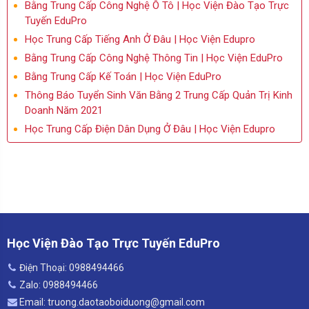
Bằng Trung Cấp Công Nghệ Ô Tô | Học Viện Đào Tạo Trực
Tuyến EduPro
Học Trung Cấp Tiếng Anh Ở Đâu | Học Viện Edupro
Bằng Trung Cấp Công Nghệ Thông Tin | Học Viện EduPro
Bằng Trung Cấp Kế Toán | Học Viện EduPro
Thông Báo Tuyển Sinh Văn Bằng 2 Trung Cấp Quản Trị Kinh
Doanh Năm 2021
Học Trung Cấp Điện Dân Dụng Ở Đâu | Học Viện Edupro
Học Viện Đào Tạo Trực Tuyến EduPro
Điện Thoại: 0988494466
Zalo: 0988494466
Email: truong.daotaoboiduong@gmail.com