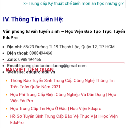
>>
Trung cấp Kỹ thuật chế biến món ăn học những gì
?
IV. Thông Tin Liên Hệ:
Văn phòng tư vấn tuyển sinh –
Học Viện Đào Tạo Trực Tuyến
EduPro
Địa chỉ:
55/23 Đường TL19 Thạnh Lộc, Quận 12, TP. HCM.
Điện thoại:
0988494466
Zalo:
0988494466
Email:
truong.daotaoboiduong@gmail.com
BÀI VIẾT LIÊN QUAN
Website:
edupro.edu.vn
Thông Báo Tuyển Sinh Trung Cấp Công Nghệ Thông Tin
Trên Toàn Quốc Năm 2021
Học Phí Trung Cấp Điện Công Nghiệp Và Dân Dụng | Học
Viện EduPro
Học Trung Cấp Tin Học Ở Đâu | Học Viện Edupro
Hồ Sơ Tuyển Sinh Trung Cấp Bảo Vệ Thực Vật | Học Viện
EduPro