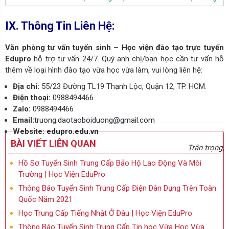
IX. Thông Tin Liên Hệ:
Văn phòng tư vấn tuyển sinh – Học viện đào tạo trực tuyến
Edupro
hỗ trợ tư vấn 24/7. Quý anh chị/bạn học cần tư vấn hỗ
thêm về loại hình đào tạo vừa học vừa làm, vui lòng liên hệ:
Địa chỉ:
55/23 Đường TL19 Thạnh Lộc, Quận 12, TP. HCM.
Điện thoại:
0988494466
Zalo:
0988494466
Email:
truong.daotaoboiduong@gmail.com
Website:
edupro.edu.vn
BÀI VIẾT LIÊN QUAN
Trân trọng,
Hồ Sơ Tuyển Sinh Trung Cấp Bảo Hộ Lao Động Và Môi
Trường | Học Viện EduPro
Thông Báo Tuyển Sinh Trung Cấp Điện Dân Dụng Trên Toàn
Quốc Năm 2021
Học Trung Cấp Tiếng Nhật Ở Đâu | Học Viện EduPro
Thông Báo Tuyển Sinh Trung Cấp Tin học Vừa Học Vừa