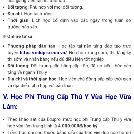
của giảng viên tại nơi đào tạo.
Đối tượng:
Phù hợp với mọi đối tượng.
Địa chỉ:
Học tại trường.
Thời gian:
Lịch học cố định vào các ngày trong tuần do
trường sắp xếp.
# Online từ xa:
Phương pháp đào tạo:
Học tập tại nền tảng đào tạo trực
tuyến
https://edupro.edu.vn/
. Nếu học xong sớm, thì đăng ký
thi sớm và nhận bằng nếu đủ điều kiện tốt nghiệp.
Đối tượng:
Đối tượng cần bằng cấp tốc, đã có kiến thức nền
tảng về ngành Thú y.
Địa chỉ và t
hời gian học:
Học viên chủ động sắp xếp thời gian
và địa điểm phù hợp với bản thân.
V. Học Phí Trung Cấp Thú Y Vừa Học Vừa
Làm:
Theo khảo sát của Edupro, mức học phí
Trung cấp Thú y vừa
học vừa làm
trung bình là
4.000.000đ/học kỳ
.
Tổng học phí phụ thuộc bằng cấp của học viên lúc nộp hồ sơ