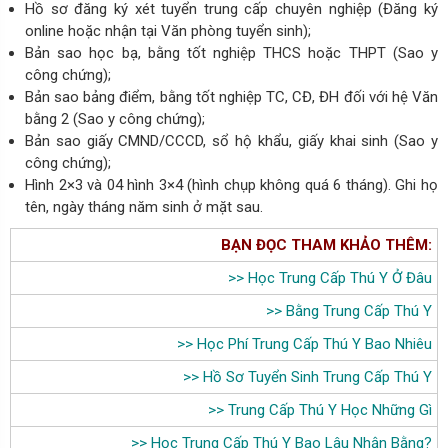
Hồ sơ đăng ký xét tuyển trung cấp chuyên nghiệp (Đăng ký
online hoặc nhận tại Văn phòng tuyển sinh);
Bản sao học bạ, bằng tốt nghiệp THCS hoặc THPT (Sao y
công chứng);
Bản sao bảng điểm, bằng tốt nghiệp TC, CĐ, ĐH đối với hệ Văn
bằng 2 (Sao y công chứng);
Bản sao giấy CMND/CCCD, sổ hộ khẩu, giấy khai sinh (Sao y
công chứng);
Hình 2×3 và 04 hình 3×4 (hình chụp không quá 6 tháng). Ghi họ
tên, ngày tháng năm sinh ở mặt sau.
BẠN ĐỌC THAM KHẢO THÊM:
>>
Học Trung Cấp Thú Y Ở Đâu
>>
Bằng Trung Cấp Thú Y
>>
Học Phí Trung Cấp Thú Y Bao Nhiêu
>>
Hồ Sơ Tuyển Sinh Trung Cấp Thú Y
>>
Trung Cấp Thú Y Học Những Gì
>>
Học Trung Cấp Thú Y Bao Lâu Nhận Bằng?