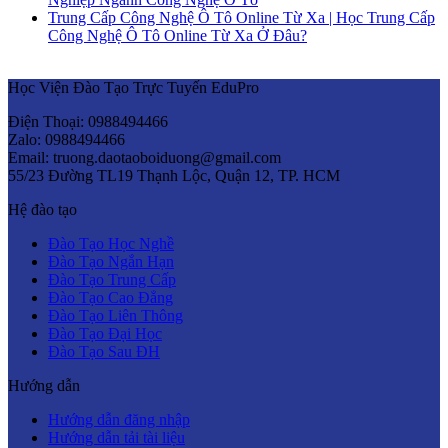
Trung Cấp Công Nghệ Ô Tô Online Từ Xa | Học Trung Cấp
Công Nghệ Ô Tô Online Từ Xa Ở Đâu?
Học Viện Đào Tạo Trực Tuyến EduPro
Điện Thoại: 0988494466
Zalo: 0988494466
Email: truong.daotaoboiduong@gmail.com
55/23 Đường TL19 Thạnh Lộc, Quận 12, TP. HCM
Hệ đào tạo
Đào Tạo Học Nghề
Đào Tạo Ngắn Hạn
Đào Tạo Trung Cấp
Đào Tạo Cao Đẳng
Đào Tạo Liên Thông
Đào Tạo Đại Học
Đào Tạo Sau ĐH
Hướng dẫn
Hướng dẫn đăng nhập
Hướng dẫn tải tài liệu