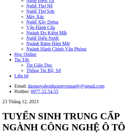
Nghề Điện Tử
Nghề Thợ Nề
Nghề Thợ Sơn
Máy Xúc
Nghề Xây Dựng
Vận Hành Cẩu
Ngành Đo Kiểm Mắt
Nghề Điện Nước
Ngành Răng Hàm Mặt
Ngành Hành Chính Văn Phòng
Học Online
Tin Tức
Tin Giáo Dục
Thông Tin Bộ, Sở
Liên hệ
Email:
daotaovaboiduongvequanly@gmail.com
Hotline:
0977.52.54.55
23 Tháng 12, 2023
TUYỂN SINH TRUNG CẤP
NGÀNH CÔNG NGHỆ Ô TÔ