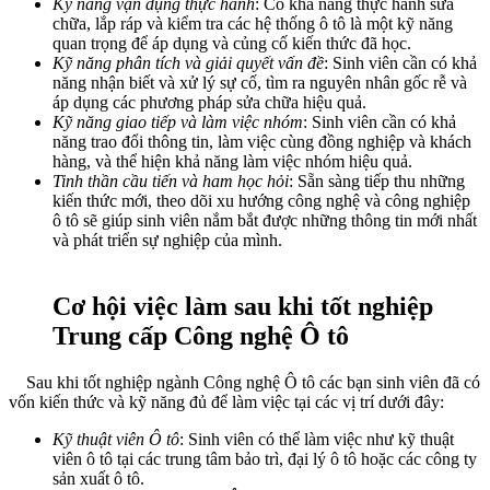
Kỹ năng vận dụng thực hành
: Có khả năng thực hành sửa
chữa, lắp ráp và kiểm tra các hệ thống ô tô là một kỹ năng
quan trọng để áp dụng và củng cố kiến thức đã học.
Kỹ năng phân tích và giải quyết vấn đề
: Sinh viên cần có khả
năng nhận biết và xử lý sự cố, tìm ra nguyên nhân gốc rễ và
áp dụng các phương pháp sửa chữa hiệu quả.
Kỹ năng giao tiếp và làm việc nhóm
: Sinh viên cần có khả
năng trao đổi thông tin, làm việc cùng đồng nghiệp và khách
hàng, và thể hiện khả năng làm việc nhóm hiệu quả.
Tinh thần cầu tiến và ham học hỏi
: Sẵn sàng tiếp thu những
kiến thức mới, theo dõi xu hướng công nghệ và công nghiệp
ô tô sẽ giúp sinh viên nắm bắt được những thông tin mới nhất
và phát triển sự nghiệp của mình.
Cơ hội việc làm sau khi tốt nghiệp
Trung cấp Công nghệ Ô tô
Sau khi tốt nghiệp ngành Công nghệ Ô tô các bạn sinh viên đã có
vốn kiến thức và kỹ năng đủ để làm việc tại các vị trí dưới đây:
Kỹ thuật viên Ô tô
: Sinh viên có thể làm việc như kỹ thuật
viên ô tô tại các trung tâm bảo trì, đại lý ô tô hoặc các công ty
sản xuất ô tô.