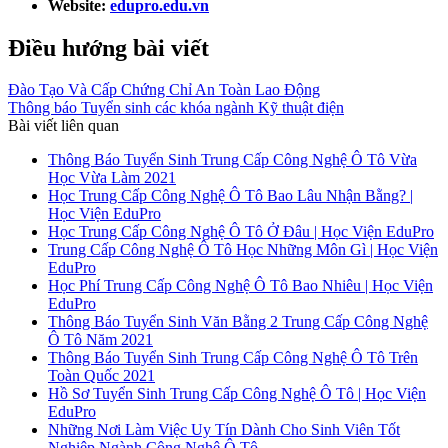
Website:
edupro.edu.vn
Điều hướng bài viết
Đào Tạo Và Cấp Chứng Chỉ An Toàn Lao Động
Thông báo Tuyển sinh các khóa ngành Kỹ thuật điện
Bài viết liên quan
Thông Báo Tuyển Sinh Trung Cấp Công Nghệ Ô Tô Vừa
Học Vừa Làm 2021
Học Trung Cấp Công Nghệ Ô Tô Bao Lâu Nhận Bằng? |
Học Viện EduPro
Học Trung Cấp Công Nghệ Ô Tô Ở Đâu | Học Viện EduPro
Trung Cấp Công Nghệ Ô Tô Học Những Môn Gì | Học Viện
EduPro
Học Phí Trung Cấp Công Nghệ Ô Tô Bao Nhiêu | Học Viện
EduPro
Thông Báo Tuyển Sinh Văn Bằng 2 Trung Cấp Công Nghệ
Ô Tô Năm 2021
Thông Báo Tuyển Sinh Trung Cấp Công Nghệ Ô Tô Trên
Toàn Quốc 2021
Hồ Sơ Tuyển Sinh Trung Cấp Công Nghệ Ô Tô | Học Viện
EduPro
Những Nơi Làm Việc Uy Tín Dành Cho Sinh Viên Tốt
Nghiệp Ngành Công Nghệ Ô Tô