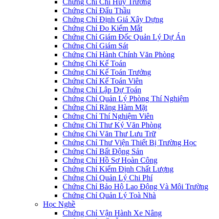
Chứng Chỉ Chỉ Huy Trưởng
Chứng Chỉ Đấu Thầu
Chứng Chỉ Định Giá Xây Dựng
Chứng Chỉ Đo Kiểm Mắt
Chứng Chỉ Giám Đốc Quản Lý Dự Án
Chứng Chỉ Giám Sát
Chứng Chỉ Hành Chính Văn Phòng
Chứng Chỉ Kế Toán
Chứng Chỉ Kế Toán Trưởng
Chứng Chỉ Kế Toán Viên
Chứng Chỉ Lập Dự Toán
Chứng Chỉ Quản Lý Phòng Thí Nghiệm
Chứng Chỉ Răng Hàm Mặt
Chứng Chỉ Thí Nghiệm Viên
Chứng Chỉ Thư Ký Văn Phòng
Chứng Chỉ Văn Thư Lưu Trữ
Chứng Chỉ Thư Viện Thiết Bị Trường Học
Chứng Chỉ Bất Động Sản
Chứng Chỉ Hồ Sơ Hoàn Công
Chứng Chỉ Kiểm Định Chất Lượng
Chứng Chỉ Quản Lý Chi Phí
Chứng Chỉ Bảo Hộ Lao Động Và Môi Trường
Chứng Chỉ Quản Lý Toà Nhà
Học Nghề
Chứng Chỉ Vận Hành Xe Nâng