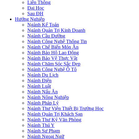
Liên Thông
Đại Học
Sau ĐH
Hướng Nghiệp
Ngành Kế Toán
Ngành Quản Trị Kinh Doanh
Ngành Cầu Đường
Ngành Công Nghệ Thông Tin
Ngành Chế Biến Món Ăn
Ngành Bảo Hộ Lao Động
Ngành Bảo Vệ Thực Vật
Ngành Chăm Sóc Sắc Đẹp
Ngành Công Nghệ Ô Tô
Ngành Du Lịch
Ngành Điện
Ngành Luật
Ngành Nấu Ăn
Ngành Nông Nghiệp
Ngành Pháp Lý
Ngành Thư Viện Thiết Bị Trường Học
Ngành Quản Trị Khách Sạn
Ngành Thư Ký Văn Phòng
Ngành Thú Y
Ngành Sư Phạm
Ngành Ngoại Ngữ