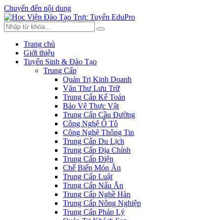
Chuyển đến nội dung
Trang chủ
Giới thiệu
Tuyển Sinh & Đào Tạo
Trung Cấp
Quản Trị Kinh Doanh
Văn Thư Lưu Trữ
Trung Cấp Kế Toán
Bảo Vệ Thực Vật
Trung Cấp Cầu Đường
Công Nghệ Ô Tô
Công Nghệ Thông Tin
Trung Cấp Du Lịch
Trung Cấp Địa Chính
Trung Cấp Điện
Chế Biến Món Ăn
Trung Cấp Luật
Trung Cấp Nấu Ăn
Trung Cấp Nghề Hàn
Trung Cấp Nông Nghiệp
Trung Cấp Pháp Lý