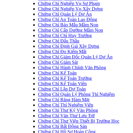
Chứng Chỉ Nghiệp Vụ Sư Phạm
Chứng Chỉ Nghiệp Vụ Xây Dựng
Chứng Chỉ Quản Lý Dự Án
Chứng Chỉ An Toàn Lao Động
Chứng Chỉ Bảo Mẫu Mầm Non
Chứng Chỉ Cấp Dưỡng Mầm Non
Chứng Chỉ Chỉ Huy Trưởng
Chứng Chỉ Đấu Thầu
Chứng Chỉ Định Giá Xây Dựng
Chứng Chỉ Đo Kiểm Mắt
Chứng Chỉ Giám Đốc Quản Lý Dự Án
Chứng Chỉ Giám Sát
Chứng Chỉ Hành Chính Văn Phòng
Chứng Chỉ Kế Toán
Chứng Chỉ Kế Toán Trưởng
Chứng Chỉ Kế Toán Viên
Chứng Chỉ Lập Dự Toán
Chứng Chỉ Quản Lý Phòng Thí Nghiệm
Chứng Chỉ Răng Hàm Mặt
Chứng Chỉ Thí Nghiệm Viên
Chứng Chỉ Thư Ký Văn Phòng
Chứng Chỉ Văn Thư Lưu Trữ
Chứng Chỉ Thư Viện Thiết Bị Trường Học
Chứng Chỉ Bất Động Sản
Chứng Chỉ Hồ Sơ Hoàn Công