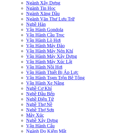
Ngành Xây Dựng
Ngành Tin Học
Ngành Xăng Dầu
Ngành Văn Thư Lưu Trữ
Nghề Hàn
Vận Hành Gondola
Vận Hành Cầu Trục
Vận Hành Lò Hơi
Vận Hành Máy Đào
Vận Hành Máy Nén Khí
Vận Hành Máy Xây Dựng
Vận Hành Máy Xúc Lật
Vận Hành Nồi Hơi
Vận Hành Thiết Bị Áp Lực
Vận Hành Trạm Trộn Bê Tông
Vận Hành Xe Nâng
Nghề Cơ Khí
Nghề Đầu Bếp
Nghề Điện Tử
Nghề Thợ Nề
Nghề Thợ Sơn
Máy Xúc
Nghề Xây Dựng
Vận Hành Cẩu
Ngành Đo Kiểm Mắt