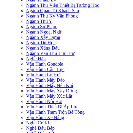
Ngành Thư Viện Thiết Bị Trường Học
Ngành Quản Trị Khách Sạn
Ngành Thư Ký Văn Phòng
Ngành Thú Y
Ngành Sư Phạm
Ngành Ngoại Ngữ
Ngành Xây Dựng
Ngành Tin Học
Ngành Xăng Dầu
Ngành Văn Thư Lưu Trữ
Nghề Hàn
Vận Hành Gondola
Vận Hành Cầu Trục
Vận Hành Lò Hơi
Vận Hành Máy Đào
Vận Hành Máy Nén Khí
Vận Hành Máy Xây Dựng
Vận Hành Máy Xúc Lật
Vận Hành Nồi Hơi
Vận Hành Thiết Bị Áp Lực
Vận Hành Trạm Trộn Bê Tông
Vận Hành Xe Nâng
Nghề Cơ Khí
Nghề Đầu Bếp