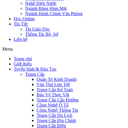
Nghề Điện Nước
Ngành Răng Hàm Mặt
Ngành Hành Chính Văn Phòng
Học Online
Tin Tức
Tin Giáo Dục
Thông Tin Bộ, Sở
Liên hệ
Menu
Trang chủ
Giới thiệu
Tuyển Sinh & Đào Tạo
Trung Cấp
Quản Trị Kinh Doanh
Văn Thư Lưu Trữ
Trung Cấp Kế Toán
Bảo Vệ Thực Vật
Trung Cấp Cầu Đường
Công Nghệ Ô Tô
Công Nghệ Thông Tin
Trung Cấp Du Lịch
Trung Cấp Địa Chính
Trung Cấp Điện