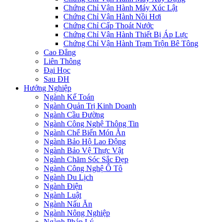
Chứng Chỉ Vận Hành Máy Xúc Lật
Chứng Chỉ Vận Hành Nồi Hơi
Chứng Chỉ Cấp Thoát Nước
Chứng Chỉ Vận Hành Thiết Bị Áp Lực
Chứng Chỉ Vận Hành Trạm Trộn Bê Tông
Cao Đẳng
Liên Thông
Đại Học
Sau ĐH
Hướng Nghiệp
Ngành Kế Toán
Ngành Quản Trị Kinh Doanh
Ngành Cầu Đường
Ngành Công Nghệ Thông Tin
Ngành Chế Biến Món Ăn
Ngành Bảo Hộ Lao Động
Ngành Bảo Vệ Thực Vật
Ngành Chăm Sóc Sắc Đẹp
Ngành Công Nghệ Ô Tô
Ngành Du Lịch
Ngành Điện
Ngành Luật
Ngành Nấu Ăn
Ngành Nông Nghiệp
Ngành Pháp Lý