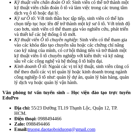
Kỹ thuật viên chẩn đoán Ô tô
: Sinh viên có thể trở thành một
kỹ thuật viên chẩn đoán ô tô và làm việc trong các trung tâm
dịch vụ ô tô hoặc đại lý.
Kỹ sư Ô tô
: Với tinh thần học tập tiếp, sinh viên có thể lựa
chọn tiếp tục học lên để trở thành một kỹ sư ô tô. Với trình độ
cao hơn, sinh viên có thể tham gia vào nghiên cứu, phát triển
và thiết kế các hệ thống ô tô mới.
Kỹ thuật viên Ô tô chuyên nghiệp
: Sinh viên có thể tham gia
vào các khóa đào tạo chuyên sâu hoặc các chứng chỉ nâng
cao kỹ năng của mình, có cơ hội thăng tiến và trở thành một
kỹ thuật viên ô tô chuyên nghiệp với kiến thức và kỹ năng
sâu về các công nghệ và hệ thống ô tô hiện đại.
Kinh doanh Ô tô
: Ngoài các vị trí kỹ thuật, sinh viên cũng có
thể theo đuổi các vị trí quản lý hoặc kinh doanh trong ngành
công nghiệp ô tô như: quản lý dự án, quản lý bán hàng, quản
lý dịch vụ hoặc quản lý vận hành.
Văn phòng tư vấn tuyển sinh – Học viện đào tạo trực tuyến
EduPro
Địa chỉ:
55/23 Đường TL19 Thạnh Lộc, Quận 12, TP.
HCM.
Điện thoại:
0988494466
Zalo:
0988494466
Email:
truong.daotaoboiduong@gmail.com