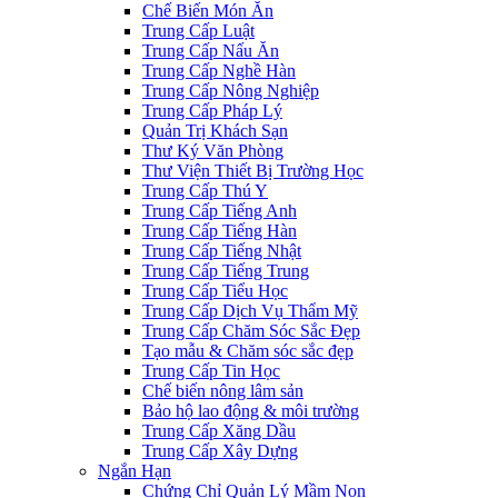
Chế Biến Món Ăn
Trung Cấp Luật
Trung Cấp Nấu Ăn
Trung Cấp Nghề Hàn
Trung Cấp Nông Nghiệp
Trung Cấp Pháp Lý
Quản Trị Khách Sạn
Thư Ký Văn Phòng
Thư Viện Thiết Bị Trường Học
Trung Cấp Thú Y
Trung Cấp Tiếng Anh
Trung Cấp Tiếng Hàn
Trung Cấp Tiếng Nhật
Trung Cấp Tiếng Trung
Trung Cấp Tiểu Học
Trung Cấp Dịch Vụ Thẩm Mỹ
Trung Cấp Chăm Sóc Sắc Đẹp
Tạo mẫu & Chăm sóc sắc đẹp
Trung Cấp Tin Học
Chế biến nông lâm sản
Bảo hộ lao động & môi trường
Trung Cấp Xăng Dầu
Trung Cấp Xây Dựng
Ngắn Hạn
Chứng Chỉ Quản Lý Mầm Non