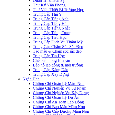
Quản Trị Khách Sạn
Thư Ký Văn Phòng
Thư Viện Thiết Bị Trường Học
Trung Cấp Thú Y
Trung Cấp Tiếng Anh
Trung Cấp Tiếng Hàn
Trung Cấp Tiếng Nhật
Trung Cấp Tiếng Trung
Trung Cấp Tiểu Học
Trung Cấp Dịch Vụ Thẩm Mỹ
Trung Cấp Chăm Sóc Sắc Đẹp
Tạo mẫu & Chăm sóc sắc đẹp
Trung Cấp Tin Học
Chế biến nông lâm sản
Bảo hộ lao động & môi trường
Trung Cấp Xăng Dầu
Trung Cấp Xây Dựng
Ngắn Hạn
Chứng Chỉ Quản Lý Mầm Non
Chứng Chỉ Nghiệp Vụ Sư Phạm
Chứng Chỉ Nghiệp Vụ Xây Dựng
Chứng Chỉ Quản Lý Dự Án
Chứng Chỉ An Toàn Lao Động
Chứng Chỉ Bảo Mẫu Mầm Non
Chứng Chỉ Cấp Dưỡng Mầm Non