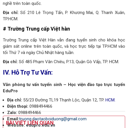
nghề trên toàn quốc.
Địa chỉ:
Số 210 Lê Trọng Tấn, P. Khương Mai, Q. Thanh Xuân,
TP.HCM.
# Trường Trung cấp Việt hàn
Trường Trung cấp Việt Hàn vẫn đang tuyển sinh cho khóa học
giám sát online trên toàn quốc, và học trực tiếp tại TP.HCM vào
tối Thứ 7 và ngày Chủ Nhật hàng tuần.
Địa chỉ:
Số 485 Phạm Văn Chiêu, P.13, Quận Gò Vấp, TP. HCM.
IV. Hỗ Trợ Tư Vấn:
Văn phòng tư vấn tuyển sinh – Học viện đào tạo trực tuyến
EduPro
Địa chỉ:
55/23 Đường TL19 Thạnh Lộc, Quận 12, TP.
HCM.
Điện thoại:
0988494466
Zalo:
0988494466
Email:
truong.daotaoboiduong@gmail.com
BÀI VIẾT LIÊN QUAN
Website:
edupro.edu.vn