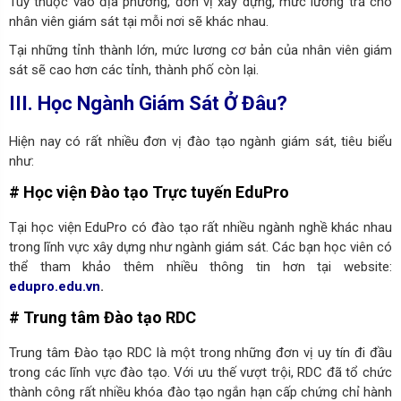
Tùy thuộc vào địa phương, đơn vị xây dựng, mức lương trả cho
nhân viên giám sát tại mỗi nơi sẽ khác nhau.
Tại những tỉnh thành lớn, mức lương cơ bản của nhân viên giám
sát sẽ cao hơn các tỉnh, thành phố còn lại.
III. Học Ngành Giám Sát Ở Đâu?
Hiện nay có rất nhiều đơn vị đào tạo ngành giám sát, tiêu biểu
như:
# Học viện Đào tạo Trực tuyến EduPro
Tại học viện EduPro có đào tạo rất nhiều ngành nghề khác nhau
trong lĩnh vực xây dựng như ngành giám sát. Các bạn học viên có
thể tham khảo thêm nhiều thông tin hơn tại website:
edupro.edu.vn
.
# Trung tâm Đào tạo RDC
Trung tâm Đào tạo RDC là một trong những đơn vị uy tín đi đầu
trong các lĩnh vực đào tạo. Với ưu thế vượt trội, RDC đã tổ chức
thành công rất nhiều khóa đào tạo ngắn hạn cấp chứng chỉ hành