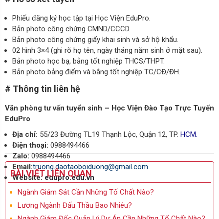
Phiếu đăng ký học tập tại Học Viện EduPro.
Bản photo công chứng CMND/CCCD.
Bản photo công chứng giấy khai sinh và sở hộ khẩu.
02 hình 3×4 (ghi rõ họ tên, ngày tháng năm sinh ở mặt sau).
Bản photo học bạ, bằng tốt nghiệp THCS/THPT.
Bản photo bảng điểm và bằng tốt nghiệp TC/CĐ/ĐH.
# Thông tin liên hệ
Văn phòng tư vấn tuyển sinh – Học Viện Đào Tạo Trực Tuyến
EduPro
Địa chỉ:
55/23 Đường TL19 Thạnh Lộc, Quận 12, TP.
HCM.
Điện thoại:
0988494466
Zalo:
0988494466
Email:
truong.daotaoboiduong@gmail.com
BÀI VIẾT LIÊN QUAN
Website:
edupro.edu.vn
Ngành Giám Sát Cần Những Tố Chất Nào?
Lương Ngành Đấu Thầu Bao Nhiêu?
Ngành Giám Đốc Quản Lý Dự Án Cần Những Tố Chất Nào?