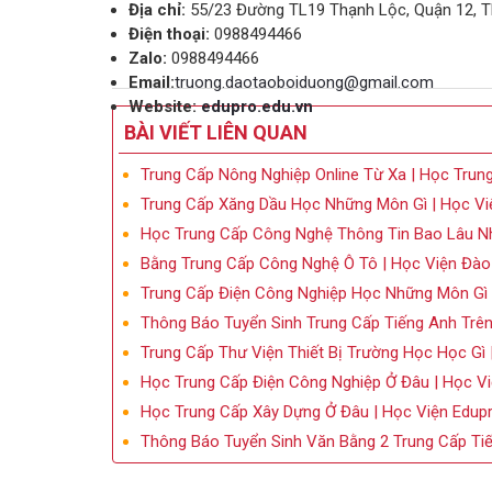
Địa chỉ:
55/23 Đường TL19 Thạnh Lộc, Quận 12, T
Điện thoại:
0988494466
Zalo:
0988494466
Email:
truong.daotaoboiduong@gmail.com
Website:
edupro.edu.vn
BÀI VIẾT LIÊN QUAN
Trung Cấp Nông Nghiệp Online Từ Xa | Học Trun
Trung Cấp Xăng Dầu Học Những Môn Gì | Học Vi
Học Trung Cấp Công Nghệ Thông Tin Bao Lâu Nh
Bằng Trung Cấp Công Nghệ Ô Tô | Học Viện Đào
Trung Cấp Điện Công Nghiệp Học Những Môn Gì 
Thông Báo Tuyển Sinh Trung Cấp Tiếng Anh T
Trung Cấp Thư Viện Thiết Bị Trường Học Học Gì 
Học Trung Cấp Điện Công Nghiệp Ở Đâu | Học V
Học Trung Cấp Xây Dựng Ở Đâu | Học Viện Edup
Thông Báo Tuyển Sinh Văn Bằng 2 Trung Cấp Ti