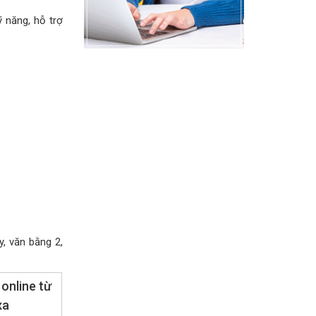
 năng, hỗ trợ
, văn bằng 2,
online từ
xa