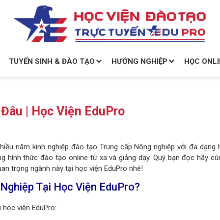
TUYỂN SINH & ĐÀO TẠO
HƯỚNG NGHIỆP
HỌC ONLI
Đâu | Học Viện EduPro
ã nhiều năm kinh nghiệp đào tạo Trung cấp Nông nghiệp
với đa dạng 
ng hình thức đào tạo online từ xa và giảng dạy. Quý bạn đọc h
ãy cù
uan trọng ngành này tại học viện EduPro nhé!
 Nghiệp Tại Học Viện EduPro?
i học viện EduPro: