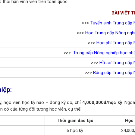
 thời hạn vĩnh viễn trên toàn quốc.
BÀI VIẾT 
>>>
Tuyển sinh Trung cấp 
>>>
Học Trung cấp Nông ngh
>>>
Học phí Trung cấp 
>>>
Trung cấp Nông nghiệp học nh
>>>
Hồ sơ Trung cấp 
>>>
Bằng cấp Trung cấp 
iệp:
ỳ, học viên học kỳ nào – đóng kỳ đó, chỉ
4,000,000đ/học kỳ
. Ngoài
ện có của từng đối tượng học viên, c
ụ thể:
Thời gian đào tạo
Học 
6 học kỳ
24,000