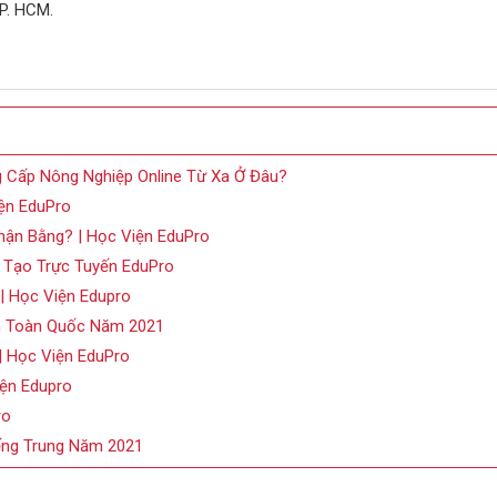
P. HCM.
g Cấp Nông Nghiệp Online Từ Xa Ở Đâu?
ện EduPro
ận Bằng? | Học Viện EduPro
 Tạo Trực Tuyến EduPro
| Học Viện Edupro
rên Toàn Quốc Năm 2021
| Học Viện EduPro
iện Edupro
ro
ếng Trung Năm 2021