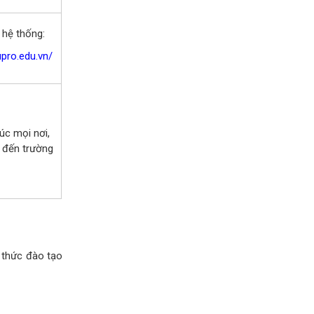
 hệ thống:
upro.edu.vn/
úc mọi nơi,
 đến trường
 thức đào tạo