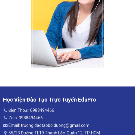
Học Viện Đào Tạo Trực Tuyến EduPro
Điện Thoại: 0988494466
Zalo: 0988494466
Email: truong.daotaoboiduong@gmail.com
55/23 Đường TL19 Thạnh Lộc, Quận 12, TP. HCM