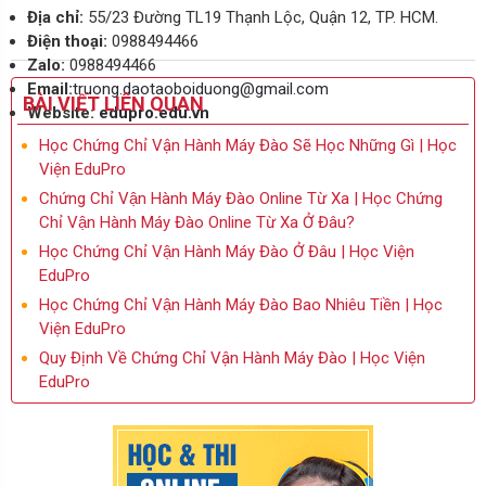
Địa chỉ:
55/23 Đường TL19 Thạnh Lộc, Quận 12, TP. HCM.
Điện thoại:
0988494466
Zalo:
0988494466
Email:
truong.daotaoboiduong@gmail.com
BÀI VIẾT LIÊN QUAN
Website:
edupro.edu.vn
Học Chứng Chỉ Vận Hành Máy Đào Sẽ Học Những Gì | Học
Viện EduPro
Chứng Chỉ Vận Hành Máy Đào Online Từ Xa | Học Chứng
Chỉ Vận Hành Máy Đào Online Từ Xa Ở Đâu?
Học Chứng Chỉ Vận Hành Máy Đào Ở Đâu | Học Viện
EduPro
Học Chứng Chỉ Vận Hành Máy Đào Bao Nhiêu Tiền | Học
Viện EduPro
Quy Định Về Chứng Chỉ Vận Hành Máy Đào | Học Viện
EduPro