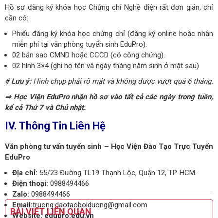
Hồ sơ đăng ký khóa học Chứng chỉ Nghề điện rất đơn giản, chỉ
cần có:
Phiếu đăng ký khóa học chứng chỉ (đăng ký online hoặc nhận
miễn phí tại văn phòng tuyển sinh EduPro).
02 bản sao CMND hoặc CCCD (có công chứng).
02 hình 3×4 (ghi họ tên và ngày tháng năm sinh ở mặt sau)
# Lưu ý:
Hình chụp phải rõ mặt và không được vượt quá 6 tháng.
⇒ Học Viện EduPro nhận hồ sơ vào tất cả các ngày trong tuần,
kể cả Thứ 7 và Chủ nhật.
IV. Thông Tin Liên Hệ
Văn phòng tư vấn tuyển sinh – Học Viện Đào Tạo Trực Tuyến
EduPro
Địa chỉ:
55/23 Đường TL19 Thạnh Lộc, Quận 12, TP. HCM.
Điện thoại:
0988494466
Zalo:
0988494466
Email:
truong.daotaoboiduong@gmail.com
BÀI VIẾT LIÊN QUAN
Website:
edupro.edu.vn