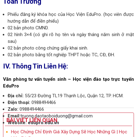
Toán Trưởng
Phiếu đăng ký khóa học của Học Viện EduPro. (học viên được
hướng dẫn để điền phiếu)
02 bản photo CMND.
02 hình 3×4 (có ghi rõ họ tên và ngày tháng năm sinh ở mặt
sau)
02 bản photo công chứng giấy khai sinh.
02 bản photo bằng tốt nghiệp THPT hoặc TC, CĐ, ĐH.
IV. Thông Tin Liên Hệ:
Văn phòng tư vấn tuyển sinh – Học viện đào tạo trực tuyến
EduPro
Địa chỉ:
55/23 Đường TL19 Thạnh Lộc, Quận 12, TP. HCM.
Điện thoại:
0988494466
Zalo:
0988494466
Email:
truong.daotaoboiduong@gmail.com
BÀI VIẾT LIÊN QUAN
Website:
edupro.edu.vn
Học Chứng Chỉ Định Giá Xây Dựng Sẽ Học Những Gì | Học