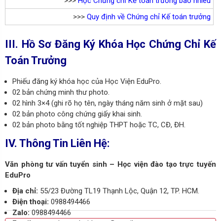
>>>
Học Chứng chỉ Kế toán trưởng bao nhiêu
>>>
Quy định về Chứng chỉ Kế toán trưởng
III. Hồ Sơ Đăng Ký Khóa Học Chứng Chỉ Kế
Toán Trưởng
Phiếu đăng ký khóa học của Học Viện EduPro.
02 bản chứng minh thư photo.
02 hình 3×4 (ghi rõ họ tên, ngày tháng năm sinh ở mặt sau)
02 bản photo công chứng giấy khai sinh.
02 bản photo bằng tốt nghiệp THPT hoặc TC, CĐ, ĐH.
IV. Thông Tin Liên Hệ:
Văn phòng tư vấn tuyển sinh – Học viện đào tạo trực tuyến
EduPro
Địa chỉ:
55/23 Đường TL19 Thạnh Lộc, Quận 12, TP. HCM.
Điện thoại:
0988494466
Zalo:
0988494466