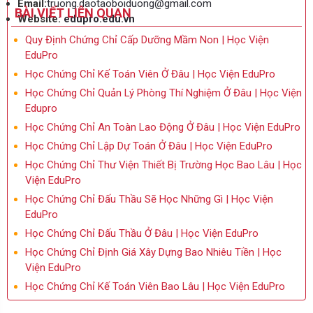
Email:
truong.daotaoboiduong@gmail.com
BÀI VIẾT LIÊN QUAN
Website:
edupro.edu.vn
Quy Định Chứng Chỉ Cấp Dưỡng Mầm Non | Học Viện
EduPro
Học Chứng Chỉ Kế Toán Viên Ở Đâu | Học Viện EduPro
Học Chứng Chỉ Quản Lý Phòng Thí Nghiệm Ở Đâu | Học Viện
Edupro
Học Chứng Chỉ An Toàn Lao Động Ở Đâu | Học Viện EduPro
Học Chứng Chỉ Lập Dự Toán Ở Đâu | Học Viện EduPro
Học Chứng Chỉ Thư Viện Thiết Bị Trường Học Bao Lâu | Học
Viện EduPro
Học Chứng Chỉ Đấu Thầu Sẽ Học Những Gì | Học Viện
EduPro
Học Chứng Chỉ Đấu Thầu Ở Đâu | Học Viện EduPro
Học Chứng Chỉ Định Giá Xây Dựng Bao Nhiêu Tiền | Học
Viện EduPro
Học Chứng Chỉ Kế Toán Viên Bao Lâu | Học Viện EduPro