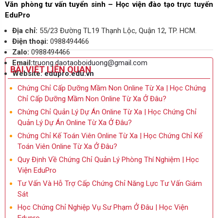
Văn phòng tư vấn tuyển sinh – Học viện đào tạo trực tuyến
EduPro
Địa chỉ:
55/23 Đường TL19 Thạnh Lộc, Quận 12, TP. HCM.
Điện thoại:
0988494466
Zalo:
0988494466
Email:
truong.daotaoboiduong@gmail.com
BÀI VIẾT LIÊN QUAN
Website:
edupro.edu.vn
Chứng Chỉ Cấp Dưỡng Mầm Non Online Từ Xa | Học Chứng
Chỉ Cấp Dưỡng Mầm Non Online Từ Xa Ở Đâu?
Chứng Chỉ Quản Lý Dự Án Online Từ Xa | Học Chứng Chỉ
Quản Lý Dự Án Online Từ Xa Ở Đâu?
Chứng Chỉ Kế Toán Viên Online Từ Xa | Học Chứng Chỉ Kế
Toán Viên Online Từ Xa Ở Đâu?
Quy Định Về Chứng Chỉ Quản Lý Phòng Thí Nghiệm | Học
Viện EduPro
Tư Vấn Và Hỗ Trợ Cấp Chứng Chỉ Năng Lực Tư Vấn Giám
Sát
Học Chứng Chỉ Nghiệp Vụ Sư Phạm Ở Đâu | Học Viện