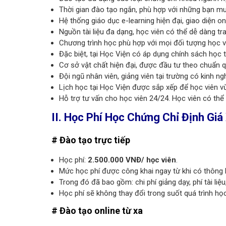
Thời gian đào tạo ngắn, phù hợp với những bạn mu
Hệ thống giáo dục e-learning hiện đại, giao diện o
Nguồn tài liệu đa dạng, học viên có thể dễ dàng tra 
Chương trình học phù hợp với mọi đối tượng học vi
Đặc biệt, tại Học Viện có áp dụng chính sách học t
Cơ sở vật chất hiện đại, được đầu tư theo chuẩn q
Đội ngũ nhân viên, giảng viên tại trường có kinh n
Lịch học tại Học Viện được sắp xếp để học viên vừ
Hỗ trợ tư vấn cho học viên 24/24. Học viên có thể
II. Học Phí Học Chứng Chỉ Định Gi
# Đào tạo trực tiếp
Học phí:
2.500.000 VNĐ/ học viên
.
Mức học phí được công khai ngay từ khi có thông 
Trong đó đã bao gồm: chi phí giảng dạy, phí tài liệ
Học phí sẽ không thay đổi trong suốt quá trình học
# Đào tạo online từ xa