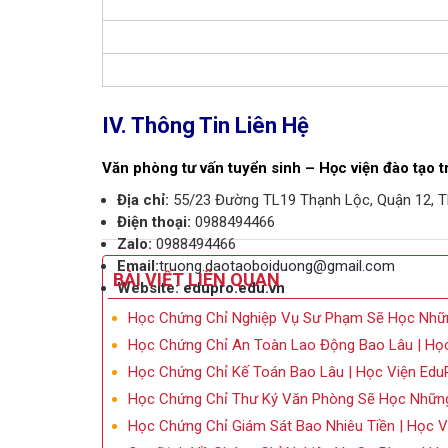
IV. Thông Tin Liên Hệ
Văn phòng tư vấn tuyển sinh – Học viện đào tạo 
Địa chỉ:
55/23 Đường TL19 Thạnh Lộc, Quận 12, T
Điện thoại:
0988494466
Zalo:
0988494466
Email:
truong.daotaoboiduong@gmail.com
BÀI VIẾT LIÊN QUAN
Website:
edupro.edu.vn
Học Chứng Chỉ Nghiệp Vụ Sư Phạm Sẽ Học Nhữn
Học Chứng Chỉ An Toàn Lao Động Bao Lâu | Họ
Học Chứng Chỉ Kế Toán Bao Lâu | Học Viện Edu
Học Chứng Chỉ Thư Ký Văn Phòng Sẽ Học Những 
Học Chứng Chỉ Giám Sát Bao Nhiêu Tiền | Học V