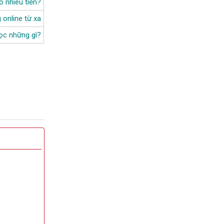
o nhiêu tiền?
 online từ xa
ọc những gì?