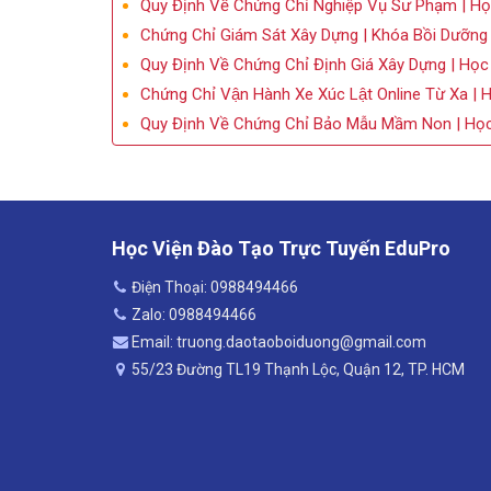
Quy Định Về Chứng Chỉ Nghiệp Vụ Sư Phạm | Họ
Chứng Chỉ Giám Sát Xây Dựng | Khóa Bồi Dưỡng
Quy Định Về Chứng Chỉ Định Giá Xây Dựng | Học
Chứng Chỉ Vận Hành Xe Xúc Lật Online Từ Xa | 
Quy Định Về Chứng Chỉ Bảo Mẫu Mầm Non | Học
Học Viện Đào Tạo Trực Tuyến EduPro
Điện Thoại: 0988494466
Zalo: 0988494466
Email: truong.daotaoboiduong@gmail.com
55/23 Đường TL19 Thạnh Lộc, Quận 12, TP. HCM