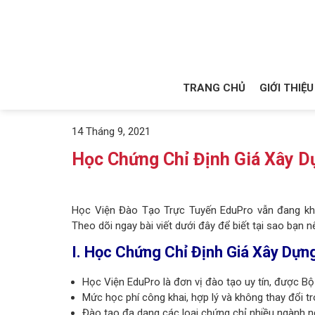
TRANG CHỦ
GIỚI THIỆU
14 Tháng 9, 2021
Học Chứng Chỉ Định Giá Xây D
Học Viện Đào Tạo Trực Tuyến EduPro vẫn đang khô
Theo dõi ngay bài viết dưới đây để biết tại sao bạn 
I. Học Chứng Chỉ Định Giá Xây Dựn
Học Viện EduPro là đơn vị đào tạo uy tín, được B
Mức học phí công khai, hợp lý và không thay đổi tr
Đào tạo đa dạng các loại chứng chỉ nhiều ngành n