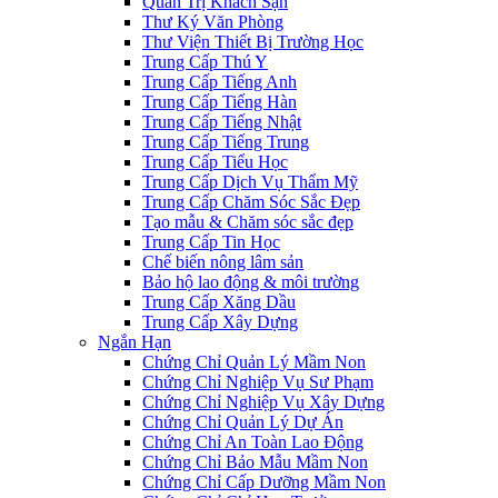
Quản Trị Khách Sạn
Thư Ký Văn Phòng
Thư Viện Thiết Bị Trường Học
Trung Cấp Thú Y
Trung Cấp Tiếng Anh
Trung Cấp Tiếng Hàn
Trung Cấp Tiếng Nhật
Trung Cấp Tiếng Trung
Trung Cấp Tiểu Học
Trung Cấp Dịch Vụ Thẩm Mỹ
Trung Cấp Chăm Sóc Sắc Đẹp
Tạo mẫu & Chăm sóc sắc đẹp
Trung Cấp Tin Học
Chế biến nông lâm sản
Bảo hộ lao động & môi trường
Trung Cấp Xăng Dầu
Trung Cấp Xây Dựng
Ngắn Hạn
Chứng Chỉ Quản Lý Mầm Non
Chứng Chỉ Nghiệp Vụ Sư Phạm
Chứng Chỉ Nghiệp Vụ Xây Dựng
Chứng Chỉ Quản Lý Dự Án
Chứng Chỉ An Toàn Lao Động
Chứng Chỉ Bảo Mẫu Mầm Non
Chứng Chỉ Cấp Dưỡng Mầm Non