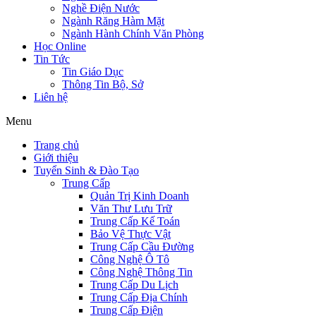
Nghề Điện Nước
Ngành Răng Hàm Mặt
Ngành Hành Chính Văn Phòng
Học Online
Tin Tức
Tin Giáo Dục
Thông Tin Bộ, Sở
Liên hệ
Menu
Trang chủ
Giới thiệu
Tuyển Sinh & Đào Tạo
Trung Cấp
Quản Trị Kinh Doanh
Văn Thư Lưu Trữ
Trung Cấp Kế Toán
Bảo Vệ Thực Vật
Trung Cấp Cầu Đường
Công Nghệ Ô Tô
Công Nghệ Thông Tin
Trung Cấp Du Lịch
Trung Cấp Địa Chính
Trung Cấp Điện