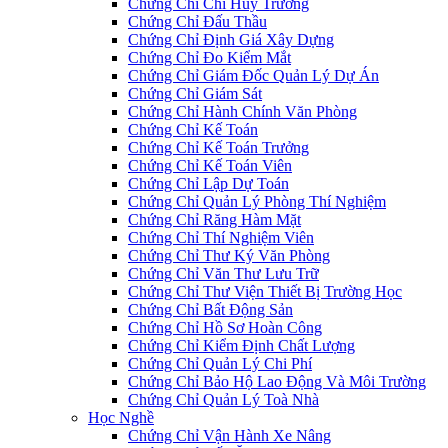
Chứng Chỉ Chỉ Huy Trưởng
Chứng Chỉ Đấu Thầu
Chứng Chỉ Định Giá Xây Dựng
Chứng Chỉ Đo Kiểm Mắt
Chứng Chỉ Giám Đốc Quản Lý Dự Án
Chứng Chỉ Giám Sát
Chứng Chỉ Hành Chính Văn Phòng
Chứng Chỉ Kế Toán
Chứng Chỉ Kế Toán Trưởng
Chứng Chỉ Kế Toán Viên
Chứng Chỉ Lập Dự Toán
Chứng Chỉ Quản Lý Phòng Thí Nghiệm
Chứng Chỉ Răng Hàm Mặt
Chứng Chỉ Thí Nghiệm Viên
Chứng Chỉ Thư Ký Văn Phòng
Chứng Chỉ Văn Thư Lưu Trữ
Chứng Chỉ Thư Viện Thiết Bị Trường Học
Chứng Chỉ Bất Động Sản
Chứng Chỉ Hồ Sơ Hoàn Công
Chứng Chỉ Kiểm Định Chất Lượng
Chứng Chỉ Quản Lý Chi Phí
Chứng Chỉ Bảo Hộ Lao Động Và Môi Trường
Chứng Chỉ Quản Lý Toà Nhà
Học Nghề
Chứng Chỉ Vận Hành Xe Nâng