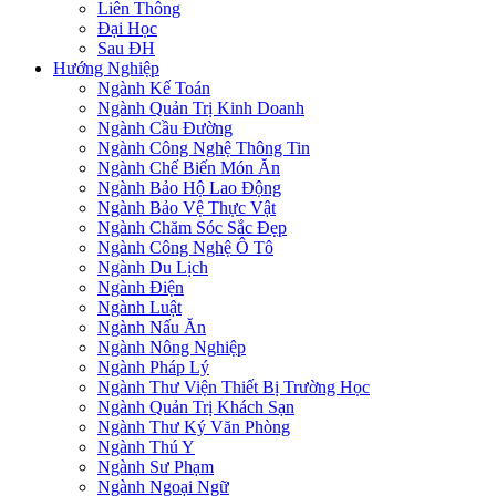
Liên Thông
Đại Học
Sau ĐH
Hướng Nghiệp
Ngành Kế Toán
Ngành Quản Trị Kinh Doanh
Ngành Cầu Đường
Ngành Công Nghệ Thông Tin
Ngành Chế Biến Món Ăn
Ngành Bảo Hộ Lao Động
Ngành Bảo Vệ Thực Vật
Ngành Chăm Sóc Sắc Đẹp
Ngành Công Nghệ Ô Tô
Ngành Du Lịch
Ngành Điện
Ngành Luật
Ngành Nấu Ăn
Ngành Nông Nghiệp
Ngành Pháp Lý
Ngành Thư Viện Thiết Bị Trường Học
Ngành Quản Trị Khách Sạn
Ngành Thư Ký Văn Phòng
Ngành Thú Y
Ngành Sư Phạm
Ngành Ngoại Ngữ