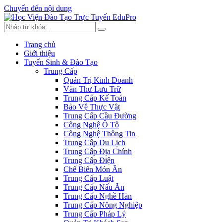
Chuyển đến nội dung
Trang chủ
Giới thiệu
Tuyển Sinh & Đào Tạo
Trung Cấp
Quản Trị Kinh Doanh
Văn Thư Lưu Trữ
Trung Cấp Kế Toán
Bảo Vệ Thực Vật
Trung Cấp Cầu Đường
Công Nghệ Ô Tô
Công Nghệ Thông Tin
Trung Cấp Du Lịch
Trung Cấp Địa Chính
Trung Cấp Điện
Chế Biến Món Ăn
Trung Cấp Luật
Trung Cấp Nấu Ăn
Trung Cấp Nghề Hàn
Trung Cấp Nông Nghiệp
Trung Cấp Pháp Lý