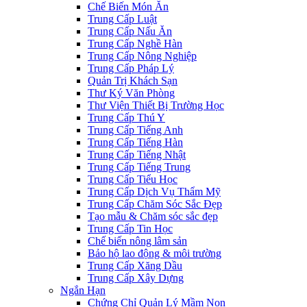
Chế Biến Món Ăn
Trung Cấp Luật
Trung Cấp Nấu Ăn
Trung Cấp Nghề Hàn
Trung Cấp Nông Nghiệp
Trung Cấp Pháp Lý
Quản Trị Khách Sạn
Thư Ký Văn Phòng
Thư Viện Thiết Bị Trường Học
Trung Cấp Thú Y
Trung Cấp Tiếng Anh
Trung Cấp Tiếng Hàn
Trung Cấp Tiếng Nhật
Trung Cấp Tiếng Trung
Trung Cấp Tiểu Học
Trung Cấp Dịch Vụ Thẩm Mỹ
Trung Cấp Chăm Sóc Sắc Đẹp
Tạo mẫu & Chăm sóc sắc đẹp
Trung Cấp Tin Học
Chế biến nông lâm sản
Bảo hộ lao động & môi trường
Trung Cấp Xăng Dầu
Trung Cấp Xây Dựng
Ngắn Hạn
Chứng Chỉ Quản Lý Mầm Non