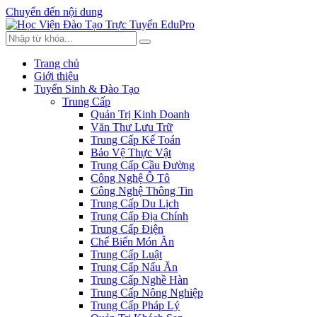
Chuyển đến nội dung
Trang chủ
Giới thiệu
Tuyển Sinh & Đào Tạo
Trung Cấp
Quản Trị Kinh Doanh
Văn Thư Lưu Trữ
Trung Cấp Kế Toán
Bảo Vệ Thực Vật
Trung Cấp Cầu Đường
Công Nghệ Ô Tô
Công Nghệ Thông Tin
Trung Cấp Du Lịch
Trung Cấp Địa Chính
Trung Cấp Điện
Chế Biến Món Ăn
Trung Cấp Luật
Trung Cấp Nấu Ăn
Trung Cấp Nghề Hàn
Trung Cấp Nông Nghiệp
Trung Cấp Pháp Lý