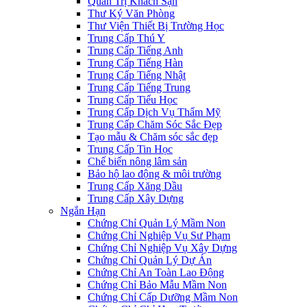
Quản Trị Khách Sạn
Thư Ký Văn Phòng
Thư Viện Thiết Bị Trường Học
Trung Cấp Thú Y
Trung Cấp Tiếng Anh
Trung Cấp Tiếng Hàn
Trung Cấp Tiếng Nhật
Trung Cấp Tiếng Trung
Trung Cấp Tiểu Học
Trung Cấp Dịch Vụ Thẩm Mỹ
Trung Cấp Chăm Sóc Sắc Đẹp
Tạo mẫu & Chăm sóc sắc đẹp
Trung Cấp Tin Học
Chế biến nông lâm sản
Bảo hộ lao động & môi trường
Trung Cấp Xăng Dầu
Trung Cấp Xây Dựng
Ngắn Hạn
Chứng Chỉ Quản Lý Mầm Non
Chứng Chỉ Nghiệp Vụ Sư Phạm
Chứng Chỉ Nghiệp Vụ Xây Dựng
Chứng Chỉ Quản Lý Dự Án
Chứng Chỉ An Toàn Lao Động
Chứng Chỉ Bảo Mẫu Mầm Non
Chứng Chỉ Cấp Dưỡng Mầm Non