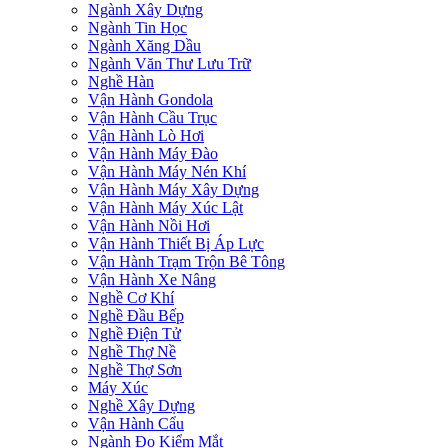
Ngành Xây Dựng
Ngành Tin Học
Ngành Xăng Dầu
Ngành Văn Thư Lưu Trữ
Nghề Hàn
Vận Hành Gondola
Vận Hành Cầu Trục
Vận Hành Lò Hơi
Vận Hành Máy Đào
Vận Hành Máy Nén Khí
Vận Hành Máy Xây Dựng
Vận Hành Máy Xúc Lật
Vận Hành Nồi Hơi
Vận Hành Thiết Bị Áp Lực
Vận Hành Trạm Trộn Bê Tông
Vận Hành Xe Nâng
Nghề Cơ Khí
Nghề Đầu Bếp
Nghề Điện Tử
Nghề Thợ Nề
Nghề Thợ Sơn
Máy Xúc
Nghề Xây Dựng
Vận Hành Cẩu
Ngành Đo Kiểm Mắt