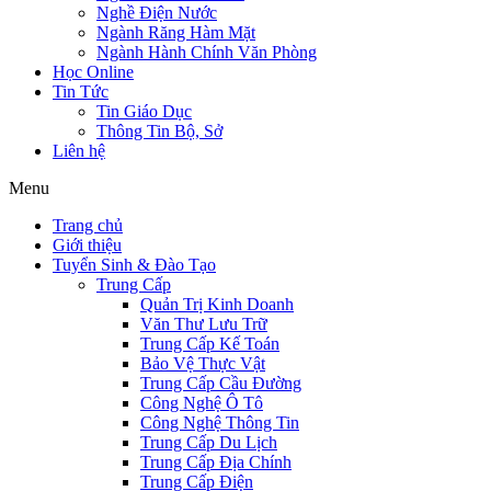
Nghề Điện Nước
Ngành Răng Hàm Mặt
Ngành Hành Chính Văn Phòng
Học Online
Tin Tức
Tin Giáo Dục
Thông Tin Bộ, Sở
Liên hệ
Menu
Trang chủ
Giới thiệu
Tuyển Sinh & Đào Tạo
Trung Cấp
Quản Trị Kinh Doanh
Văn Thư Lưu Trữ
Trung Cấp Kế Toán
Bảo Vệ Thực Vật
Trung Cấp Cầu Đường
Công Nghệ Ô Tô
Công Nghệ Thông Tin
Trung Cấp Du Lịch
Trung Cấp Địa Chính
Trung Cấp Điện