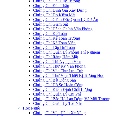
Chứng Chỉ Chỉ Huy Trưởng
Chứng Chỉ Đấu Thầu
Chứng Chỉ Định Giá Xây Dựng
Chứng Chỉ Đo Kiểm Mắt
Chứng Chỉ Giám Đốc Quản Lý Dự Án
Chứng Chỉ Giám Sát
Chứng Chỉ Hành Chính Văn Phòng
Chứng Chỉ Kế Toán
Chứng Chỉ Kế Toán Trưởng
Chứng Chỉ Kế Toán Viên
Chứng Chỉ Lập Dự Toán
Chứng Chỉ Quản Lý Phòng Thí Nghiệm
Chứng Chỉ Răng Hàm Mặt
Chứng Chỉ Thí Nghiệm Viên
Chứng Chỉ Thư Ký Văn Phòng
Chứng Chỉ Văn Thư Lưu Trữ
Chứng Chỉ Thư Viện Thiết Bị Trường Học
Chứng Chỉ Bất Động Sản
Chứng Chỉ Hồ Sơ Hoàn Công
Chứng Chỉ Kiểm Định Chất Lượng
Chứng Chỉ Quản Lý Chi Phí
Chứng Chỉ Bảo Hộ Lao Động Và Môi Trường
Chứng Chỉ Quản Lý Toà Nhà
Học Nghề
Chứng Chỉ Vận Hành Xe Nâng