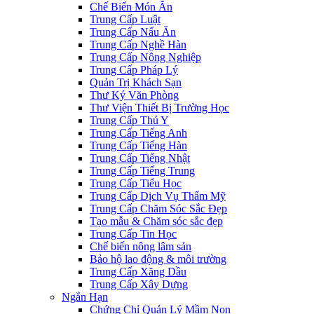
Chế Biến Món Ăn
Trung Cấp Luật
Trung Cấp Nấu Ăn
Trung Cấp Nghề Hàn
Trung Cấp Nông Nghiệp
Trung Cấp Pháp Lý
Quản Trị Khách Sạn
Thư Ký Văn Phòng
Thư Viện Thiết Bị Trường Học
Trung Cấp Thú Y
Trung Cấp Tiếng Anh
Trung Cấp Tiếng Hàn
Trung Cấp Tiếng Nhật
Trung Cấp Tiếng Trung
Trung Cấp Tiểu Học
Trung Cấp Dịch Vụ Thẩm Mỹ
Trung Cấp Chăm Sóc Sắc Đẹp
Tạo mẫu & Chăm sóc sắc đẹp
Trung Cấp Tin Học
Chế biến nông lâm sản
Bảo hộ lao động & môi trường
Trung Cấp Xăng Dầu
Trung Cấp Xây Dựng
Ngắn Hạn
Chứng Chỉ Quản Lý Mầm Non