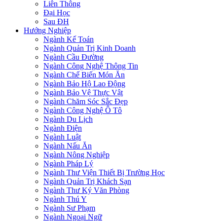
Liên Thông
Đại Học
Sau ĐH
Hướng Nghiệp
Ngành Kế Toán
Ngành Quản Trị Kinh Doanh
Ngành Cầu Đường
Ngành Công Nghệ Thông Tin
Ngành Chế Biến Món Ăn
Ngành Bảo Hộ Lao Động
Ngành Bảo Vệ Thực Vật
Ngành Chăm Sóc Sắc Đẹp
Ngành Công Nghệ Ô Tô
Ngành Du Lịch
Ngành Điện
Ngành Luật
Ngành Nấu Ăn
Ngành Nông Nghiệp
Ngành Pháp Lý
Ngành Thư Viện Thiết Bị Trường Học
Ngành Quản Trị Khách Sạn
Ngành Thư Ký Văn Phòng
Ngành Thú Y
Ngành Sư Phạm
Ngành Ngoại Ngữ