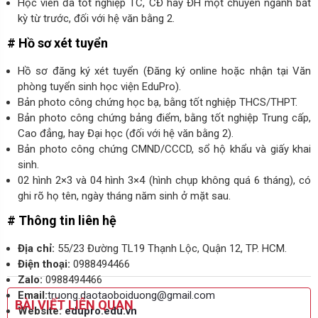
Học viên đã tốt nghiệp TC, CĐ hay ĐH một chuyên ngành bất
kỳ từ trước, đối với hệ văn bằng 2.
# Hồ sơ xét tuyển
Hồ sơ đăng ký xét tuyển
(Đăng ký online hoặc nhận tại Văn
phòng tuyển sinh học viện EduPro).
Bản photo công chứng học bạ, bằng tốt nghiệp THCS/THPT.
Bản photo công chứng bảng điểm, bằng tốt nghiệp Trung cấp,
Cao đẳng, hay Đại học (đối với hệ văn bằng 2).
Bản photo công chứng CMND/CCCD, sổ hộ khẩu và giấy khai
sinh.
02 hình 2×3 và 04 hình 3×4 (hình chụp không quá 6 tháng), có
ghi rõ họ tên, ngày tháng năm sinh ở mặt sau.
# Thông tin liên hệ
Địa chỉ:
55/23 Đường TL19 Thạnh Lộc, Quận 12, TP. HCM.
Điện thoại:
0988494466
Zalo:
0988494466
Email:
truong.daotaoboiduong@gmail.com
BÀI VIẾT LIÊN QUAN
Website:
edupro.edu.vn