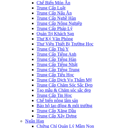
Chế Biến Món Ăn
Trung Cấp Luật
Trung Cấp Nấu Ăn
Trung Cấp Nghề Hàn
Trung Cấp Nông Nghiệp
Trung Cấp Pháp Lý
Quản Trị Khách Sạn
Thư Ký Văn Phòng
Thư Viện Thiết Bị Trường Học
Trung Cấp Thú Y
Trung Cấp Tiếng Anh
Trung Cấp Tiếng Hàn
Trung Cấp Tiếng Nhật
Trung Cấp Tiếng Trung
Trung Cấp Tiểu Học
Trung Cấp Dịch Vụ Thẩm Mỹ
Trung Cấp Chăm Sóc Sắc Đẹp
Tạo mẫu & Chăm sóc sắc đẹp
Trung Cấp Tin Học
Chế biến nông lâm sản
Bảo hộ lao động & môi trường
Trung Cấp Xăng Dầu
Trung Cấp Xây Dựng
Ngắn Hạn
Chứng Chỉ Quản Lý Mầm Non