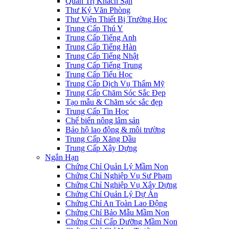
Quản Trị Khách Sạn
Thư Ký Văn Phòng
Thư Viện Thiết Bị Trường Học
Trung Cấp Thú Y
Trung Cấp Tiếng Anh
Trung Cấp Tiếng Hàn
Trung Cấp Tiếng Nhật
Trung Cấp Tiếng Trung
Trung Cấp Tiểu Học
Trung Cấp Dịch Vụ Thẩm Mỹ
Trung Cấp Chăm Sóc Sắc Đẹp
Tạo mẫu & Chăm sóc sắc đẹp
Trung Cấp Tin Học
Chế biến nông lâm sản
Bảo hộ lao động & môi trường
Trung Cấp Xăng Dầu
Trung Cấp Xây Dựng
Ngắn Hạn
Chứng Chỉ Quản Lý Mầm Non
Chứng Chỉ Nghiệp Vụ Sư Phạm
Chứng Chỉ Nghiệp Vụ Xây Dựng
Chứng Chỉ Quản Lý Dự Án
Chứng Chỉ An Toàn Lao Động
Chứng Chỉ Bảo Mẫu Mầm Non
Chứng Chỉ Cấp Dưỡng Mầm Non