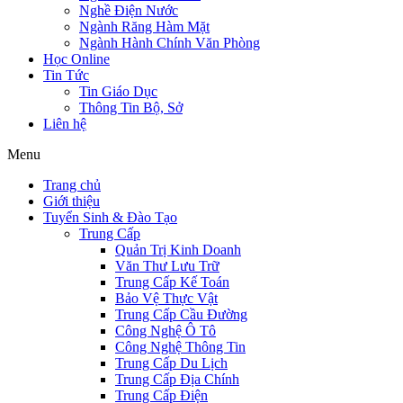
Nghề Điện Nước
Ngành Răng Hàm Mặt
Ngành Hành Chính Văn Phòng
Học Online
Tin Tức
Tin Giáo Dục
Thông Tin Bộ, Sở
Liên hệ
Menu
Trang chủ
Giới thiệu
Tuyển Sinh & Đào Tạo
Trung Cấp
Quản Trị Kinh Doanh
Văn Thư Lưu Trữ
Trung Cấp Kế Toán
Bảo Vệ Thực Vật
Trung Cấp Cầu Đường
Công Nghệ Ô Tô
Công Nghệ Thông Tin
Trung Cấp Du Lịch
Trung Cấp Địa Chính
Trung Cấp Điện