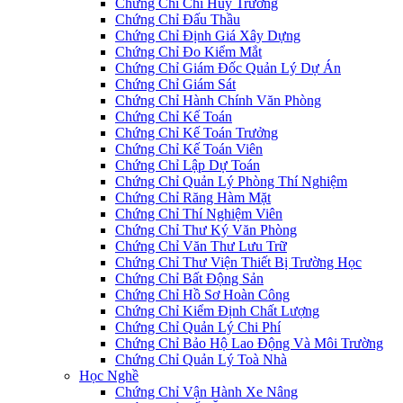
Chứng Chỉ Chỉ Huy Trưởng
Chứng Chỉ Đấu Thầu
Chứng Chỉ Định Giá Xây Dựng
Chứng Chỉ Đo Kiểm Mắt
Chứng Chỉ Giám Đốc Quản Lý Dự Án
Chứng Chỉ Giám Sát
Chứng Chỉ Hành Chính Văn Phòng
Chứng Chỉ Kế Toán
Chứng Chỉ Kế Toán Trưởng
Chứng Chỉ Kế Toán Viên
Chứng Chỉ Lập Dự Toán
Chứng Chỉ Quản Lý Phòng Thí Nghiệm
Chứng Chỉ Răng Hàm Mặt
Chứng Chỉ Thí Nghiệm Viên
Chứng Chỉ Thư Ký Văn Phòng
Chứng Chỉ Văn Thư Lưu Trữ
Chứng Chỉ Thư Viện Thiết Bị Trường Học
Chứng Chỉ Bất Động Sản
Chứng Chỉ Hồ Sơ Hoàn Công
Chứng Chỉ Kiểm Định Chất Lượng
Chứng Chỉ Quản Lý Chi Phí
Chứng Chỉ Bảo Hộ Lao Động Và Môi Trường
Chứng Chỉ Quản Lý Toà Nhà
Học Nghề
Chứng Chỉ Vận Hành Xe Nâng