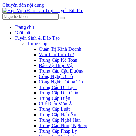
Chuyển đến nội dung
Trang chủ
Giới thiệu
Tuyển Sinh & Đào Tạo
Trung Cấp
Quản Trị Kinh Doanh
Văn Thư Lưu Trữ
Trung Cấp Kế Toán
Bảo Vệ Thực Vật
Trung Cấp Cầu Đường
Công Nghệ Ô Tô
Công Nghệ Thông Tin
Trung Cấp Du Lịch
Trung Cấp Địa Chính
Trung Cấp Điện
Chế Biến Món Ăn
Trung Cấp Luật
Trung Cấp Nấu Ăn
Trung Cấp Nghề Hàn
Trung Cấp Nông Nghiệp
Trung Cấp Pháp Lý