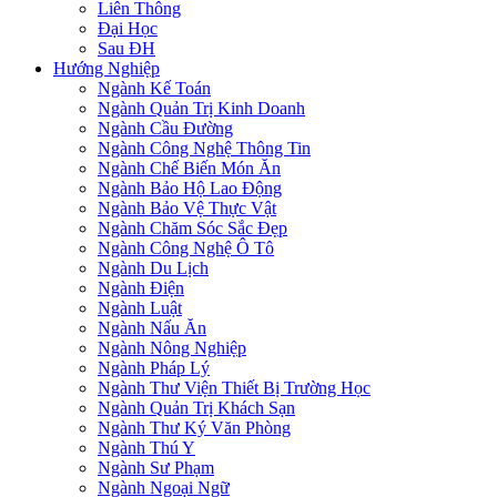
Liên Thông
Đại Học
Sau ĐH
Hướng Nghiệp
Ngành Kế Toán
Ngành Quản Trị Kinh Doanh
Ngành Cầu Đường
Ngành Công Nghệ Thông Tin
Ngành Chế Biến Món Ăn
Ngành Bảo Hộ Lao Động
Ngành Bảo Vệ Thực Vật
Ngành Chăm Sóc Sắc Đẹp
Ngành Công Nghệ Ô Tô
Ngành Du Lịch
Ngành Điện
Ngành Luật
Ngành Nấu Ăn
Ngành Nông Nghiệp
Ngành Pháp Lý
Ngành Thư Viện Thiết Bị Trường Học
Ngành Quản Trị Khách Sạn
Ngành Thư Ký Văn Phòng
Ngành Thú Y
Ngành Sư Phạm
Ngành Ngoại Ngữ