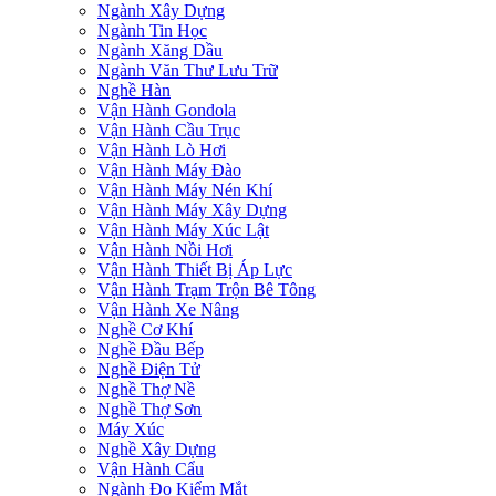
Ngành Xây Dựng
Ngành Tin Học
Ngành Xăng Dầu
Ngành Văn Thư Lưu Trữ
Nghề Hàn
Vận Hành Gondola
Vận Hành Cầu Trục
Vận Hành Lò Hơi
Vận Hành Máy Đào
Vận Hành Máy Nén Khí
Vận Hành Máy Xây Dựng
Vận Hành Máy Xúc Lật
Vận Hành Nồi Hơi
Vận Hành Thiết Bị Áp Lực
Vận Hành Trạm Trộn Bê Tông
Vận Hành Xe Nâng
Nghề Cơ Khí
Nghề Đầu Bếp
Nghề Điện Tử
Nghề Thợ Nề
Nghề Thợ Sơn
Máy Xúc
Nghề Xây Dựng
Vận Hành Cẩu
Ngành Đo Kiểm Mắt