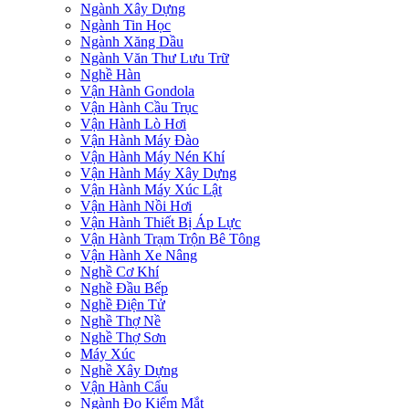
Ngành Xây Dựng
Ngành Tin Học
Ngành Xăng Dầu
Ngành Văn Thư Lưu Trữ
Nghề Hàn
Vận Hành Gondola
Vận Hành Cầu Trục
Vận Hành Lò Hơi
Vận Hành Máy Đào
Vận Hành Máy Nén Khí
Vận Hành Máy Xây Dựng
Vận Hành Máy Xúc Lật
Vận Hành Nồi Hơi
Vận Hành Thiết Bị Áp Lực
Vận Hành Trạm Trộn Bê Tông
Vận Hành Xe Nâng
Nghề Cơ Khí
Nghề Đầu Bếp
Nghề Điện Tử
Nghề Thợ Nề
Nghề Thợ Sơn
Máy Xúc
Nghề Xây Dựng
Vận Hành Cẩu
Ngành Đo Kiểm Mắt