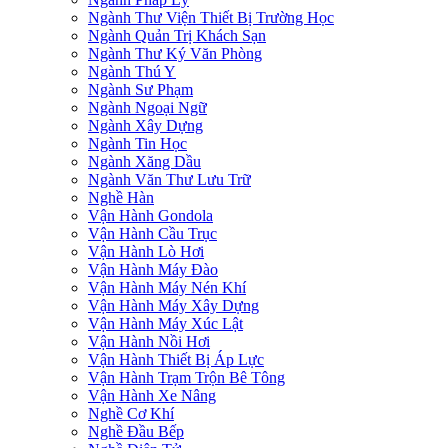
Ngành Thư Viện Thiết Bị Trường Học
Ngành Quản Trị Khách Sạn
Ngành Thư Ký Văn Phòng
Ngành Thú Y
Ngành Sư Phạm
Ngành Ngoại Ngữ
Ngành Xây Dựng
Ngành Tin Học
Ngành Xăng Dầu
Ngành Văn Thư Lưu Trữ
Nghề Hàn
Vận Hành Gondola
Vận Hành Cầu Trục
Vận Hành Lò Hơi
Vận Hành Máy Đào
Vận Hành Máy Nén Khí
Vận Hành Máy Xây Dựng
Vận Hành Máy Xúc Lật
Vận Hành Nồi Hơi
Vận Hành Thiết Bị Áp Lực
Vận Hành Trạm Trộn Bê Tông
Vận Hành Xe Nâng
Nghề Cơ Khí
Nghề Đầu Bếp