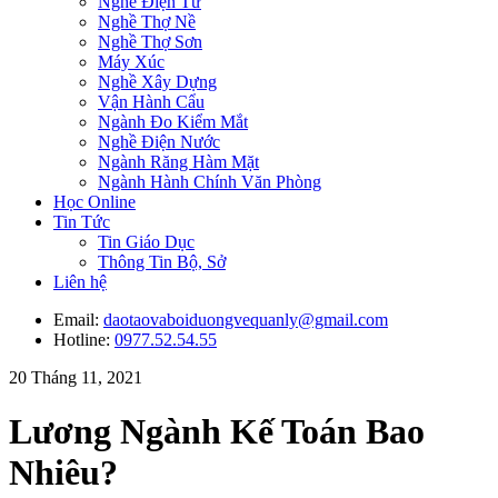
Nghề Điện Tử
Nghề Thợ Nề
Nghề Thợ Sơn
Máy Xúc
Nghề Xây Dựng
Vận Hành Cẩu
Ngành Đo Kiểm Mắt
Nghề Điện Nước
Ngành Răng Hàm Mặt
Ngành Hành Chính Văn Phòng
Học Online
Tin Tức
Tin Giáo Dục
Thông Tin Bộ, Sở
Liên hệ
Email:
daotaovaboiduongvequanly@gmail.com
Hotline:
0977.52.54.55
20 Tháng 11, 2021
Lương Ngành Kế Toán Bao
Nhiêu?