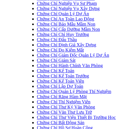
Chứng Chỉ Nghiệp Vụ Sư Phạm
Chứng Chỉ Nghiệp Vụ Xây Dựng
Chứng Chỉ Quản Lý Dự Án
Chứng Chỉ An Toàn Lao Động
Chứng Chỉ Bảo Mẫu Mầm Non
Chứng Chỉ Cấp Dưỡng Mầm Non
Chứng Chỉ Chỉ Huy Trưởng
Chứng Chỉ Đấu Thầu
Chứng Chỉ Định Giá Xây Dựng
Chứng Chỉ Đo Kiểm Mắt
Chứng Chỉ Giám Đốc Quản Lý Dự Án
Chứng Chỉ Giám Sát
Chứng Chỉ Hành Chính Văn Phòng
Chứng Chỉ Kế Toán
Chứng Chỉ Kế Toán Trưởng
Chứng Chỉ Kế Toán Viên
Chứng Chỉ Lập Dự Toán
Chứng Chỉ Quản Lý Phòng Thí Nghiệm
Chứng Chỉ Răng Hàm Mặt
Chứng Chỉ Thí Nghiệm Viên
Chứng Chỉ Thư Ký Văn Phòng
Chứng Chỉ Văn Thư Lưu Trữ
Chứng Chỉ Thư Viện Thiết Bị Trường Học
Chứng Chỉ Bất Động Sản
Chứng Chỉ Hồ Sơ Hoàn Công