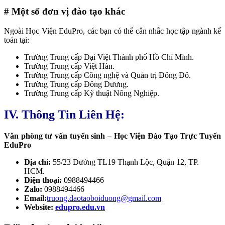
# Một số đơn vị đào tạo khác
Ngoài Học Viện EduPro, các bạn có thể cân nhắc học tập ngành kế
toán tại:
Trường Trung cấp Đại Việt Thành phố Hồ Chí Minh.
Trường Trung cấp Việt Hàn.
Trường Trung cấp Công nghệ và Quản trị Đông Đô.
Trường Trung cấp Đông Dương.
Trường Trung cấp Kỹ thuật Nông Nghiệp.
IV. Thông Tin Liên Hệ:
Văn phòng tư vấn tuyển sinh – Học Viện Đào Tạo Trực Tuyến
EduPro
Địa chỉ:
55/23 Đường TL19 Thạnh Lộc, Quận 12, TP.
HCM.
Điện thoại:
0988494466
Zalo:
0988494466
Email:
truong.daotaoboiduong@gmail.com
Website:
edupro.edu.vn