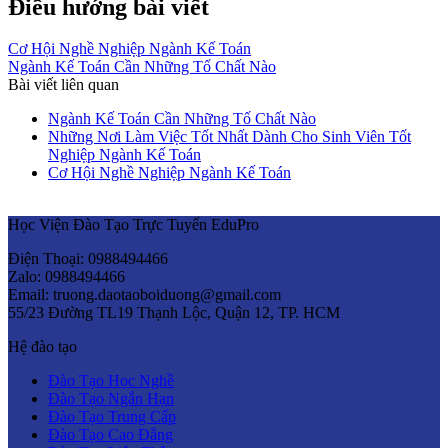
Điều hướng bài viết
Cơ Hội Nghề Nghiệp Ngành Kế Toán
Ngành Kế Toán Cần Những Tố Chất Nào
Bài viết liên quan
Ngành Kế Toán Cần Những Tố Chất Nào
Những Nơi Làm Việc Tốt Nhất Dành Cho Sinh Viên Tốt
Nghiệp Ngành Kế Toán
Cơ Hội Nghề Nghiệp Ngành Kế Toán
Học Viện Đào Tạo Trực Tuyến EduPro
Điện Thoại: 0988494466
Zalo: 0988494466
Email: truong.daotaoboiduong@gmail.com
55/23 Đường TL19 Thạnh Lộc, Quận 12, TP. HCM
Hệ đào tạo
Đào Tạo Học Nghề
Đào Tạo Ngắn Hạn
Đào Tạo Trung Cấp
Đào Tạo Cao Đẳng