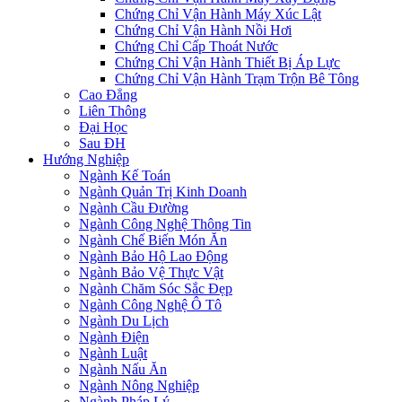
Chứng Chỉ Vận Hành Máy Xúc Lật
Chứng Chỉ Vận Hành Nồi Hơi
Chứng Chỉ Cấp Thoát Nước
Chứng Chỉ Vận Hành Thiết Bị Áp Lực
Chứng Chỉ Vận Hành Trạm Trộn Bê Tông
Cao Đẳng
Liên Thông
Đại Học
Sau ĐH
Hướng Nghiệp
Ngành Kế Toán
Ngành Quản Trị Kinh Doanh
Ngành Cầu Đường
Ngành Công Nghệ Thông Tin
Ngành Chế Biến Món Ăn
Ngành Bảo Hộ Lao Động
Ngành Bảo Vệ Thực Vật
Ngành Chăm Sóc Sắc Đẹp
Ngành Công Nghệ Ô Tô
Ngành Du Lịch
Ngành Điện
Ngành Luật
Ngành Nấu Ăn
Ngành Nông Nghiệp
Ngành Pháp Lý