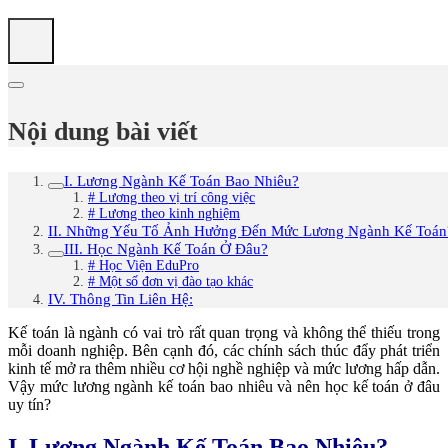
Nội dung bài viết
I. Lương Ngành Kế Toán Bao Nhiêu?
# Lương theo vị trí công việc
# Lương theo kinh nghiệm
II. Những Yếu Tố Ảnh Hưởng Đến Mức Lương Ngành Kế Toán
III. Học Ngành Kế Toán Ở Đâu?
# Học Viện EduPro
# Một số đơn vị đào tạo khác
IV. Thông Tin Liên Hệ:
Kế toán là ngành có vai trò rất quan trọng và không thể thiếu trong
mỗi doanh nghiệp. Bên cạnh đó, các chính sách thúc đẩy phát triển
kinh tế mở ra thêm nhiều cơ hội nghề nghiệp và mức lương hấp dẫn.
Vậy mức lương ngành kế toán bao nhiêu và nên học kế toán ở đâu
uy tín?
I. Lương Ngành Kế Toán Bao Nhiêu?