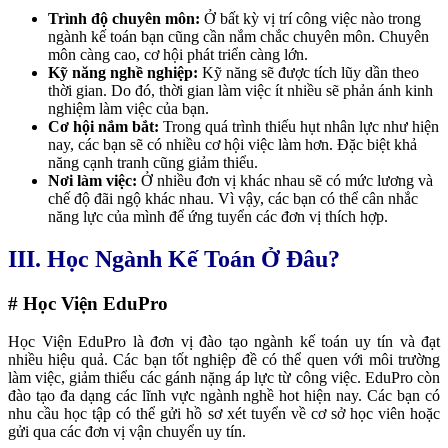
Trình độ chuyên môn:
Ở bất kỳ vị trí công việc nào trong
ngành kế toán bạn cũng cần nắm chắc chuyên môn. Chuyên
môn càng cao, cơ hội phát triển càng lớn.
Kỹ năng nghề nghiệp:
Kỹ năng sẽ được tích lũy dần theo
thời gian. Do đó, thời gian làm việc ít nhiều sẽ phản ánh kinh
nghiệm làm việc của bạn.
Cơ hội nắm bắt:
Trong quá trình thiếu hụt nhân lực như hiện
nay, các bạn sẽ có nhiều cơ hội việc làm hơn. Đặc biệt khả
năng cạnh tranh cũng giảm thiểu.
Nơi làm việc:
Ở nhiều đơn vị khác nhau sẽ có mức lương và
chế độ đãi ngộ khác nhau. Vì vậy, các bạn có thể cân nhắc
năng lực của mình để ứng tuyển các đơn vị thích hợp.
III. Học Ngành Kế Toán Ở Đâu?
# Học Viện EduPro
Học Viện EduPro là đơn vị đào tạo ngành kế toán uy tín và đạt
nhiều hiệu quả. Các bạn tốt nghiệp đề có thể quen với môi trường
làm việc, giảm thiểu các gánh nặng áp lực từ công việc. EduPro còn
đào tạo đa dạng các lĩnh vực ngành nghề hot hiện nay. Các bạn có
nhu cầu học tập có thể gửi hồ sơ xét tuyển về cơ sở học viên hoặc
gửi qua các đơn vị vận chuyển uy tín.