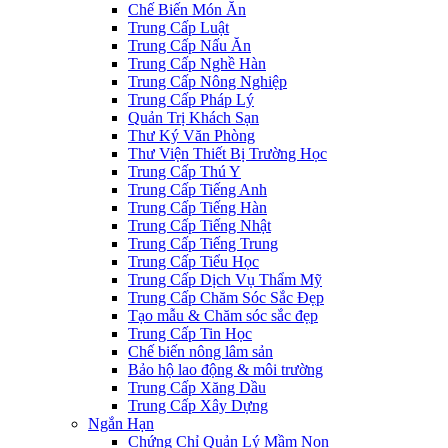
Chế Biến Món Ăn
Trung Cấp Luật
Trung Cấp Nấu Ăn
Trung Cấp Nghề Hàn
Trung Cấp Nông Nghiệp
Trung Cấp Pháp Lý
Quản Trị Khách Sạn
Thư Ký Văn Phòng
Thư Viện Thiết Bị Trường Học
Trung Cấp Thú Y
Trung Cấp Tiếng Anh
Trung Cấp Tiếng Hàn
Trung Cấp Tiếng Nhật
Trung Cấp Tiếng Trung
Trung Cấp Tiểu Học
Trung Cấp Dịch Vụ Thẩm Mỹ
Trung Cấp Chăm Sóc Sắc Đẹp
Tạo mẫu & Chăm sóc sắc đẹp
Trung Cấp Tin Học
Chế biến nông lâm sản
Bảo hộ lao động & môi trường
Trung Cấp Xăng Dầu
Trung Cấp Xây Dựng
Ngắn Hạn
Chứng Chỉ Quản Lý Mầm Non