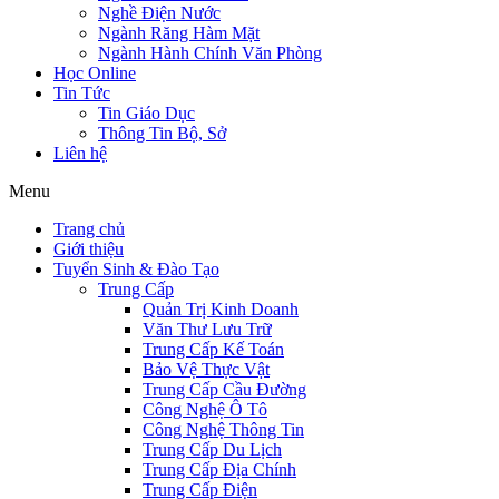
Nghề Điện Nước
Ngành Răng Hàm Mặt
Ngành Hành Chính Văn Phòng
Học Online
Tin Tức
Tin Giáo Dục
Thông Tin Bộ, Sở
Liên hệ
Menu
Trang chủ
Giới thiệu
Tuyển Sinh & Đào Tạo
Trung Cấp
Quản Trị Kinh Doanh
Văn Thư Lưu Trữ
Trung Cấp Kế Toán
Bảo Vệ Thực Vật
Trung Cấp Cầu Đường
Công Nghệ Ô Tô
Công Nghệ Thông Tin
Trung Cấp Du Lịch
Trung Cấp Địa Chính
Trung Cấp Điện