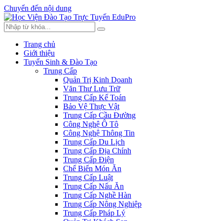
Chuyển đến nội dung
Trang chủ
Giới thiệu
Tuyển Sinh & Đào Tạo
Trung Cấp
Quản Trị Kinh Doanh
Văn Thư Lưu Trữ
Trung Cấp Kế Toán
Bảo Vệ Thực Vật
Trung Cấp Cầu Đường
Công Nghệ Ô Tô
Công Nghệ Thông Tin
Trung Cấp Du Lịch
Trung Cấp Địa Chính
Trung Cấp Điện
Chế Biến Món Ăn
Trung Cấp Luật
Trung Cấp Nấu Ăn
Trung Cấp Nghề Hàn
Trung Cấp Nông Nghiệp
Trung Cấp Pháp Lý