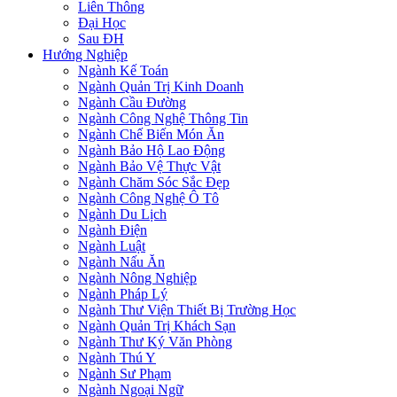
Liên Thông
Đại Học
Sau ĐH
Hướng Nghiệp
Ngành Kế Toán
Ngành Quản Trị Kinh Doanh
Ngành Cầu Đường
Ngành Công Nghệ Thông Tin
Ngành Chế Biến Món Ăn
Ngành Bảo Hộ Lao Động
Ngành Bảo Vệ Thực Vật
Ngành Chăm Sóc Sắc Đẹp
Ngành Công Nghệ Ô Tô
Ngành Du Lịch
Ngành Điện
Ngành Luật
Ngành Nấu Ăn
Ngành Nông Nghiệp
Ngành Pháp Lý
Ngành Thư Viện Thiết Bị Trường Học
Ngành Quản Trị Khách Sạn
Ngành Thư Ký Văn Phòng
Ngành Thú Y
Ngành Sư Phạm
Ngành Ngoại Ngữ