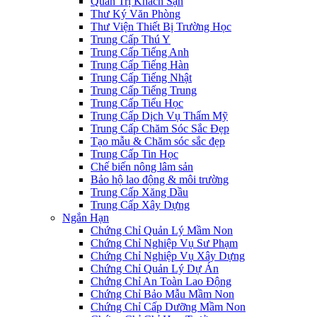
Quản Trị Khách Sạn
Thư Ký Văn Phòng
Thư Viện Thiết Bị Trường Học
Trung Cấp Thú Y
Trung Cấp Tiếng Anh
Trung Cấp Tiếng Hàn
Trung Cấp Tiếng Nhật
Trung Cấp Tiếng Trung
Trung Cấp Tiểu Học
Trung Cấp Dịch Vụ Thẩm Mỹ
Trung Cấp Chăm Sóc Sắc Đẹp
Tạo mẫu & Chăm sóc sắc đẹp
Trung Cấp Tin Học
Chế biến nông lâm sản
Bảo hộ lao động & môi trường
Trung Cấp Xăng Dầu
Trung Cấp Xây Dựng
Ngắn Hạn
Chứng Chỉ Quản Lý Mầm Non
Chứng Chỉ Nghiệp Vụ Sư Phạm
Chứng Chỉ Nghiệp Vụ Xây Dựng
Chứng Chỉ Quản Lý Dự Án
Chứng Chỉ An Toàn Lao Động
Chứng Chỉ Bảo Mẫu Mầm Non
Chứng Chỉ Cấp Dưỡng Mầm Non