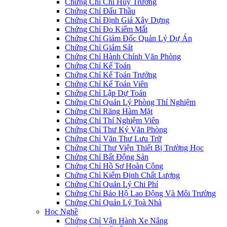
Chứng Chỉ Chỉ Huy Trưởng
Chứng Chỉ Đấu Thầu
Chứng Chỉ Định Giá Xây Dựng
Chứng Chỉ Đo Kiểm Mắt
Chứng Chỉ Giám Đốc Quản Lý Dự Án
Chứng Chỉ Giám Sát
Chứng Chỉ Hành Chính Văn Phòng
Chứng Chỉ Kế Toán
Chứng Chỉ Kế Toán Trưởng
Chứng Chỉ Kế Toán Viên
Chứng Chỉ Lập Dự Toán
Chứng Chỉ Quản Lý Phòng Thí Nghiệm
Chứng Chỉ Răng Hàm Mặt
Chứng Chỉ Thí Nghiệm Viên
Chứng Chỉ Thư Ký Văn Phòng
Chứng Chỉ Văn Thư Lưu Trữ
Chứng Chỉ Thư Viện Thiết Bị Trường Học
Chứng Chỉ Bất Động Sản
Chứng Chỉ Hồ Sơ Hoàn Công
Chứng Chỉ Kiểm Định Chất Lượng
Chứng Chỉ Quản Lý Chi Phí
Chứng Chỉ Bảo Hộ Lao Động Và Môi Trường
Chứng Chỉ Quản Lý Toà Nhà
Học Nghề
Chứng Chỉ Vận Hành Xe Nâng