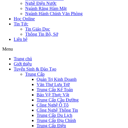
Nghề Điện Nước
Ngành Răng Hàm Mặt
Ngành Hành Chính Văn Phòng
Học Online
Tin Tức
Tin Giáo Dục
Thông Tin Bộ, Sở
Liên hệ
Menu
Trang chủ
Giới thiệu
Tuyển Sinh & Đào Tạo
Trung Cấp
Quản Trị Kinh Doanh
Văn Thư Lưu Trữ
Trung Cấp Kế Toán
Bảo Vệ Thực Vật
Trung Cấp Cầu Đường
Công Nghệ Ô Tô
Công Nghệ Thông Tin
Trung Cấp Du Lịch
Trung Cấp Địa Chính
Trung Cấp Điện