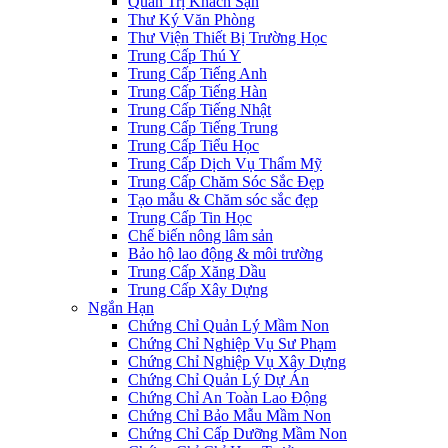
Quản Trị Khách Sạn
Thư Ký Văn Phòng
Thư Viện Thiết Bị Trường Học
Trung Cấp Thú Y
Trung Cấp Tiếng Anh
Trung Cấp Tiếng Hàn
Trung Cấp Tiếng Nhật
Trung Cấp Tiếng Trung
Trung Cấp Tiểu Học
Trung Cấp Dịch Vụ Thẩm Mỹ
Trung Cấp Chăm Sóc Sắc Đẹp
Tạo mẫu & Chăm sóc sắc đẹp
Trung Cấp Tin Học
Chế biến nông lâm sản
Bảo hộ lao động & môi trường
Trung Cấp Xăng Dầu
Trung Cấp Xây Dựng
Ngắn Hạn
Chứng Chỉ Quản Lý Mầm Non
Chứng Chỉ Nghiệp Vụ Sư Phạm
Chứng Chỉ Nghiệp Vụ Xây Dựng
Chứng Chỉ Quản Lý Dự Án
Chứng Chỉ An Toàn Lao Động
Chứng Chỉ Bảo Mẫu Mầm Non
Chứng Chỉ Cấp Dưỡng Mầm Non