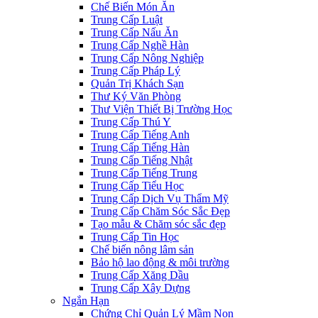
Chế Biến Món Ăn
Trung Cấp Luật
Trung Cấp Nấu Ăn
Trung Cấp Nghề Hàn
Trung Cấp Nông Nghiệp
Trung Cấp Pháp Lý
Quản Trị Khách Sạn
Thư Ký Văn Phòng
Thư Viện Thiết Bị Trường Học
Trung Cấp Thú Y
Trung Cấp Tiếng Anh
Trung Cấp Tiếng Hàn
Trung Cấp Tiếng Nhật
Trung Cấp Tiếng Trung
Trung Cấp Tiểu Học
Trung Cấp Dịch Vụ Thẩm Mỹ
Trung Cấp Chăm Sóc Sắc Đẹp
Tạo mẫu & Chăm sóc sắc đẹp
Trung Cấp Tin Học
Chế biến nông lâm sản
Bảo hộ lao động & môi trường
Trung Cấp Xăng Dầu
Trung Cấp Xây Dựng
Ngắn Hạn
Chứng Chỉ Quản Lý Mầm Non