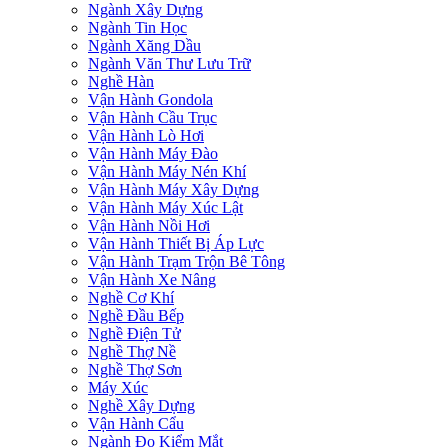
Ngành Xây Dựng
Ngành Tin Học
Ngành Xăng Dầu
Ngành Văn Thư Lưu Trữ
Nghề Hàn
Vận Hành Gondola
Vận Hành Cầu Trục
Vận Hành Lò Hơi
Vận Hành Máy Đào
Vận Hành Máy Nén Khí
Vận Hành Máy Xây Dựng
Vận Hành Máy Xúc Lật
Vận Hành Nồi Hơi
Vận Hành Thiết Bị Áp Lực
Vận Hành Trạm Trộn Bê Tông
Vận Hành Xe Nâng
Nghề Cơ Khí
Nghề Đầu Bếp
Nghề Điện Tử
Nghề Thợ Nề
Nghề Thợ Sơn
Máy Xúc
Nghề Xây Dựng
Vận Hành Cẩu
Ngành Đo Kiểm Mắt