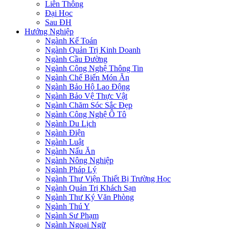
Liên Thông
Đại Học
Sau ĐH
Hướng Nghiệp
Ngành Kế Toán
Ngành Quản Trị Kinh Doanh
Ngành Cầu Đường
Ngành Công Nghệ Thông Tin
Ngành Chế Biến Món Ăn
Ngành Bảo Hộ Lao Động
Ngành Bảo Vệ Thực Vật
Ngành Chăm Sóc Sắc Đẹp
Ngành Công Nghệ Ô Tô
Ngành Du Lịch
Ngành Điện
Ngành Luật
Ngành Nấu Ăn
Ngành Nông Nghiệp
Ngành Pháp Lý
Ngành Thư Viện Thiết Bị Trường Học
Ngành Quản Trị Khách Sạn
Ngành Thư Ký Văn Phòng
Ngành Thú Y
Ngành Sư Phạm
Ngành Ngoại Ngữ