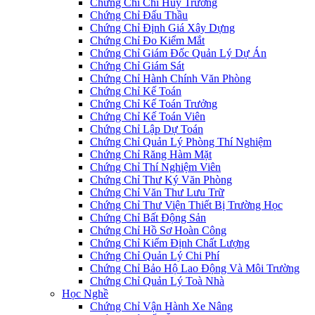
Chứng Chỉ Chỉ Huy Trưởng
Chứng Chỉ Đấu Thầu
Chứng Chỉ Định Giá Xây Dựng
Chứng Chỉ Đo Kiểm Mắt
Chứng Chỉ Giám Đốc Quản Lý Dự Án
Chứng Chỉ Giám Sát
Chứng Chỉ Hành Chính Văn Phòng
Chứng Chỉ Kế Toán
Chứng Chỉ Kế Toán Trưởng
Chứng Chỉ Kế Toán Viên
Chứng Chỉ Lập Dự Toán
Chứng Chỉ Quản Lý Phòng Thí Nghiệm
Chứng Chỉ Răng Hàm Mặt
Chứng Chỉ Thí Nghiệm Viên
Chứng Chỉ Thư Ký Văn Phòng
Chứng Chỉ Văn Thư Lưu Trữ
Chứng Chỉ Thư Viện Thiết Bị Trường Học
Chứng Chỉ Bất Động Sản
Chứng Chỉ Hồ Sơ Hoàn Công
Chứng Chỉ Kiểm Định Chất Lượng
Chứng Chỉ Quản Lý Chi Phí
Chứng Chỉ Bảo Hộ Lao Động Và Môi Trường
Chứng Chỉ Quản Lý Toà Nhà
Học Nghề
Chứng Chỉ Vận Hành Xe Nâng