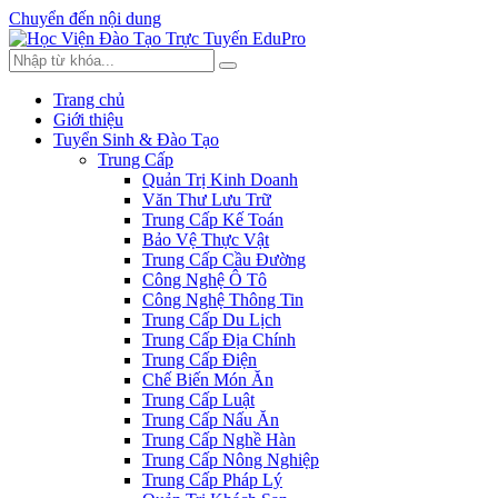
Chuyển đến nội dung
Trang chủ
Giới thiệu
Tuyển Sinh & Đào Tạo
Trung Cấp
Quản Trị Kinh Doanh
Văn Thư Lưu Trữ
Trung Cấp Kế Toán
Bảo Vệ Thực Vật
Trung Cấp Cầu Đường
Công Nghệ Ô Tô
Công Nghệ Thông Tin
Trung Cấp Du Lịch
Trung Cấp Địa Chính
Trung Cấp Điện
Chế Biến Món Ăn
Trung Cấp Luật
Trung Cấp Nấu Ăn
Trung Cấp Nghề Hàn
Trung Cấp Nông Nghiệp
Trung Cấp Pháp Lý