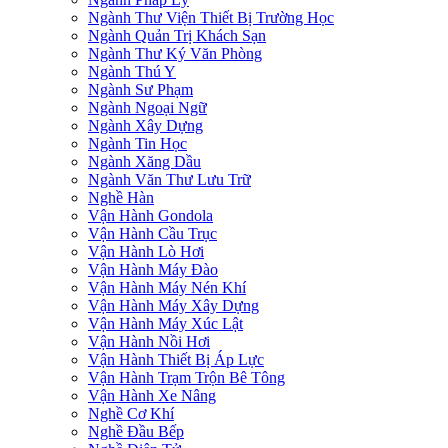
Ngành Thư Viện Thiết Bị Trường Học
Ngành Quản Trị Khách Sạn
Ngành Thư Ký Văn Phòng
Ngành Thú Y
Ngành Sư Phạm
Ngành Ngoại Ngữ
Ngành Xây Dựng
Ngành Tin Học
Ngành Xăng Dầu
Ngành Văn Thư Lưu Trữ
Nghề Hàn
Vận Hành Gondola
Vận Hành Cầu Trục
Vận Hành Lò Hơi
Vận Hành Máy Đào
Vận Hành Máy Nén Khí
Vận Hành Máy Xây Dựng
Vận Hành Máy Xúc Lật
Vận Hành Nồi Hơi
Vận Hành Thiết Bị Áp Lực
Vận Hành Trạm Trộn Bê Tông
Vận Hành Xe Nâng
Nghề Cơ Khí
Nghề Đầu Bếp