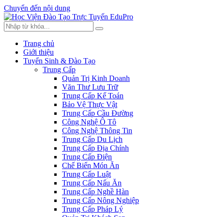
Chuyển đến nội dung
Trang chủ
Giới thiệu
Tuyển Sinh & Đào Tạo
Trung Cấp
Quản Trị Kinh Doanh
Văn Thư Lưu Trữ
Trung Cấp Kế Toán
Bảo Vệ Thực Vật
Trung Cấp Cầu Đường
Công Nghệ Ô Tô
Công Nghệ Thông Tin
Trung Cấp Du Lịch
Trung Cấp Địa Chính
Trung Cấp Điện
Chế Biến Món Ăn
Trung Cấp Luật
Trung Cấp Nấu Ăn
Trung Cấp Nghề Hàn
Trung Cấp Nông Nghiệp
Trung Cấp Pháp Lý