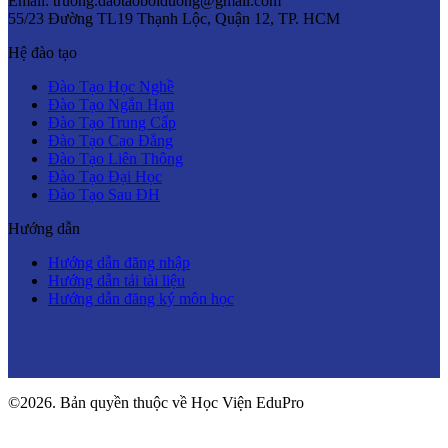
Email: truong.daotaoboiduong@gmail.com
55/23 Đường TL19 Thạnh Lộc, Quận 12, TP. HCM
Hệ đào tạo
Đào Tạo Học Nghề
Đào Tạo Ngắn Hạn
Đào Tạo Trung Cấp
Đào Tạo Cao Đẳng
Đào Tạo Liên Thông
Đào Tạo Đại Học
Đào Tạo Sau ĐH
Hướng dẫn
Hướng dẫn đăng nhập
Hướng dẫn tải tài liệu
Hướng dẫn đăng ký môn học
©2026. Bản quyền thuộc về Học Viện EduPro