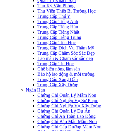
Quản Trị Khách Sạn
Thư Ký Văn Phòng
Thư Viện Thiết Bị Trường Học
Trung Cấp Thú Y
Trung Cấp Tiếng Anh
Trung Cấp Tiếng Hàn
Trung Cấp Tiếng Nhật
Trung Cấp Tiếng Trung
Trung Cấp Tiểu Học
Trung Cấp Dịch Vụ Thẩm Mỹ
Trung Cấp Chăm Sóc Sắc Đẹp
Tạo mẫu & Chăm sóc sắc đẹp
Trung Cấp Tin Học
Chế biến nông lâm sản
Bảo hộ lao động & môi trường
Trung Cấp Xăng Dầu
Trung Cấp Xây Dựng
Ngắn Hạn
Chứng Chỉ Quản Lý Mầm Non
Chứng Chỉ Nghiệp Vụ Sư Phạm
Chứng Chỉ Nghiệp Vụ Xây Dựng
Chứng Chỉ Quản Lý Dự Án
Chứng Chỉ An Toàn Lao Động
Chứng Chỉ Bảo Mẫu Mầm Non
Chứng Chỉ Cấp Dưỡng Mầm Non