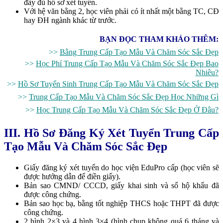
đầy đủ hồ sơ xét tuyển.
Với hệ văn bằng 2, học viên phải có ít nhất một bằng TC, CĐ
hay ĐH ngành khác từ trước.
BẠN ĐỌC THAM KHẢO THÊM:
>>
Bằng Trung Cấp Tạo Mẫu Và Chăm Sóc Sắc Đẹp
>>
Học Phí Trung Cấp Tạo Mẫu Và Chăm Sóc Sắc Đẹp Bao
Nhiêu?
>>
Hồ Sơ Tuyển Sinh Trung Cấp Tạo Mẫu Và Chăm Sóc Sắc Đẹp
>>
Trung Cấp Tạo Mẫu Và Chăm Sóc Sắc Đẹp Học Những Gì
>>
Học Trung Cấp Tạo Mẫu Và Chăm Sóc Sắc Đẹp Ở Đâu?
III. Hồ Sơ Đăng Ký Xét Tuyển Trung Cấp
Tạo Mẫu Và Chăm Sóc Sắc Đẹp
Giấy đăng ký xét tuyển do học viện EduPro cấp (học viên sẽ
được hướng dẫn để điền giấy).
Bản sao CMND/ CCCD, giấy khai sinh và sổ hộ khẩu đã
được công chứng.
Bản sao học bạ, bằng tốt nghiệp THCS hoặc THPT đã được
công chứng.
2 hình 2×3 và 4 hình 3×4 (hình chụp không quá 6 tháng và