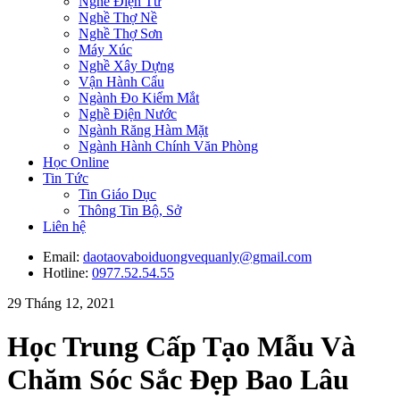
Nghề Điện Tử
Nghề Thợ Nề
Nghề Thợ Sơn
Máy Xúc
Nghề Xây Dựng
Vận Hành Cẩu
Ngành Đo Kiểm Mắt
Nghề Điện Nước
Ngành Răng Hàm Mặt
Ngành Hành Chính Văn Phòng
Học Online
Tin Tức
Tin Giáo Dục
Thông Tin Bộ, Sở
Liên hệ
Email:
daotaovaboiduongvequanly@gmail.com
Hotline:
0977.52.54.55
29 Tháng 12, 2021
Học Trung Cấp Tạo Mẫu Và
Chăm Sóc Sắc Đẹp Bao Lâu