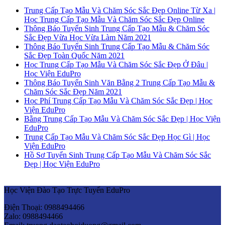
Trung Cấp Tạo Mẫu Và Chăm Sóc Sắc Đẹp Online Từ Xa |
Học Trung Cấp Tạo Mẫu Và Chăm Sóc Sắc Đẹp Online
Thông Báo Tuyển Sinh Trung Cấp Tạo Mẫu & Chăm Sóc
Sắc Đẹp Vừa Học Vừa Làm Năm 2021
Thông Báo Tuyển Sinh Trung Cấp Tạo Mẫu & Chăm Sóc
Sắc Đẹp Toàn Quốc Năm 2021
Học Trung Cấp Tạo Mẫu Và Chăm Sóc Sắc Đẹp Ở Đâu |
Học Viện EduPro
Thông Báo Tuyển Sinh Văn Bằng 2 Trung Cấp Tạo Mẫu &
Chăm Sóc Sắc Đẹp Năm 2021
Học Phí Trung Cấp Tạo Mẫu Và Chăm Sóc Sắc Đẹp | Học
Viện EduPro
Bằng Trung Cấp Tạo Mẫu Và Chăm Sóc Sắc Đẹp | Học Viện
EduPro
Trung Cấp Tạo Mẫu Và Chăm Sóc Sắc Đẹp Học Gì | Học
Viện EduPro
Hồ Sơ Tuyển Sinh Trung Cấp Tạo Mẫu Và Chăm Sóc Sắc
Đẹp | Học Viện EduPro
Học Viện Đào Tạo Trực Tuyến EduPro
Điện Thoại: 0988494466
Zalo: 0988494466