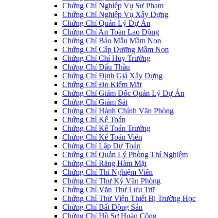
Chứng Chỉ Nghiệp Vụ Sư Phạm
Chứng Chỉ Nghiệp Vụ Xây Dựng
Chứng Chỉ Quản Lý Dự Án
Chứng Chỉ An Toàn Lao Động
Chứng Chỉ Bảo Mẫu Mầm Non
Chứng Chỉ Cấp Dưỡng Mầm Non
Chứng Chỉ Chỉ Huy Trưởng
Chứng Chỉ Đấu Thầu
Chứng Chỉ Định Giá Xây Dựng
Chứng Chỉ Đo Kiểm Mắt
Chứng Chỉ Giám Đốc Quản Lý Dự Án
Chứng Chỉ Giám Sát
Chứng Chỉ Hành Chính Văn Phòng
Chứng Chỉ Kế Toán
Chứng Chỉ Kế Toán Trưởng
Chứng Chỉ Kế Toán Viên
Chứng Chỉ Lập Dự Toán
Chứng Chỉ Quản Lý Phòng Thí Nghiệm
Chứng Chỉ Răng Hàm Mặt
Chứng Chỉ Thí Nghiệm Viên
Chứng Chỉ Thư Ký Văn Phòng
Chứng Chỉ Văn Thư Lưu Trữ
Chứng Chỉ Thư Viện Thiết Bị Trường Học
Chứng Chỉ Bất Động Sản
Chứng Chỉ Hồ Sơ Hoàn Công