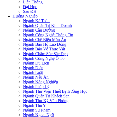
Liên Thông
Đại Học
Sau ĐH
Hướng Nghiệp
Ngành Kế Toán
Ngành Quản Trị Kinh Doanh
Ngành Cầu Đường
Ngành Công Nghệ Thông Tin
Ngành Chế Biến Món Ăn
Ngành Bảo Hộ Lao Động
Ngành Bảo Vệ Thực Vật
Ngành Chăm Sóc Sắc Đẹp
Ngành Công Nghệ Ô Tô
Ngành Du Lịch
Ngành Điện
Ngành Luật
Ngành Nấu Ăn
Ngành Nông Nghiệp
Ngành Pháp Lý
Ngành Thư Viện Thiết Bị Trường Học
Ngành Quản Trị Khách Sạn
Ngành Thư Ký Văn Phòng
Ngành Thú Y
Ngành Sư Phạm
Ngành Ngoại Ngữ