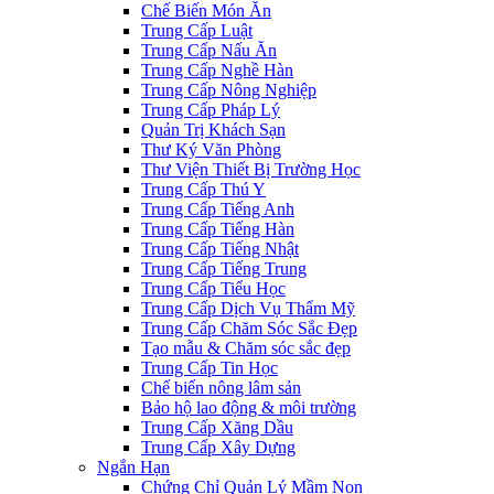
Chế Biến Món Ăn
Trung Cấp Luật
Trung Cấp Nấu Ăn
Trung Cấp Nghề Hàn
Trung Cấp Nông Nghiệp
Trung Cấp Pháp Lý
Quản Trị Khách Sạn
Thư Ký Văn Phòng
Thư Viện Thiết Bị Trường Học
Trung Cấp Thú Y
Trung Cấp Tiếng Anh
Trung Cấp Tiếng Hàn
Trung Cấp Tiếng Nhật
Trung Cấp Tiếng Trung
Trung Cấp Tiểu Học
Trung Cấp Dịch Vụ Thẩm Mỹ
Trung Cấp Chăm Sóc Sắc Đẹp
Tạo mẫu & Chăm sóc sắc đẹp
Trung Cấp Tin Học
Chế biến nông lâm sản
Bảo hộ lao động & môi trường
Trung Cấp Xăng Dầu
Trung Cấp Xây Dựng
Ngắn Hạn
Chứng Chỉ Quản Lý Mầm Non