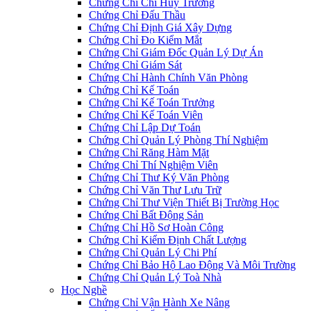
Chứng Chỉ Chỉ Huy Trưởng
Chứng Chỉ Đấu Thầu
Chứng Chỉ Định Giá Xây Dựng
Chứng Chỉ Đo Kiểm Mắt
Chứng Chỉ Giám Đốc Quản Lý Dự Án
Chứng Chỉ Giám Sát
Chứng Chỉ Hành Chính Văn Phòng
Chứng Chỉ Kế Toán
Chứng Chỉ Kế Toán Trưởng
Chứng Chỉ Kế Toán Viên
Chứng Chỉ Lập Dự Toán
Chứng Chỉ Quản Lý Phòng Thí Nghiệm
Chứng Chỉ Răng Hàm Mặt
Chứng Chỉ Thí Nghiệm Viên
Chứng Chỉ Thư Ký Văn Phòng
Chứng Chỉ Văn Thư Lưu Trữ
Chứng Chỉ Thư Viện Thiết Bị Trường Học
Chứng Chỉ Bất Động Sản
Chứng Chỉ Hồ Sơ Hoàn Công
Chứng Chỉ Kiểm Định Chất Lượng
Chứng Chỉ Quản Lý Chi Phí
Chứng Chỉ Bảo Hộ Lao Động Và Môi Trường
Chứng Chỉ Quản Lý Toà Nhà
Học Nghề
Chứng Chỉ Vận Hành Xe Nâng