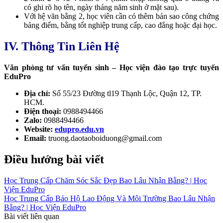
có ghi rõ họ tên, ngày tháng năm sinh ở mặt sau).
Với hệ văn bằng 2, học viên cần có thêm bản sao công chứng
bảng điểm, bằng tốt nghiệp trung cấp, cao đẳng hoặc đại học.
IV. Thông Tin Liên Hệ
Văn phòng tư vấn tuyển sinh – Học viện đào tạo trực tuyến
EduPro
Địa chỉ:
Số 55/23 Đường tl19 Thạnh Lộc, Quận 12, TP.
HCM.
Điện thoại:
0988494466
Zalo:
0988494466
Website:
edupro.edu.vn
Email:
truong.daotaoboiduong@gmail.com
Điều hướng bài viết
Học Trung Cấp Chăm Sóc Sắc Đẹp Bao Lâu Nhận Bằng? | Học
Viện EduPro
Học Trung Cấp Bảo Hộ Lao Động Và Môi Trường Bao Lâu Nhận
Bằng? | Học Viện EduPro
Bài viết liên quan