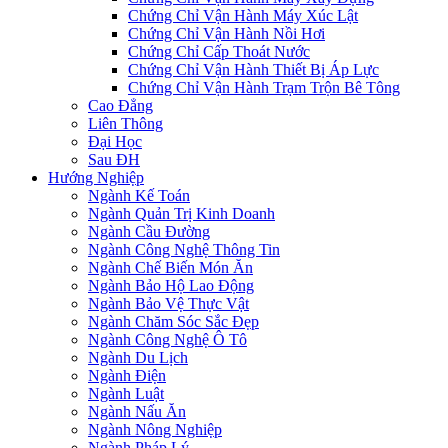
Chứng Chỉ Vận Hành Máy Xúc Lật
Chứng Chỉ Vận Hành Nồi Hơi
Chứng Chỉ Cấp Thoát Nước
Chứng Chỉ Vận Hành Thiết Bị Áp Lực
Chứng Chỉ Vận Hành Trạm Trộn Bê Tông
Cao Đẳng
Liên Thông
Đại Học
Sau ĐH
Hướng Nghiệp
Ngành Kế Toán
Ngành Quản Trị Kinh Doanh
Ngành Cầu Đường
Ngành Công Nghệ Thông Tin
Ngành Chế Biến Món Ăn
Ngành Bảo Hộ Lao Động
Ngành Bảo Vệ Thực Vật
Ngành Chăm Sóc Sắc Đẹp
Ngành Công Nghệ Ô Tô
Ngành Du Lịch
Ngành Điện
Ngành Luật
Ngành Nấu Ăn
Ngành Nông Nghiệp
Ngành Pháp Lý