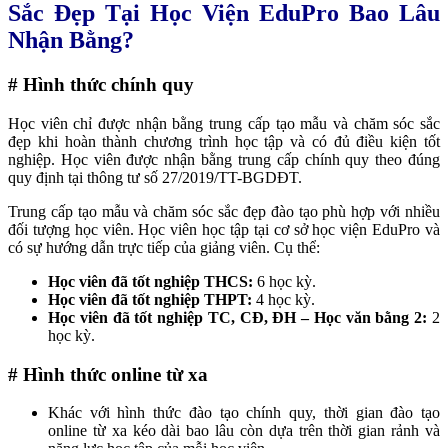
Sắc Đẹp Tại Học Viện EduPro Bao Lâu
Nhận Bằng?
# Hình thức chính quy
Học viên chỉ được nhận bằng trung cấp tạo mẫu và chăm sóc sắc
đẹp khi hoàn thành chương trình học tập và có đủ điều kiện tốt
nghiệp. Học viên được nhận bằng trung cấp chính quy theo đúng
quy định tại thông tư
số 27/2019/TT-BGDĐT.
Trung cấp tạo mẫu và chăm sóc sắc đẹp đào tạo phù hợp với nhiều
đối tượng học viên. Học viên học tập tại cơ sở học viện EduPro và
có sự hướng dẫn trực tiếp của giảng viên.
Cụ thể:
Học viên đã tốt nghiệp THCS:
6 học kỳ.
Học viên đã tốt nghiệp THPT:
4 học kỳ.
Học viên đã tốt nghiệp TC, CĐ, ĐH – Học văn bằng 2:
2
học kỳ.
# Hình thức online từ xa
Khác với hình thức đào tạo chính quy, thời gian đào tạo
online từ xa kéo dài bao lâu còn dựa trên thời gian rảnh và