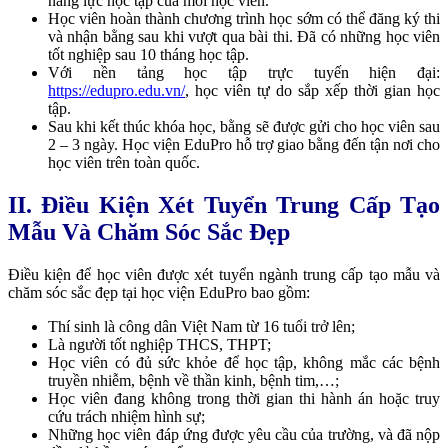
năng lực học tập của mỗi học viên.
Học viên hoàn thành chương trình học sớm có thể đăng ký thi
và nhận bằng sau khi vượt qua bài thi. Đã có những học viên
tốt nghiệp sau 10 tháng học tập.
Với nền tảng học tập trực tuyến hiện đại:
https://edupro.edu.vn/
, học viên tự do sắp xếp thời gian học
tập.
Sau khi kết thúc khóa học, bằng sẽ được gửi cho học viên sau
2 – 3 ngày. Học viện EduPro hỗ trợ giao bằng đến tận nơi cho
học viên trên toàn quốc.
II. Điều Kiện Xét Tuyển Trung Cấp Tạo
Mẫu Và Chăm Sóc Sắc Đẹp
Điều kiện để học viên được xét tuyển ngành trung cấp tạo mẫu và
chăm sóc sắc đẹp tại học viện EduPro bao gồm:
Thí sinh là công dân Việt Nam từ 16 tuổi trở lên;
Là người tốt nghiệp THCS, THPT;
Học viên có đủ sức khỏe để học tập, không mắc các bệnh
truyền nhiễm, bệnh về thần kinh, bệnh tim,…;
Học viên đang không trong thời gian thi hành án hoặc truy
cứu trách nhiệm hình sự;
Những học viên đáp ứng được yêu cầu của trường, và đã nộp