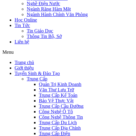
Nghề Điện Nước
Ngành Răng Hàm Mặt
Ngành Hành Chính Văn Phòng
Học Online
Tin Tức
Tin Giáo Dục
Thông Tin Bộ, Sở
Liên hệ
Menu
Trang chủ
Giới thiệu
Tuyển Sinh & Đào Tạo
Trung Cấp
Quản Trị Kinh Doanh
Văn Thư Lưu Trữ
Trung Cấp Kế Toán
Bảo Vệ Thực Vật
Trung Cấp Cầu Đường
Công Nghệ Ô Tô
Công Nghệ Thông Tin
Trung Cấp Du Lịch
Trung Cấp Địa Chính
Trung Cấp Điện