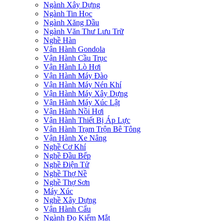
Ngành Xây Dựng
Ngành Tin Học
Ngành Xăng Dầu
Ngành Văn Thư Lưu Trữ
Nghề Hàn
Vận Hành Gondola
Vận Hành Cầu Trục
Vận Hành Lò Hơi
Vận Hành Máy Đào
Vận Hành Máy Nén Khí
Vận Hành Máy Xây Dựng
Vận Hành Máy Xúc Lật
Vận Hành Nồi Hơi
Vận Hành Thiết Bị Áp Lực
Vận Hành Trạm Trộn Bê Tông
Vận Hành Xe Nâng
Nghề Cơ Khí
Nghề Đầu Bếp
Nghề Điện Tử
Nghề Thợ Nề
Nghề Thợ Sơn
Máy Xúc
Nghề Xây Dựng
Vận Hành Cẩu
Ngành Đo Kiểm Mắt