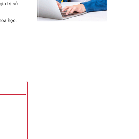
iá trị sử
hóa học.