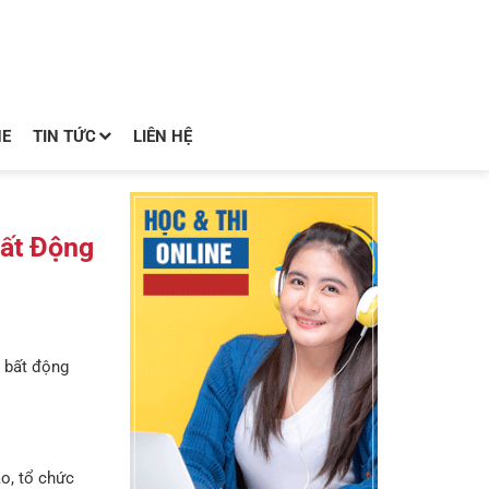
NE
TIN TỨC
LIÊN HỆ
Bất Động
h bất động
o, tổ chức