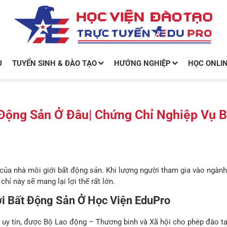
U
TUYỂN SINH & ĐÀO TẠO
HƯỚNG NGHIỆP
HỌC ONLI
Động Sản Ở Đâu| Chứng Chỉ Nghiệp Vụ 
của nhà môi giới bất động sản. Khi lượng người tham gia vào ngàn
hỉ này sẽ mang lại lợi thế rất lớn.
ới Bất Động Sản Ở
Học Viện EduPro
 uy tín, được Bộ Lao động – Thương binh và Xã hội cho phép đào tạ