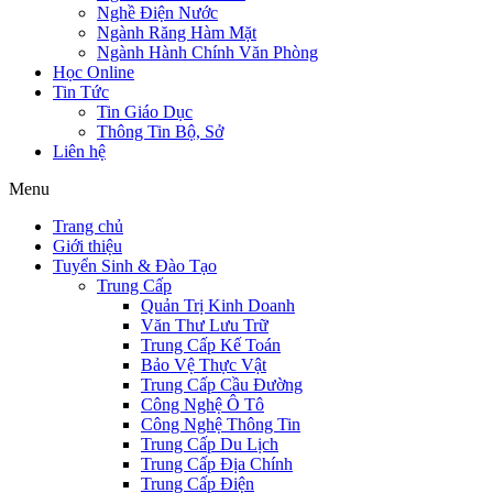
Nghề Điện Nước
Ngành Răng Hàm Mặt
Ngành Hành Chính Văn Phòng
Học Online
Tin Tức
Tin Giáo Dục
Thông Tin Bộ, Sở
Liên hệ
Menu
Trang chủ
Giới thiệu
Tuyển Sinh & Đào Tạo
Trung Cấp
Quản Trị Kinh Doanh
Văn Thư Lưu Trữ
Trung Cấp Kế Toán
Bảo Vệ Thực Vật
Trung Cấp Cầu Đường
Công Nghệ Ô Tô
Công Nghệ Thông Tin
Trung Cấp Du Lịch
Trung Cấp Địa Chính
Trung Cấp Điện