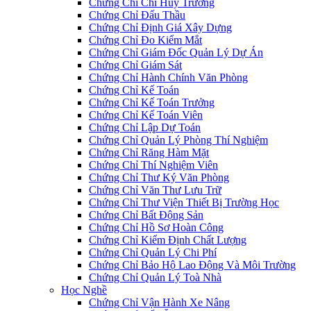
Chứng Chỉ Chỉ Huy Trưởng
Chứng Chỉ Đấu Thầu
Chứng Chỉ Định Giá Xây Dựng
Chứng Chỉ Đo Kiểm Mắt
Chứng Chỉ Giám Đốc Quản Lý Dự Án
Chứng Chỉ Giám Sát
Chứng Chỉ Hành Chính Văn Phòng
Chứng Chỉ Kế Toán
Chứng Chỉ Kế Toán Trưởng
Chứng Chỉ Kế Toán Viên
Chứng Chỉ Lập Dự Toán
Chứng Chỉ Quản Lý Phòng Thí Nghiệm
Chứng Chỉ Răng Hàm Mặt
Chứng Chỉ Thí Nghiệm Viên
Chứng Chỉ Thư Ký Văn Phòng
Chứng Chỉ Văn Thư Lưu Trữ
Chứng Chỉ Thư Viện Thiết Bị Trường Học
Chứng Chỉ Bất Động Sản
Chứng Chỉ Hồ Sơ Hoàn Công
Chứng Chỉ Kiểm Định Chất Lượng
Chứng Chỉ Quản Lý Chi Phí
Chứng Chỉ Bảo Hộ Lao Động Và Môi Trường
Chứng Chỉ Quản Lý Toà Nhà
Học Nghề
Chứng Chỉ Vận Hành Xe Nâng