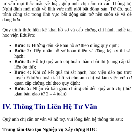
tư vấn mọi thắc mắc về luật, giúp anh chị nắm rõ các Thông tư,
Nghị định mới nhất về lĩnh vực môi giới bất động sản. Từ đó, quá
trình công tác trong lĩnh vực bất động sản trở nên suôn sẻ và dễ
dàng hơn.
Quy trình thực hiện kê khai hồ sơ và cấp chứng chỉ hành nghề tại
học viện EduPro:
Bước 1:
Hướng dẫn kê khai hồ sơ theo đúng quy định;
Bước 2:
Tiếp nhận hồ sơ hoàn thiện và đăng ký kỳ thi sát
hạch;
Bước 3:
Hỗ trợ quý anh chị hoàn thành bài thi (cung cấp tài
liệu ôn thi);
Bước 4:
Khi có kết quả thi sát hạch, học viện đào tạo trực
tuyến EduPro hoàn tất hồ sơ cho anh chị và làm việc với cơ
quan cấp chứng chỉ theo quy định;
Bước 5:
Nhận và bàn giao chứng chỉ đến quý anh chị (thời
gian bàn giao từ 2 – 4 tuần).
IV. Thông Tin Liên Hệ Tư Vấn
Quý anh chị cần tư vấn và hỗ trợ, vui lòng liên hệ thông tin sau:
Trung tâm Đào tạo Nghiệp vụ Xây dựng RDC