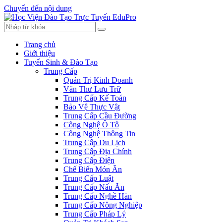
Chuyển đến nội dung
Trang chủ
Giới thiệu
Tuyển Sinh & Đào Tạo
Trung Cấp
Quản Trị Kinh Doanh
Văn Thư Lưu Trữ
Trung Cấp Kế Toán
Bảo Vệ Thực Vật
Trung Cấp Cầu Đường
Công Nghệ Ô Tô
Công Nghệ Thông Tin
Trung Cấp Du Lịch
Trung Cấp Địa Chính
Trung Cấp Điện
Chế Biến Món Ăn
Trung Cấp Luật
Trung Cấp Nấu Ăn
Trung Cấp Nghề Hàn
Trung Cấp Nông Nghiệp
Trung Cấp Pháp Lý