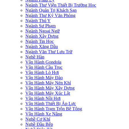
Ngành Thư Viện Thiết Bị Trường Học
Ngành Quản Trị Khách Sạn
Ngành Thư Ký Văn Phòng
Ngành Thú Y
Ngành Sư Phạm
Ngành Ngoại Ngữ
Ngành Xây Dựng
Ngành Tin Học
Ngành Xăng Dầu
Ngành Văn Thư Lưu Trữ
Nghề Hàn
Vận Hành Gondola
Vận Hành Cầu Trục
Vận Hành Lò Hơi
Vận Hành Máy Đào
Vận Hành Máy Nén Khí
Vận Hành Máy Xây Dựng
Vận Hành Máy Xúc Lật
Vận Hành Nồi Hơi
Vận Hành Thiết Bị Áp Lực
Vận Hành Trạm Trộn Bê Tông
Vận Hành Xe Nâng
Nghề Cơ Khí
Nghề Đầu Bếp