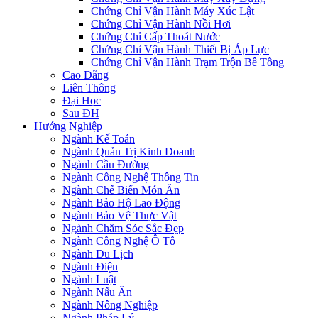
Chứng Chỉ Vận Hành Máy Xúc Lật
Chứng Chỉ Vận Hành Nồi Hơi
Chứng Chỉ Cấp Thoát Nước
Chứng Chỉ Vận Hành Thiết Bị Áp Lực
Chứng Chỉ Vận Hành Trạm Trộn Bê Tông
Cao Đẳng
Liên Thông
Đại Học
Sau ĐH
Hướng Nghiệp
Ngành Kế Toán
Ngành Quản Trị Kinh Doanh
Ngành Cầu Đường
Ngành Công Nghệ Thông Tin
Ngành Chế Biến Món Ăn
Ngành Bảo Hộ Lao Động
Ngành Bảo Vệ Thực Vật
Ngành Chăm Sóc Sắc Đẹp
Ngành Công Nghệ Ô Tô
Ngành Du Lịch
Ngành Điện
Ngành Luật
Ngành Nấu Ăn
Ngành Nông Nghiệp
Ngành Pháp Lý