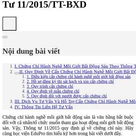
Tư 11/2015/TT-BXD
Nội dung bài viết
I. Chứng Chỉ Hành Nghề Môi Giới Bất Động Sản Theo Thông T
II. Quy Định Về Cấp Chứng Chỉ Hành Nghề Môi Giới Bất Đ
1. Điều kiện cấp chứng chỉ hành nghề môi giới bất động sản
2. Hồ sơ đăng ký thi sát hạch và xin cấp chứng chỉ
3. Quy trình cấp chứng chỉ
4. Quy định về mẫu chứng chỉ
5. Quy định đối với người được cấp chứng chỉ
III. Dịch Vụ Tư Vấn Và Hỗ Trợ Cấp Chứng Chỉ Hành Nghề Môi
IV. Thông Tin Liên Hệ Tư Vấn
Chứng chỉ hành nghề môi giới bất động sản là văn bằng bắt buộc
đối với cá nhân/tổ chức muốn tham gia hoạt động môi giới bất động
sản. Vậy, Thông tư 11/2015 quy định gì về chứng chỉ này. Hãy
cùng học viện EduPro tìm hiểu kỹ hơn trong bài viết dưới đây.