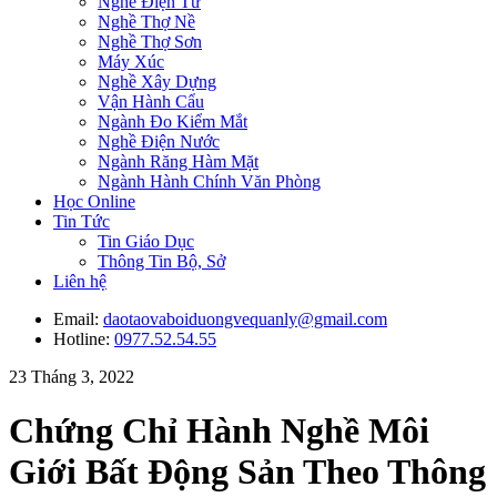
Nghề Điện Tử
Nghề Thợ Nề
Nghề Thợ Sơn
Máy Xúc
Nghề Xây Dựng
Vận Hành Cẩu
Ngành Đo Kiểm Mắt
Nghề Điện Nước
Ngành Răng Hàm Mặt
Ngành Hành Chính Văn Phòng
Học Online
Tin Tức
Tin Giáo Dục
Thông Tin Bộ, Sở
Liên hệ
Email:
daotaovaboiduongvequanly@gmail.com
Hotline:
0977.52.54.55
23 Tháng 3, 2022
Chứng Chỉ Hành Nghề Môi
Giới Bất Động Sản Theo Thông