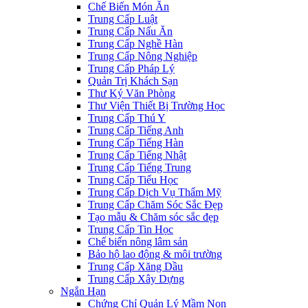
Chế Biến Món Ăn
Trung Cấp Luật
Trung Cấp Nấu Ăn
Trung Cấp Nghề Hàn
Trung Cấp Nông Nghiệp
Trung Cấp Pháp Lý
Quản Trị Khách Sạn
Thư Ký Văn Phòng
Thư Viện Thiết Bị Trường Học
Trung Cấp Thú Y
Trung Cấp Tiếng Anh
Trung Cấp Tiếng Hàn
Trung Cấp Tiếng Nhật
Trung Cấp Tiếng Trung
Trung Cấp Tiểu Học
Trung Cấp Dịch Vụ Thẩm Mỹ
Trung Cấp Chăm Sóc Sắc Đẹp
Tạo mẫu & Chăm sóc sắc đẹp
Trung Cấp Tin Học
Chế biến nông lâm sản
Bảo hộ lao động & môi trường
Trung Cấp Xăng Dầu
Trung Cấp Xây Dựng
Ngắn Hạn
Chứng Chỉ Quản Lý Mầm Non