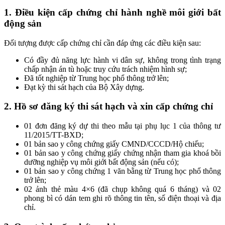
1. Điều kiện cấp chứng chỉ hành nghề môi giới bất
động sản
Đối tượng được cấp chứng chỉ cần đáp ứng các điều kiện sau:
Có đầy đủ năng lực hành vi dân sự, không trong tình trạng
chấp nhận án tù hoặc truy cứu trách nhiệm hình sự;
Đã tốt nghiệp từ Trung học phổ thông trở lên;
Đạt kỳ thi sát hạch của Bộ Xây dựng.
2. Hồ sơ đăng ký thi sát hạch và xin cấp chứng chỉ
01 đơn đăng ký dự thi theo mẫu tại phụ lục 1 của thông tư
11/2015/TT-BXD;
01 bản sao y công chứng giấy CMND/CCCD/Hộ chiếu;
01 bản sao y công chứng giấy chứng nhận tham gia khoá bồi
dưỡng nghiệp vụ môi giới bất động sản (nếu có);
01 bản sao y công chứng 1 văn bằng từ Trung học phổ thông
trở lên;
02 ảnh thẻ màu 4×6 (đã chụp không quá 6 tháng) và 02
phong bì có dán tem ghi rõ thông tin tên, số điện thoại và địa
chỉ.