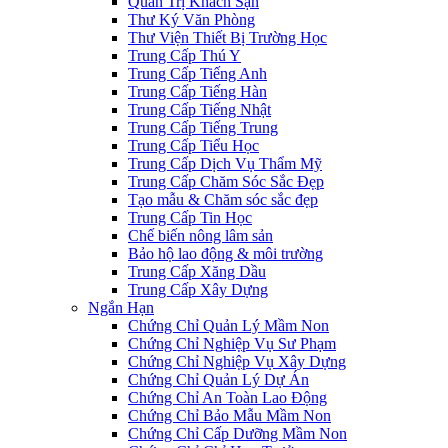
Quản Trị Khách Sạn
Thư Ký Văn Phòng
Thư Viện Thiết Bị Trường Học
Trung Cấp Thú Y
Trung Cấp Tiếng Anh
Trung Cấp Tiếng Hàn
Trung Cấp Tiếng Nhật
Trung Cấp Tiếng Trung
Trung Cấp Tiểu Học
Trung Cấp Dịch Vụ Thẩm Mỹ
Trung Cấp Chăm Sóc Sắc Đẹp
Tạo mẫu & Chăm sóc sắc đẹp
Trung Cấp Tin Học
Chế biến nông lâm sản
Bảo hộ lao động & môi trường
Trung Cấp Xăng Dầu
Trung Cấp Xây Dựng
Ngắn Hạn
Chứng Chỉ Quản Lý Mầm Non
Chứng Chỉ Nghiệp Vụ Sư Phạm
Chứng Chỉ Nghiệp Vụ Xây Dựng
Chứng Chỉ Quản Lý Dự Án
Chứng Chỉ An Toàn Lao Động
Chứng Chỉ Bảo Mẫu Mầm Non
Chứng Chỉ Cấp Dưỡng Mầm Non