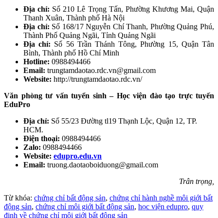
Địa chỉ:
Số 210 Lê Trọng Tấn, Phường Khương Mai, Quận
Thanh Xuân, Thành phố Hà Nội
Địa chỉ:
Số 168/17 Nguyễn Chí Thanh, Phường Quảng Phú,
Thành Phố Quảng Ngãi, Tỉnh Quảng Ngãi
Địa chỉ:
Số 56 Trần Thánh Tông, Phường 15, Quận Tân
Bình, Thành phố Hồ Chí Minh
Hotline:
0988494466
Email:
trungtamdaotao.rdc.vn@gmail.com
Website:
http://trungtamdaotao.rdc.vn/
Văn phòng tư vấn tuyển sinh – Học viện đào tạo trực tuyến
EduPro
Địa chỉ:
Số 55/23 Đường tl19 Thạnh Lộc, Quận 12, TP.
HCM.
Điện thoại:
0988494466
Zalo:
0988494466
Website:
edupro.edu.vn
Email:
truong.daotaoboiduong@gmail.com
Trân trọng,
Từ khóa:
chứng chỉ bất động sản
,
chứng chỉ hành nghề môi giới bất
động sản
,
chứng chỉ môi giới bất động sản
,
học viện edupro
,
quy
định về chứng chỉ môi giới bất động sản