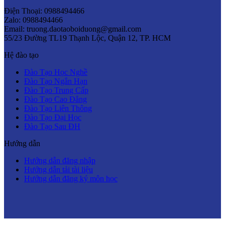
Điện Thoại: 0988494466
Zalo: 0988494466
Email: truong.daotaoboiduong@gmail.com
55/23 Đường TL19 Thạnh Lộc, Quận 12, TP. HCM
Hệ đào tạo
Đào Tạo Học Nghề
Đào Tạo Ngắn Hạn
Đào Tạo Trung Cấp
Đào Tạo Cao Đẳng
Đào Tạo Liên Thông
Đào Tạo Đại Học
Đào Tạo Sau ĐH
Hướng dẫn
Hướng dẫn đăng nhập
Hướng dẫn tải tài liệu
Hướng dẫn đăng ký môn học