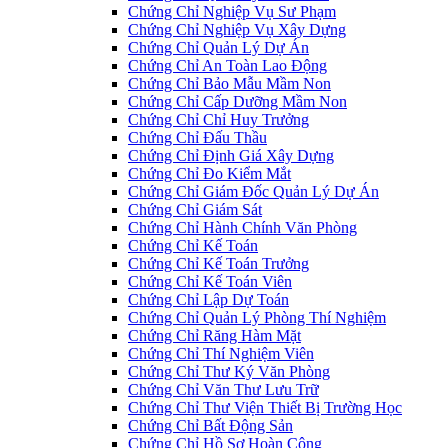
Chứng Chỉ Nghiệp Vụ Sư Phạm
Chứng Chỉ Nghiệp Vụ Xây Dựng
Chứng Chỉ Quản Lý Dự Án
Chứng Chỉ An Toàn Lao Động
Chứng Chỉ Bảo Mẫu Mầm Non
Chứng Chỉ Cấp Dưỡng Mầm Non
Chứng Chỉ Chỉ Huy Trưởng
Chứng Chỉ Đấu Thầu
Chứng Chỉ Định Giá Xây Dựng
Chứng Chỉ Đo Kiểm Mắt
Chứng Chỉ Giám Đốc Quản Lý Dự Án
Chứng Chỉ Giám Sát
Chứng Chỉ Hành Chính Văn Phòng
Chứng Chỉ Kế Toán
Chứng Chỉ Kế Toán Trưởng
Chứng Chỉ Kế Toán Viên
Chứng Chỉ Lập Dự Toán
Chứng Chỉ Quản Lý Phòng Thí Nghiệm
Chứng Chỉ Răng Hàm Mặt
Chứng Chỉ Thí Nghiệm Viên
Chứng Chỉ Thư Ký Văn Phòng
Chứng Chỉ Văn Thư Lưu Trữ
Chứng Chỉ Thư Viện Thiết Bị Trường Học
Chứng Chỉ Bất Động Sản
Chứng Chỉ Hồ Sơ Hoàn Công