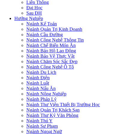
Liên Thông
Đại Học
Sau ĐH
Hướng Nghiệp
Ngành Kế Toán
Ngành Quản Trị Kinh Doanh
Ngành Cầu Đường
Ngành Công Nghệ Thông Tin
Ngành Chế Biến Món Ăn
Ngành Bảo Hộ Lao Động
Ngành Bảo Vệ Thực Vật
Ngành Chăm Sóc Sắc Đẹp
Ngành Công Nghệ Ô Tô
Ngành Du Lịch
Ngành Điện
Ngành Luật
Ngành Nấu Ăn
Ngành Nông Nghiệp
Ngành Pháp Lý
Ngành Thư Viện Thiết Bị Trường Học
Ngành Quản Trị Khách Sạn
Ngành Thư Ký Văn Phòng
Ngành Thú Y
Ngành Sư Phạm
Ngành Ngoại Ngữ