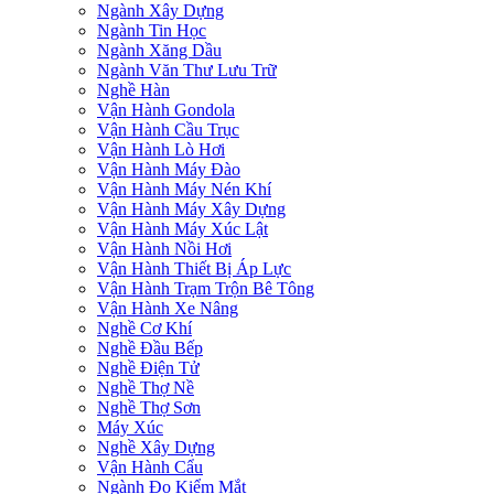
Ngành Xây Dựng
Ngành Tin Học
Ngành Xăng Dầu
Ngành Văn Thư Lưu Trữ
Nghề Hàn
Vận Hành Gondola
Vận Hành Cầu Trục
Vận Hành Lò Hơi
Vận Hành Máy Đào
Vận Hành Máy Nén Khí
Vận Hành Máy Xây Dựng
Vận Hành Máy Xúc Lật
Vận Hành Nồi Hơi
Vận Hành Thiết Bị Áp Lực
Vận Hành Trạm Trộn Bê Tông
Vận Hành Xe Nâng
Nghề Cơ Khí
Nghề Đầu Bếp
Nghề Điện Tử
Nghề Thợ Nề
Nghề Thợ Sơn
Máy Xúc
Nghề Xây Dựng
Vận Hành Cẩu
Ngành Đo Kiểm Mắt