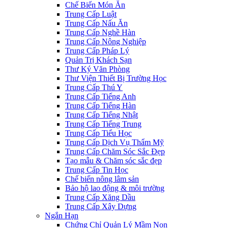
Chế Biến Món Ăn
Trung Cấp Luật
Trung Cấp Nấu Ăn
Trung Cấp Nghề Hàn
Trung Cấp Nông Nghiệp
Trung Cấp Pháp Lý
Quản Trị Khách Sạn
Thư Ký Văn Phòng
Thư Viện Thiết Bị Trường Học
Trung Cấp Thú Y
Trung Cấp Tiếng Anh
Trung Cấp Tiếng Hàn
Trung Cấp Tiếng Nhật
Trung Cấp Tiếng Trung
Trung Cấp Tiểu Học
Trung Cấp Dịch Vụ Thẩm Mỹ
Trung Cấp Chăm Sóc Sắc Đẹp
Tạo mẫu & Chăm sóc sắc đẹp
Trung Cấp Tin Học
Chế biến nông lâm sản
Bảo hộ lao động & môi trường
Trung Cấp Xăng Dầu
Trung Cấp Xây Dựng
Ngắn Hạn
Chứng Chỉ Quản Lý Mầm Non