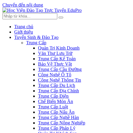
Chuyển đến nội dung
Trang chủ
Giới thiệu
Tuyển Sinh & Đào Tạo
Trung Cấp
Quản Trị Kinh Doanh
Văn Thư Lưu Trữ
Trung Cấp Kế Toán
Bảo Vệ Thực Vật
Trung Cấp Cầu Đường
Công Nghệ Ô Tô
Công Nghệ Thông Tin
Trung Cấp Du Lịch
Trung Cấp Địa Chính
Trung Cấp Điện
Chế Biến Món Ăn
Trung Cấp Luật
Trung Cấp Nấu Ăn
Trung Cấp Nghề Hàn
Trung Cấp Nông Nghiệp
Trung Cấp Pháp Lý