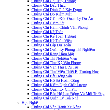
Chứng Chỉ Chỉ Huy Trưởng
Chứng Chỉ Đấu Thầu
Chứng Chỉ Định Giá Xây Dựng
Chứng Chỉ Đo Kiểm Mắt
Chứng Chỉ Giám Đốc Quản Lý Dự Án
Chứng Chỉ Giám Sát
Chứng Chỉ Hành Chính Văn Phòng
Chứng Chỉ Kế Toán
Chứng Chỉ Kế Toán Trưởng
Chứng Chỉ Kế Toán Viên
Chứng Chỉ Lập Dự Toán
Chứng Chỉ Quản Lý Phòng Thí Nghiệm
Chứng Chỉ Răng Hàm Mặt
Chứng Chỉ Thí Nghiệm Viên
Chứng Chỉ Thư Ký Văn Phòng
Chứng Chỉ Văn Thư Lưu Trữ
Chứng Chỉ Thư Viện Thiết Bị Trường Học
Chứng Chỉ Bất Động Sản
Chứng Chỉ Hồ Sơ Hoàn Công
Chứng Chỉ Kiểm Định Chất Lượng
Chứng Chỉ Quản Lý Chi Phí
Chứng Chỉ Bảo Hộ Lao Động Và Môi Trường
Chứng Chỉ Quản Lý Toà Nhà
Học Nghề
Chứng Chỉ Vận Hành Xe Nâng