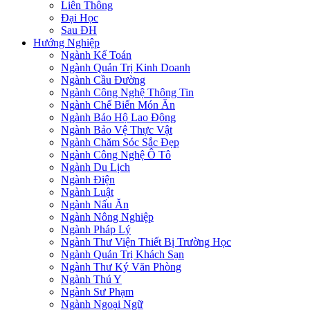
Liên Thông
Đại Học
Sau ĐH
Hướng Nghiệp
Ngành Kế Toán
Ngành Quản Trị Kinh Doanh
Ngành Cầu Đường
Ngành Công Nghệ Thông Tin
Ngành Chế Biến Món Ăn
Ngành Bảo Hộ Lao Động
Ngành Bảo Vệ Thực Vật
Ngành Chăm Sóc Sắc Đẹp
Ngành Công Nghệ Ô Tô
Ngành Du Lịch
Ngành Điện
Ngành Luật
Ngành Nấu Ăn
Ngành Nông Nghiệp
Ngành Pháp Lý
Ngành Thư Viện Thiết Bị Trường Học
Ngành Quản Trị Khách Sạn
Ngành Thư Ký Văn Phòng
Ngành Thú Y
Ngành Sư Phạm
Ngành Ngoại Ngữ