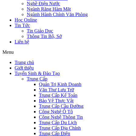
Nghề Điện Nước
Ngành Răng Hàm Mặt
Ngành Hành Chính Văn Phòng
Học Online
Tin Tức
Tin Giáo Dục
Thông Tin Bộ, Sở
Liên hệ
Menu
Trang chủ
Giới thiệu
Tuyển Sinh & Đào Tạo
Trung Cấp
Quản Trị Kinh Doanh
Văn Thư Lưu Trữ
Trung Cấp Kế Toán
Bảo Vệ Thực Vật
Trung Cấp Cầu Đường
Công Nghệ Ô Tô
Công Nghệ Thông Tin
Trung Cấp Du Lịch
Trung Cấp Địa Chính
Trung Cấp Điện