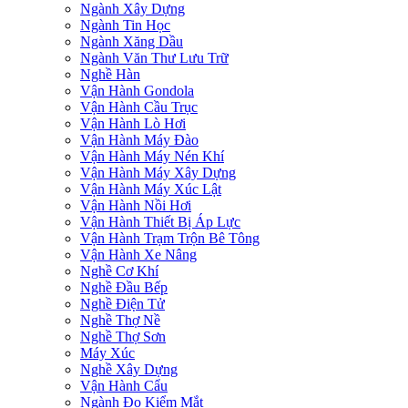
Ngành Xây Dựng
Ngành Tin Học
Ngành Xăng Dầu
Ngành Văn Thư Lưu Trữ
Nghề Hàn
Vận Hành Gondola
Vận Hành Cầu Trục
Vận Hành Lò Hơi
Vận Hành Máy Đào
Vận Hành Máy Nén Khí
Vận Hành Máy Xây Dựng
Vận Hành Máy Xúc Lật
Vận Hành Nồi Hơi
Vận Hành Thiết Bị Áp Lực
Vận Hành Trạm Trộn Bê Tông
Vận Hành Xe Nâng
Nghề Cơ Khí
Nghề Đầu Bếp
Nghề Điện Tử
Nghề Thợ Nề
Nghề Thợ Sơn
Máy Xúc
Nghề Xây Dựng
Vận Hành Cẩu
Ngành Đo Kiểm Mắt