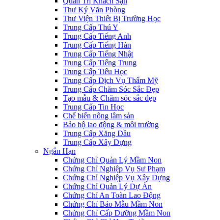
Quản Trị Khách Sạn
Thư Ký Văn Phòng
Thư Viện Thiết Bị Trường Học
Trung Cấp Thú Y
Trung Cấp Tiếng Anh
Trung Cấp Tiếng Hàn
Trung Cấp Tiếng Nhật
Trung Cấp Tiếng Trung
Trung Cấp Tiểu Học
Trung Cấp Dịch Vụ Thẩm Mỹ
Trung Cấp Chăm Sóc Sắc Đẹp
Tạo mẫu & Chăm sóc sắc đẹp
Trung Cấp Tin Học
Chế biến nông lâm sản
Bảo hộ lao động & môi trường
Trung Cấp Xăng Dầu
Trung Cấp Xây Dựng
Ngắn Hạn
Chứng Chỉ Quản Lý Mầm Non
Chứng Chỉ Nghiệp Vụ Sư Phạm
Chứng Chỉ Nghiệp Vụ Xây Dựng
Chứng Chỉ Quản Lý Dự Án
Chứng Chỉ An Toàn Lao Động
Chứng Chỉ Bảo Mẫu Mầm Non
Chứng Chỉ Cấp Dưỡng Mầm Non