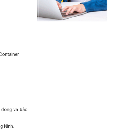
.
Container.
, đóng và bảo
g Ninh.