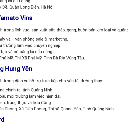
ăng lái cẩu cảng.
 Đề, Quận Long Biên, Hà Nội.
Yamato Vina
trong lĩnh vực: sản xuất sắt, thép, gang, buôn bán kim loại và quặng
áy và 1 văn phòng sale & marketing.
ôi trường làm việc chuyên nghiệp.
tạo và có bằng lái cẩu cảng.
hú Mỹ, Thị Xã Phú Mỹ, Tỉnh Bà Rịa Vũng Tàu.
ng Hưng Yên
 trong dịch vụ hỗ trợ trực tiếp cho vận tải đường thủy.
g chính tại tỉnh Quảng Ninh.
ài, môi trường làm việc hiện đại.
lên, trung thực và hòa đồng.
n Phong, Xã Tiền Phong, Thị xã Quảng Yên, Tỉnh Quảng Ninh.
rd