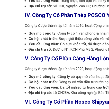
Yêu cầu ứng viên:
Trung thực, tích cực và có kỹ n
Địa chỉ
trụ sở
:
Số 158, Nguyễn Văn Cừ, Phường Bồ
IV. Công Ty Cổ Phần Thép POSCO 
Công ty được thành lập từ năm 2010, hoạt động chính 
Quy mô công ty:
Công ty có 1 văn phòng & nhà m
Cơ hội phát triển:
Được giới thiệu công việc và m
Yêu cầu ứng viên:
Có sức khỏe tốt,
đã được đào 
Địa chỉ trụ sở:
Đường N1, KCN Phú Mỹ 2, Phường P
V. Công Ty Cổ Phần Cảng Hàng Lỏ
Công ty được thành lập từ năm 2020, hoạt động chính
Quy mô công ty:
Công ty có quy mô vừa, hoạt độn
Cơ hội phát triển:
Công ty có vốn đầu tư nước ngo
Yêu cầu ứng viên:
Đã tốt nghiệp từ trung cấp trở 
Địa chỉ trụ sở:
Lô CN28A, Khu công nghiệp Bắc Tiề
VI. Công Ty Cổ Phần Nosco Shipya