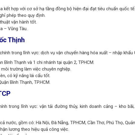
a kết hợp với cơ sở hạ tầng đồng bộ hiện đại đạt tiêu chuẩn quốc tế
hỉ phép theo quy định.
thuật vận hành tốt.
a – Vũng Tàu.
ốc Thịnh
hính trong lĩnh vực: dịch vụ vận chuyển hàng hóa xuất – nhập khẩu 
uận Bình Thạnh và 1 chi nhánh tại quận 2, TPHCM.
 môi trường làm việc chuyên nghiệp.
ên, có kỹ năng lái cẩu tốt.
Quận Bình Thạnh, TP.HCM.
CTCP
nh trong lĩnh vực: vận tải đường thủy, kinh doanh cảng – kho bãi
n cả nước, gồm có: Hà Nội, Đà Nẵng, TPHCM, Cần Thơ, Phú Thọ, Quản
hận lương theo hiệu quả công việc.