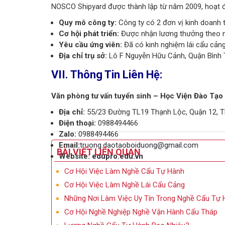
NOSCO Shipyard được thành lập từ năm 2009, hoạt độ
Quy mô công ty:
Công ty có 2 đơn vị kinh doanh 
Cơ hội phát triển:
Được nhận lương thưởng theo n
Yêu cầu ứng viên:
Đã có kinh nghiệm lái cẩu cảng,
Địa chỉ trụ sở:
Lô
F Nguyễn Hữu Cảnh, Quận Bình
VII. Thông Tin Liên Hệ:
Văn phòng tư vấn tuyển sinh – Học Viện Đào Tạ
Địa chỉ:
55/23 Đường TL19 Thạnh Lộc, Quận 12, T
Điện thoại:
0988494466
Zalo:
0988494466
Email:
truong.daotaoboiduong@gmail.com
BÀI VIẾT LIÊN QUAN
Website:
edupro.edu.vn
Cơ Hội Việc Làm Nghề Cẩu Tự Hành
Cơ Hội Việc Làm Nghề Lái Cẩu Cảng
Những Nơi Làm Việc Uy Tín Trong Nghề Cẩu Tự 
Cơ Hội Nghề Nghiệp Nghề Vận Hành Cẩu Tháp