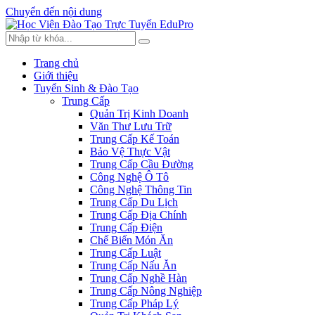
Chuyển đến nội dung
Trang chủ
Giới thiệu
Tuyển Sinh & Đào Tạo
Trung Cấp
Quản Trị Kinh Doanh
Văn Thư Lưu Trữ
Trung Cấp Kế Toán
Bảo Vệ Thực Vật
Trung Cấp Cầu Đường
Công Nghệ Ô Tô
Công Nghệ Thông Tin
Trung Cấp Du Lịch
Trung Cấp Địa Chính
Trung Cấp Điện
Chế Biến Món Ăn
Trung Cấp Luật
Trung Cấp Nấu Ăn
Trung Cấp Nghề Hàn
Trung Cấp Nông Nghiệp
Trung Cấp Pháp Lý