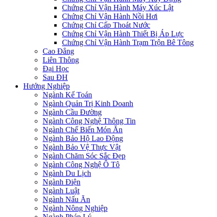
Chứng Chỉ Vận Hành Máy Xúc Lật
Chứng Chỉ Vận Hành Nồi Hơi
Chứng Chỉ Cấp Thoát Nước
Chứng Chỉ Vận Hành Thiết Bị Áp Lực
Chứng Chỉ Vận Hành Trạm Trộn Bê Tông
Cao Đẳng
Liên Thông
Đại Học
Sau ĐH
Hướng Nghiệp
Ngành Kế Toán
Ngành Quản Trị Kinh Doanh
Ngành Cầu Đường
Ngành Công Nghệ Thông Tin
Ngành Chế Biến Món Ăn
Ngành Bảo Hộ Lao Động
Ngành Bảo Vệ Thực Vật
Ngành Chăm Sóc Sắc Đẹp
Ngành Công Nghệ Ô Tô
Ngành Du Lịch
Ngành Điện
Ngành Luật
Ngành Nấu Ăn
Ngành Nông Nghiệp
Ngành Pháp Lý