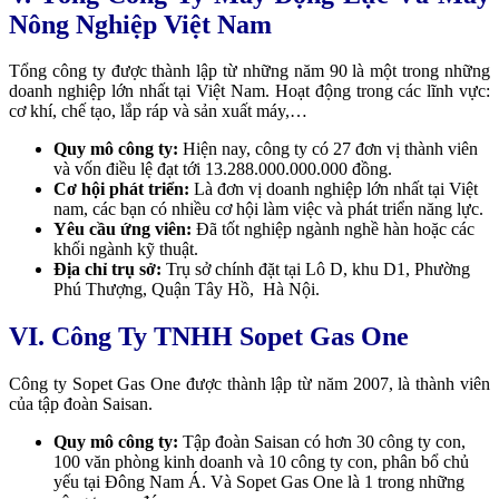
Nông Nghiệp Việt Nam
Tổng công ty được thành lập từ những năm 90 là một trong những
doanh nghiệp lớn nhất tại Việt Nam. Hoạt động trong các lĩnh vực:
cơ khí, chế tạo, lắp ráp và sản xuất máy,…
Quy mô công ty:
Hiện nay, công ty có 27 đơn vị thành viên
và vốn điều lệ đạt tới 13.288.000.000.000 đồng.
Cơ hội phát triển:
Là đơn vị doanh nghiệp lớn nhất tại Việt
nam, các bạn có nhiều cơ hội làm việc và phát triển năng lực.
Yêu cầu ứng viên:
Đã tốt nghiệp ngành nghề hàn hoặc các
khối ngành kỹ thuật.
Địa chỉ trụ sở:
Trụ sở chính đặt tại
Lô D, khu D1, Phường
Phú Thượng, Quận Tây Hồ, Hà Nội.
VI. Công Ty TNHH Sopet Gas One
Công ty Sopet Gas One được thành lập từ năm 2007, là thành viên
của tập đoàn Saisan.
Quy mô công ty:
Tập đoàn Saisan có hơn 30 công ty con,
100 văn phòng kinh doanh và 10 công ty con, phân bổ chủ
yếu tại Đông Nam Á. Và Sopet Gas One là 1 trong những