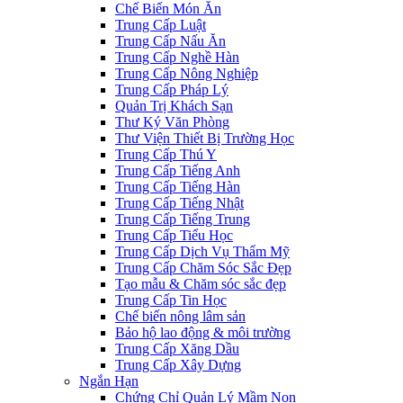
Chế Biến Món Ăn
Trung Cấp Luật
Trung Cấp Nấu Ăn
Trung Cấp Nghề Hàn
Trung Cấp Nông Nghiệp
Trung Cấp Pháp Lý
Quản Trị Khách Sạn
Thư Ký Văn Phòng
Thư Viện Thiết Bị Trường Học
Trung Cấp Thú Y
Trung Cấp Tiếng Anh
Trung Cấp Tiếng Hàn
Trung Cấp Tiếng Nhật
Trung Cấp Tiếng Trung
Trung Cấp Tiểu Học
Trung Cấp Dịch Vụ Thẩm Mỹ
Trung Cấp Chăm Sóc Sắc Đẹp
Tạo mẫu & Chăm sóc sắc đẹp
Trung Cấp Tin Học
Chế biến nông lâm sản
Bảo hộ lao động & môi trường
Trung Cấp Xăng Dầu
Trung Cấp Xây Dựng
Ngắn Hạn
Chứng Chỉ Quản Lý Mầm Non