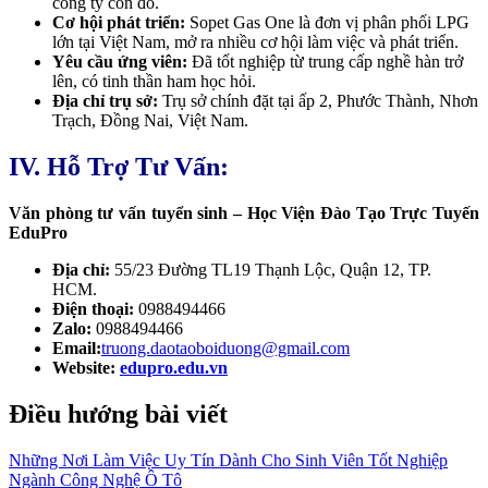
công ty con đó.
Cơ hội phát triển:
Sopet Gas One là đơn vị phân phối LPG
lớn tại Việt Nam, mở ra nhiều cơ hội làm việc và phát triển.
Yêu cầu ứng viên:
Đã tốt nghiệp từ trung cấp nghề hàn trở
lên, có tinh thần ham học hỏi.
Địa chỉ trụ sở:
Trụ sở chính đặt tại ấp 2, Phước Thành, Nhơn
Trạch, Đồng Nai, Việt Nam.
IV. Hỗ Trợ Tư Vấn:
Văn phòng tư vấn tuyển sinh – Học Viện Đào Tạo Trực Tuyến
EduPro
Địa chỉ:
55/23 Đường TL19 Thạnh Lộc, Quận 12, TP.
HCM.
Điện thoại:
0988494466
Zalo:
0988494466
Email:
truong.daotaoboiduong@gmail.com
Website:
edupro.edu.vn
Điều hướng bài viết
Những Nơi Làm Việc Uy Tín Dành Cho Sinh Viên Tốt Nghiệp
Ngành Công Nghệ Ô Tô