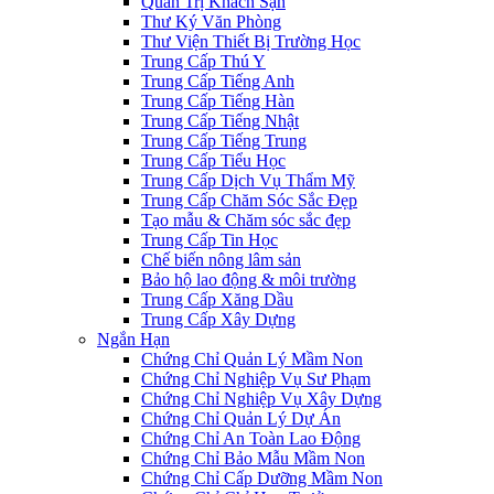
Quản Trị Khách Sạn
Thư Ký Văn Phòng
Thư Viện Thiết Bị Trường Học
Trung Cấp Thú Y
Trung Cấp Tiếng Anh
Trung Cấp Tiếng Hàn
Trung Cấp Tiếng Nhật
Trung Cấp Tiếng Trung
Trung Cấp Tiểu Học
Trung Cấp Dịch Vụ Thẩm Mỹ
Trung Cấp Chăm Sóc Sắc Đẹp
Tạo mẫu & Chăm sóc sắc đẹp
Trung Cấp Tin Học
Chế biến nông lâm sản
Bảo hộ lao động & môi trường
Trung Cấp Xăng Dầu
Trung Cấp Xây Dựng
Ngắn Hạn
Chứng Chỉ Quản Lý Mầm Non
Chứng Chỉ Nghiệp Vụ Sư Phạm
Chứng Chỉ Nghiệp Vụ Xây Dựng
Chứng Chỉ Quản Lý Dự Án
Chứng Chỉ An Toàn Lao Động
Chứng Chỉ Bảo Mẫu Mầm Non
Chứng Chỉ Cấp Dưỡng Mầm Non