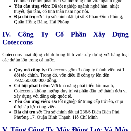
có nhiều cơ hội phát triển và mở rộng lĩnh vực ngành nghề.
Yêu cầu ứng viên:
Đã tốt nghiệp ngành nghề hàn, nhiệt
huyết, tận tâm, có tinh thần ham học hỏi.
Địa chỉ trụ sở:
Trụ sở chính đặt tại
số 3 Phan Đình Phùng,
Quận Hồng Bàng, Hải Phòng.
IV. Công Ty Cổ Phần Xây Dựng
Coteccons
Coteccons hoạt động chính trong lĩnh vực xây dựng với hàng loạt
các dự án lớn trong cả nước.
Quy mô công ty:
Coteccons gồm 3 công ty thành viên và 1
đối tác chính. Trong đó, vốn điều lệ công ty lên đến
792.550.000.000 đồng.
Cơ hội phát triển:
Với khả năng phát triển lớn mạnh,
Coteccons không ngừng duy trì và phấn đầu trở thành đơn vị
xây dựng với đẳng cấp quốc tế.
Yêu cầu ứng viên:
Đã tốt nghiệp từ trung cấp trở lên, chịu
được áp lực công việc.
Địa chỉ trụ sở:
Trụ sở chính đặt tại
236/6 Điện Biên Phủ,
Phường 17, Quận Bình Thạnh, Hồ Chí Minh
V.
Tổng Công Ty Máy Động Lực Và Máy