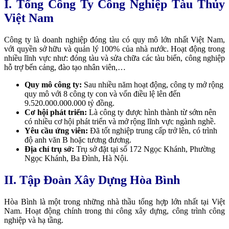
I. Tổng Công Ty Công Nghiệp Tàu Thủy
Việt Nam
Công ty là doanh nghiệp đóng tàu có quy mô lớn nhất Việt Nam,
với quyền sở hữu và quản lý 100% của nhà nước. Hoạt động trong
nhiều lĩnh vực như: đóng tàu và sửa chữa các tàu biển, công nghiệp
hỗ trợ bến cảng, đào tạo nhân viên,…
Quy mô công ty:
Sau nhiều năm hoạt động, công ty mở rộng
quy mô với 8 công ty con và vốn điều lệ lên đến
9.520.000.000.000 tỷ đồng.
Cơ hội phát triển:
Là công ty được hình thành từ sớm nên
có nhiều cơ hội phát triển và mở rộng lĩnh vực ngành nghề.
Yêu cầu ứng viên:
Đã tốt nghiệp trung cấp trở lên, có trình
độ anh văn B hoặc tương đương.
Địa chỉ trụ sở:
Trụ sở đặt tại số
172 Ngọc Khánh, Phường
Ngọc Khánh, Ba Đình, Hà Nội.
II. Tập Đoàn Xây Dựng Hòa Bình
Hòa Bình là một trong những nhà thầu tổng hợp lớn nhất tại Việt
Nam. Hoạt động chính trong thi công xây dựng, công trình công
nghiệp và hạ tầng.