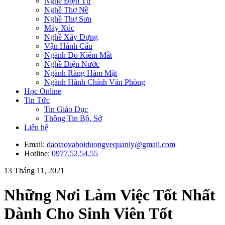
Nghề Điện Tử
Nghề Thợ Nề
Nghề Thợ Sơn
Máy Xúc
Nghề Xây Dựng
Vận Hành Cẩu
Ngành Đo Kiểm Mắt
Nghề Điện Nước
Ngành Răng Hàm Mặt
Ngành Hành Chính Văn Phòng
Học Online
Tin Tức
Tin Giáo Dục
Thông Tin Bộ, Sở
Liên hệ
Email:
daotaovaboiduongvequanly@gmail.com
Hotline:
0977.52.54.55
13 Tháng 11, 2021
Những Nơi Làm Việc Tốt Nhất
Dành Cho Sinh Viên Tốt