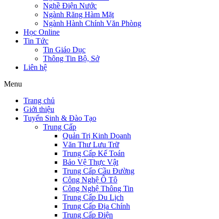
Nghề Điện Nước
Ngành Răng Hàm Mặt
Ngành Hành Chính Văn Phòng
Học Online
Tin Tức
Tin Giáo Dục
Thông Tin Bộ, Sở
Liên hệ
Menu
Trang chủ
Giới thiệu
Tuyển Sinh & Đào Tạo
Trung Cấp
Quản Trị Kinh Doanh
Văn Thư Lưu Trữ
Trung Cấp Kế Toán
Bảo Vệ Thực Vật
Trung Cấp Cầu Đường
Công Nghệ Ô Tô
Công Nghệ Thông Tin
Trung Cấp Du Lịch
Trung Cấp Địa Chính
Trung Cấp Điện