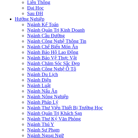
Liên Thông
Đại Học
Sau ĐH
Hướng Nghiệp
Ngành Kế Toán
Ngành Quản Trị Kinh Doanh
Ngành Cầu Đường
Ngành Công Nghệ Thông Tin
Ngành Chế Biến Món Ăn
Ngành Bảo Hộ Lao Động
Ngành Bảo Vệ Thực Vật
Ngành Chăm Sóc Sắc Đẹp
Ngành Công Nghệ Ô Tô
Ngành Du Lịch
Ngành Điện
Ngành Luật
Ngành Nấu Ăn
Ngành Nông Nghiệp
Ngành Pháp Lý
Ngành Thư Viện Thiết Bị Trường Học
Ngành Quản Trị Khách Sạn
Ngành Thư Ký Văn Phòng
Ngành Thú Y
Ngành Sư Phạm
Ngành Ngoại Ngữ