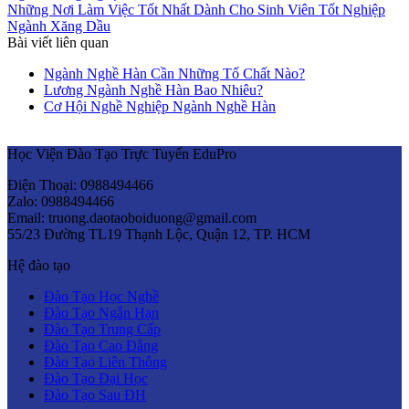
Những Nơi Làm Việc Tốt Nhất Dành Cho Sinh Viên Tốt Nghiệp
Ngành Xăng Dầu
Bài viết liên quan
Ngành Nghề Hàn Cần Những Tố Chất Nào?
Lương Ngành Nghề Hàn Bao Nhiêu?
Cơ Hội Nghề Nghiệp Ngành Nghề Hàn
Học Viện Đào Tạo Trực Tuyến EduPro
Điện Thoại: 0988494466
Zalo: 0988494466
Email: truong.daotaoboiduong@gmail.com
55/23 Đường TL19 Thạnh Lộc, Quận 12, TP. HCM
Hệ đào tạo
Đào Tạo Học Nghề
Đào Tạo Ngắn Hạn
Đào Tạo Trung Cấp
Đào Tạo Cao Đẳng
Đào Tạo Liên Thông
Đào Tạo Đại Học
Đào Tạo Sau ĐH