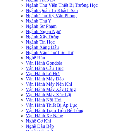
Ngành Thư Viện Thiết Bị Trường Học
Ngành Quản Trị Khách Sạn
Ngành Thư Ký Văn Phòng
Ngành Thú Y
Ngành Sư Phạm
Ngành Ngoại Ngữ
Ngành Xây Dựng
Ngành Tin Học
Ngành Xăng Dầu
Ngành Văn Thư Lưu Trữ
Nghề Hàn
Vận Hành Gondola
Vận Hành Cầu Trục
Vận Hành Lò Hơi
Vận Hành Máy Đào
Vận Hành Máy Nén Khí
Vận Hành Máy Xây Dựng
Vận Hành Máy Xúc Lật
Vận Hành Nồi Hơi
Vận Hành Thiết Bị Áp Lực
Vận Hành Trạm Trộn Bê Tông
Vận Hành Xe Nâng
Nghề Cơ Khí
Nghề Đầu Bếp