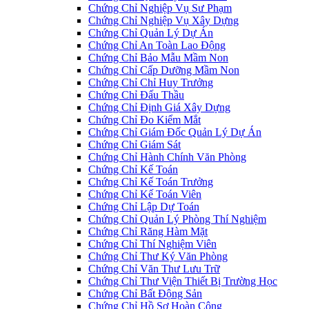
Chứng Chỉ Nghiệp Vụ Sư Phạm
Chứng Chỉ Nghiệp Vụ Xây Dựng
Chứng Chỉ Quản Lý Dự Án
Chứng Chỉ An Toàn Lao Động
Chứng Chỉ Bảo Mẫu Mầm Non
Chứng Chỉ Cấp Dưỡng Mầm Non
Chứng Chỉ Chỉ Huy Trưởng
Chứng Chỉ Đấu Thầu
Chứng Chỉ Định Giá Xây Dựng
Chứng Chỉ Đo Kiểm Mắt
Chứng Chỉ Giám Đốc Quản Lý Dự Án
Chứng Chỉ Giám Sát
Chứng Chỉ Hành Chính Văn Phòng
Chứng Chỉ Kế Toán
Chứng Chỉ Kế Toán Trưởng
Chứng Chỉ Kế Toán Viên
Chứng Chỉ Lập Dự Toán
Chứng Chỉ Quản Lý Phòng Thí Nghiệm
Chứng Chỉ Răng Hàm Mặt
Chứng Chỉ Thí Nghiệm Viên
Chứng Chỉ Thư Ký Văn Phòng
Chứng Chỉ Văn Thư Lưu Trữ
Chứng Chỉ Thư Viện Thiết Bị Trường Học
Chứng Chỉ Bất Động Sản
Chứng Chỉ Hồ Sơ Hoàn Công