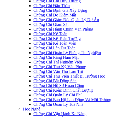
Chứng Chỉ Chỉ Huy Trưởng
Chứng Chỉ Đấu Thầu
Chứng Chỉ Định Giá Xây Dựng
Chứng Chỉ Đo Kiểm Mắt
Chứng Chỉ Giám Đốc Quản Lý Dự Án
Chứng Chỉ Giám Sát
Chứng Chỉ Hành Chính Văn Phòng
Chứng Chỉ Kế Toán
Chứng Chỉ Kế Toán Trưởng
Chứng Chỉ Kế Toán Viên
Chứng Chỉ Lập Dự Toán
Chứng Chỉ Quản Lý Phòng Thí Nghiệm
Chứng Chỉ Răng Hàm Mặt
Chứng Chỉ Thí Nghiệm Viên
Chứng Chỉ Thư Ký Văn Phòng
Chứng Chỉ Văn Thư Lưu Trữ
Chứng Chỉ Thư Viện Thiết Bị Trường Học
Chứng Chỉ Bất Động Sản
Chứng Chỉ Hồ Sơ Hoàn Công
Chứng Chỉ Kiểm Định Chất Lượng
Chứng Chỉ Quản Lý Chi Phí
Chứng Chỉ Bảo Hộ Lao Động Và Môi Trường
Chứng Chỉ Quản Lý Toà Nhà
Học Nghề
Chứng Chỉ Vận Hành Xe Nâng