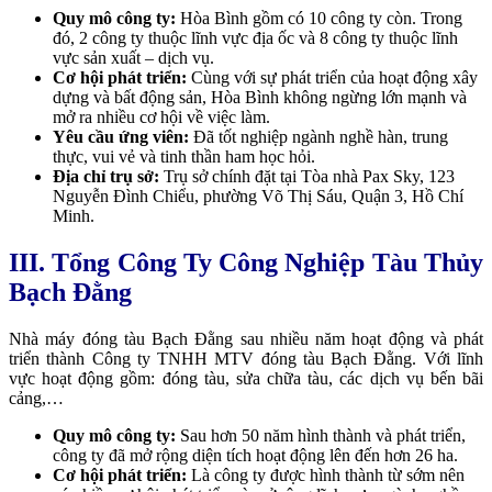
Quy mô công ty:
Hòa Bình gồm có 10 công ty còn. Trong
đó, 2 công ty thuộc lĩnh vực địa ốc và 8 công ty thuộc lĩnh
vực sản xuất – dịch vụ.
Cơ hội phát triển:
Cùng với sự phát triển của hoạt động xây
dựng và bất động sản, Hòa Bình không ngừng lớn mạnh và
mở ra nhiều cơ hội về việc làm.
Yêu cầu ứng viên:
Đã tốt nghiệp ngành nghề hàn, trung
thực, vui vẻ và tinh thần ham học hỏi.
Địa chỉ trụ sở:
Trụ sở chính đặt tại
Tòa nhà Pax Sky, 123
Nguyễn Đình Chiểu, phường Võ Thị Sáu, Quận 3, Hồ Chí
Minh.
III. Tổng Công Ty Công Nghiệp Tàu Thủy
Bạch Đằng
Nhà máy đóng tàu Bạch Đằng sau nhiều năm hoạt động và phát
triển thành
Công ty TNHH MTV đóng tàu Bạch Đằng. Với
lĩnh
vực hoạt động gồm: đóng tàu, sửa chữa tàu, các dịch vụ bến bãi
cảng,…
Quy mô công ty:
Sau hơn 50 năm hình thành và phát triển,
công ty đã mở rộng diện tích hoạt động lên đến hơn 26 ha.
Cơ hội phát triển:
Là công ty được hình thành từ sớm nên