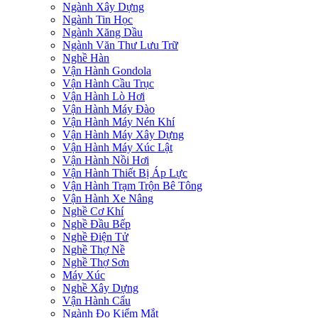
Ngành Xây Dựng
Ngành Tin Học
Ngành Xăng Dầu
Ngành Văn Thư Lưu Trữ
Nghề Hàn
Vận Hành Gondola
Vận Hành Cầu Trục
Vận Hành Lò Hơi
Vận Hành Máy Đào
Vận Hành Máy Nén Khí
Vận Hành Máy Xây Dựng
Vận Hành Máy Xúc Lật
Vận Hành Nồi Hơi
Vận Hành Thiết Bị Áp Lực
Vận Hành Trạm Trộn Bê Tông
Vận Hành Xe Nâng
Nghề Cơ Khí
Nghề Đầu Bếp
Nghề Điện Tử
Nghề Thợ Nề
Nghề Thợ Sơn
Máy Xúc
Nghề Xây Dựng
Vận Hành Cẩu
Ngành Đo Kiểm Mắt