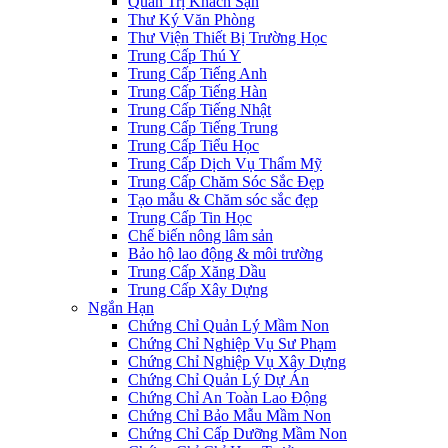
Quản Trị Khách Sạn
Thư Ký Văn Phòng
Thư Viện Thiết Bị Trường Học
Trung Cấp Thú Y
Trung Cấp Tiếng Anh
Trung Cấp Tiếng Hàn
Trung Cấp Tiếng Nhật
Trung Cấp Tiếng Trung
Trung Cấp Tiểu Học
Trung Cấp Dịch Vụ Thẩm Mỹ
Trung Cấp Chăm Sóc Sắc Đẹp
Tạo mẫu & Chăm sóc sắc đẹp
Trung Cấp Tin Học
Chế biến nông lâm sản
Bảo hộ lao động & môi trường
Trung Cấp Xăng Dầu
Trung Cấp Xây Dựng
Ngắn Hạn
Chứng Chỉ Quản Lý Mầm Non
Chứng Chỉ Nghiệp Vụ Sư Phạm
Chứng Chỉ Nghiệp Vụ Xây Dựng
Chứng Chỉ Quản Lý Dự Án
Chứng Chỉ An Toàn Lao Động
Chứng Chỉ Bảo Mẫu Mầm Non
Chứng Chỉ Cấp Dưỡng Mầm Non