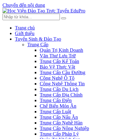
Chuyển đến nội dung
Trang chủ
Giới thiệu
Tuyển Sinh & Đào Tạo
Trung Cấp
Quản Trị Kinh Doanh
Văn Thư Lưu Trữ
Trung Cấp Kế Toán
Bảo Vệ Thực Vật
Trung Cấp Cầu Đường
Công Nghệ Ô Tô
Công Nghệ Thông Tin
Trung Cấp Du Lịch
Trung Cấp Địa Chính
Trung Cấp Điện
Chế Biến Món Ăn
Trung Cấp Luật
Trung Cấp Nấu Ăn
Trung Cấp Nghề Hàn
Trung Cấp Nông Nghiệp
Trung Cấp Pháp Lý