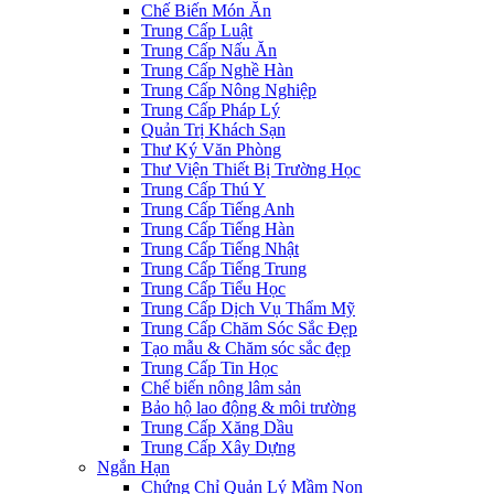
Chế Biến Món Ăn
Trung Cấp Luật
Trung Cấp Nấu Ăn
Trung Cấp Nghề Hàn
Trung Cấp Nông Nghiệp
Trung Cấp Pháp Lý
Quản Trị Khách Sạn
Thư Ký Văn Phòng
Thư Viện Thiết Bị Trường Học
Trung Cấp Thú Y
Trung Cấp Tiếng Anh
Trung Cấp Tiếng Hàn
Trung Cấp Tiếng Nhật
Trung Cấp Tiếng Trung
Trung Cấp Tiểu Học
Trung Cấp Dịch Vụ Thẩm Mỹ
Trung Cấp Chăm Sóc Sắc Đẹp
Tạo mẫu & Chăm sóc sắc đẹp
Trung Cấp Tin Học
Chế biến nông lâm sản
Bảo hộ lao động & môi trường
Trung Cấp Xăng Dầu
Trung Cấp Xây Dựng
Ngắn Hạn
Chứng Chỉ Quản Lý Mầm Non