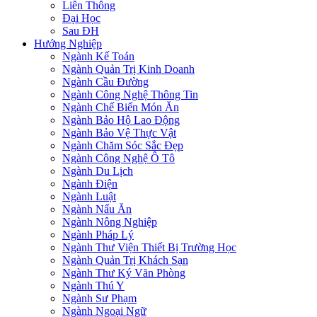
Liên Thông
Đại Học
Sau ĐH
Hướng Nghiệp
Ngành Kế Toán
Ngành Quản Trị Kinh Doanh
Ngành Cầu Đường
Ngành Công Nghệ Thông Tin
Ngành Chế Biến Món Ăn
Ngành Bảo Hộ Lao Động
Ngành Bảo Vệ Thực Vật
Ngành Chăm Sóc Sắc Đẹp
Ngành Công Nghệ Ô Tô
Ngành Du Lịch
Ngành Điện
Ngành Luật
Ngành Nấu Ăn
Ngành Nông Nghiệp
Ngành Pháp Lý
Ngành Thư Viện Thiết Bị Trường Học
Ngành Quản Trị Khách Sạn
Ngành Thư Ký Văn Phòng
Ngành Thú Y
Ngành Sư Phạm
Ngành Ngoại Ngữ