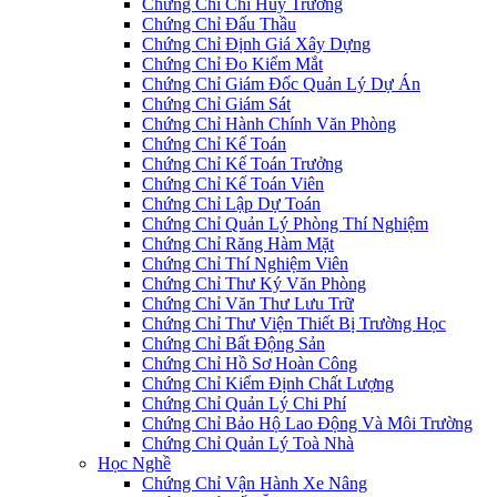
Chứng Chỉ Chỉ Huy Trưởng
Chứng Chỉ Đấu Thầu
Chứng Chỉ Định Giá Xây Dựng
Chứng Chỉ Đo Kiểm Mắt
Chứng Chỉ Giám Đốc Quản Lý Dự Án
Chứng Chỉ Giám Sát
Chứng Chỉ Hành Chính Văn Phòng
Chứng Chỉ Kế Toán
Chứng Chỉ Kế Toán Trưởng
Chứng Chỉ Kế Toán Viên
Chứng Chỉ Lập Dự Toán
Chứng Chỉ Quản Lý Phòng Thí Nghiệm
Chứng Chỉ Răng Hàm Mặt
Chứng Chỉ Thí Nghiệm Viên
Chứng Chỉ Thư Ký Văn Phòng
Chứng Chỉ Văn Thư Lưu Trữ
Chứng Chỉ Thư Viện Thiết Bị Trường Học
Chứng Chỉ Bất Động Sản
Chứng Chỉ Hồ Sơ Hoàn Công
Chứng Chỉ Kiểm Định Chất Lượng
Chứng Chỉ Quản Lý Chi Phí
Chứng Chỉ Bảo Hộ Lao Động Và Môi Trường
Chứng Chỉ Quản Lý Toà Nhà
Học Nghề
Chứng Chỉ Vận Hành Xe Nâng