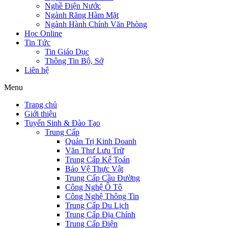
Nghề Điện Nước
Ngành Răng Hàm Mặt
Ngành Hành Chính Văn Phòng
Học Online
Tin Tức
Tin Giáo Dục
Thông Tin Bộ, Sở
Liên hệ
Menu
Trang chủ
Giới thiệu
Tuyển Sinh & Đào Tạo
Trung Cấp
Quản Trị Kinh Doanh
Văn Thư Lưu Trữ
Trung Cấp Kế Toán
Bảo Vệ Thực Vật
Trung Cấp Cầu Đường
Công Nghệ Ô Tô
Công Nghệ Thông Tin
Trung Cấp Du Lịch
Trung Cấp Địa Chính
Trung Cấp Điện