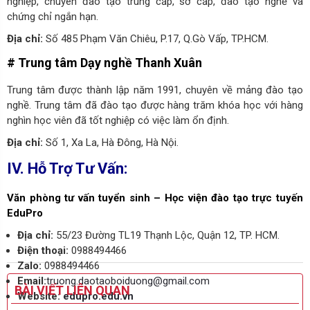
nghiệp, chuyên đào tạo trung cấp, sơ cấp, đào tạo nghề và
chứng chỉ ngắn hạn.
Địa chỉ:
Số 485 Phạm Văn Chiêu, P.17, Q.Gò Vấp, TP.HCM.
# Trung tâm Dạy nghề Thanh Xuân
Trung tâm được thành lập năm 1991, chuyên về mảng đào tạo
nghề. Trung tâm đã đào tạo được hàng trăm khóa học với hàng
nghìn học viên đã tốt nghiệp có việc làm ổn định.
Địa chỉ:
Số 1, Xa La, Hà Đông, Hà Nội.
IV. Hỗ Trợ Tư Vấn:
Văn phòng tư vấn tuyển sinh – Học viện đào tạo trực tuyến
EduPro
Địa chỉ:
55/23 Đường TL19 Thạnh Lộc, Quận 12, TP. HCM.
Điện thoại:
0988494466
Zalo:
0988494466
Email:
truong.daotaoboiduong@gmail.com
BÀI VIẾT LIÊN QUAN
Website:
edupro.edu.vn