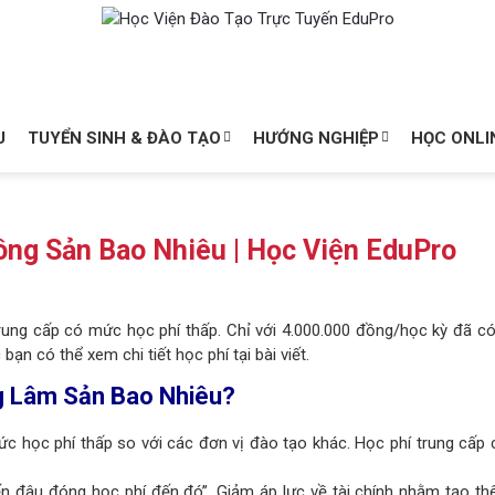
U
TUYỂN SINH & ĐÀO TẠO
HƯỚNG NGHIỆP
HỌC ONLI
ng Sản Bao Nhiêu | Học Viện EduPro
rung cấp có mức học phí thấp. Chỉ với 4.000.000 đồng/học kỳ đã có
ạn có thể xem chi tiết học phí tại bài viết.
ng Lâm Sản Bao Nhiêu?
ức học phí thấp so với các đơn vị đào tạo khác. Học phí trung cấp 
n đâu đóng học phí đến đó”. Giảm áp lực về tài chính nhằm tạo th