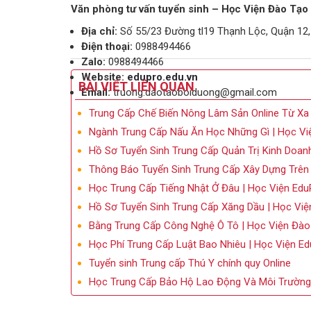
Văn phòng tư vấn tuyển sinh – Học Viện Đào Tạ
Địa chỉ:
Số 55/23 Đường tl19 Thạnh Lộc, Quận 12,
Điện thoại:
0988494466
Zalo:
0988494466
Website:
edupro.edu.vn
BÀI VIẾT LIÊN QUAN
Email:
truong.daotaoboiduong@gmail.com
Trung Cấp Chế Biến Nông Lâm Sản Online Từ Xa
Ngành Trung Cấp Nấu Ăn Học Những Gì | Học Vi
Hồ Sơ Tuyển Sinh Trung Cấp Quản Trị Kinh Doan
Thông Báo Tuyển Sinh Trung Cấp Xây Dựng Trê
Học Trung Cấp Tiếng Nhật Ở Đâu | Học Viện Edu
Hồ Sơ Tuyển Sinh Trung Cấp Xăng Dầu | Học Việ
Bằng Trung Cấp Công Nghệ Ô Tô | Học Viện Đào
Học Phí Trung Cấp Luật Bao Nhiêu | Học Viện E
Tuyển sinh Trung cấp Thú Y chính quy Online
Học Trung Cấp Bảo Hộ Lao Động Và Môi Trường 