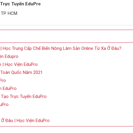
o Trực Tuyến EduPro
 TP. HCM.
 | Học Trung Cấp Chế Biến Nông Lâm Sản Online Từ Xa Ở Đâu?
ện Edupro
h | Học Viện EduPro
n Toàn Quốc Năm 2021
Pro
n EduPro
 Tạo Trực Tuyến EduPro
duPro
Ở Đâu | Học Viện EduPro