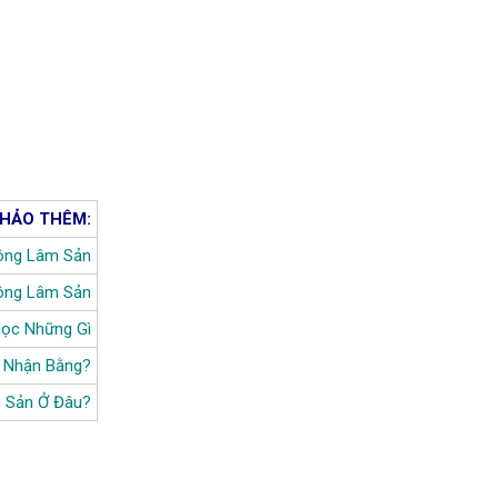
HẢO THÊM:
ông Lâm Sản
ông Lâm Sản
ọc Những Gì
u Nhận Bằng?
m Sản Ở Đâu?