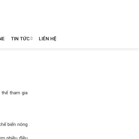
NE
TIN TỨC
LIÊN HỆ
 thể tham gia
chế biến nông
êm nhiều điều