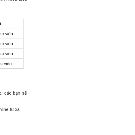
í
ọc viên
ọc viên
ọc viên
c viên
p, các bạn sẽ
line từ xa.