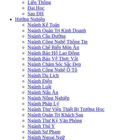
Liên Thông
Đại Học
Sau ĐH
Hướng Nghiệp
Ngành Kế Toán
Ngành Quản Trị Kinh Doanh
Ngành Cầu Đường
Ngành Công Nghệ Thông Tin
Ngành Chế Biến Món Ăn
Ngành Bảo Hộ Lao Động
Ngành Bảo Vệ Thực Vật
Ngành Chăm Sóc Sắc Đẹp
Ngành Công Nghệ Ô Tô
Ngành Du Lịch
Ngành Điện
Ngành Luật
Ngành Nấu Ăn
Ngành Nông Nghiệp
Ngành Pháp Lý
Ngành Thư Viện Thiết Bị Trường Học
Ngành Quản Trị Khách Sạn
Ngành Thư Ký Văn Phòng
Ngành Thú Y
Ngành Sư Phạm
Ngành Ngoại Ngữ