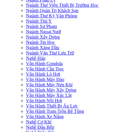
Ngành Thư Viện Thiết Bị Trường Học
Ngành Quản Trị Khách Sạn
Ngành Thư Ký Văn Phòng
Ngành Thú Y
Ngành Sư Phạm
Ngành Ngoại Ngữ
Ngành Xây Dựng
Ngành Tin Học
Ngành Xăng Dầu
Ngành Văn Thư Lưu Trữ
Nghề Hàn
Vận Hành Gondola
Vận Hành Cầu Trục
Vận Hành Lò Hơi
Vận Hành Máy Đào
Vận Hành Máy Nén Khí
Vận Hành Máy Xây Dựng
Vận Hành Máy Xúc Lật
Vận Hành Nồi Hơi
Vận Hành Thiết Bị Áp Lực
Vận Hành Trạm Trộn Bê Tông
Vận Hành Xe Nâng
Nghề Cơ Khí
Nghề Đầu Bếp