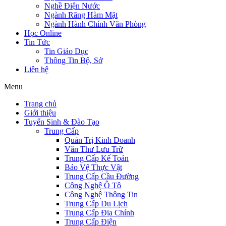
Nghề Điện Nước
Ngành Răng Hàm Mặt
Ngành Hành Chính Văn Phòng
Học Online
Tin Tức
Tin Giáo Dục
Thông Tin Bộ, Sở
Liên hệ
Menu
Trang chủ
Giới thiệu
Tuyển Sinh & Đào Tạo
Trung Cấp
Quản Trị Kinh Doanh
Văn Thư Lưu Trữ
Trung Cấp Kế Toán
Bảo Vệ Thực Vật
Trung Cấp Cầu Đường
Công Nghệ Ô Tô
Công Nghệ Thông Tin
Trung Cấp Du Lịch
Trung Cấp Địa Chính
Trung Cấp Điện