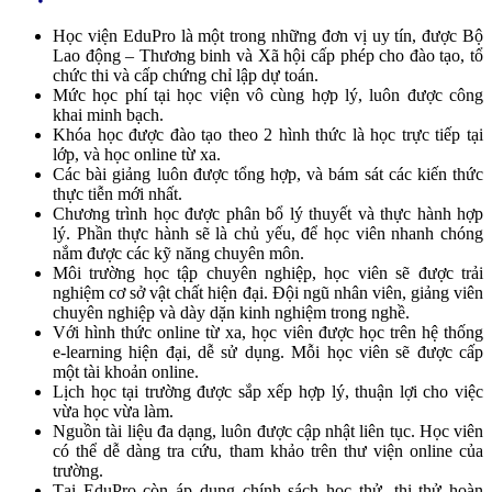
Học viện EduPro là một trong những đơn vị uy tín, được Bộ
Lao động – Thương binh và Xã hội cấp phép cho đào tạo, tổ
chức thi và cấp chứng chỉ lập dự toán.
Mức học phí tại học viện vô cùng hợp lý, luôn được công
khai minh bạch.
Khóa học được đào tạo theo 2 hình thức là học trực tiếp tại
lớp, và học online từ xa.
Các bài giảng luôn được tổng hợp, và bám sát các kiến thức
thực tiễn mới nhất.
Chương trình học được phân bổ lý thuyết và thực hành hợp
lý. Phần thực hành sẽ là chủ yếu, để học viên nhanh chóng
nắm được các kỹ năng chuyên môn.
Môi trường học tập chuyên nghiệp, học viên sẽ được trải
nghiệm cơ sở vật chất hiện đại. Đội ngũ nhân viên, giảng viên
chuyên nghiệp và dày dặn kinh nghiệm trong nghề.
Với hình thức online từ xa, học viên được học trên hệ thống
e-learning hiện đại, dễ sử dụng. Mỗi học viên sẽ được cấp
một tài khoản online.
Lịch học tại trường được sắp xếp hợp lý, thuận lợi cho việc
vừa học vừa làm.
Nguồn tài liệu đa dạng, luôn được cập nhật liên tục. Học viên
có thể dễ dàng tra cứu, tham khảo trên thư viện online của
trường.
Tại EduPro còn áp dụng chính sách học thử, thi thử hoàn