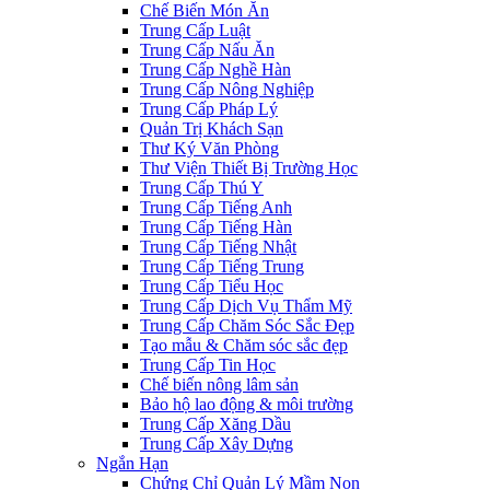
Chế Biến Món Ăn
Trung Cấp Luật
Trung Cấp Nấu Ăn
Trung Cấp Nghề Hàn
Trung Cấp Nông Nghiệp
Trung Cấp Pháp Lý
Quản Trị Khách Sạn
Thư Ký Văn Phòng
Thư Viện Thiết Bị Trường Học
Trung Cấp Thú Y
Trung Cấp Tiếng Anh
Trung Cấp Tiếng Hàn
Trung Cấp Tiếng Nhật
Trung Cấp Tiếng Trung
Trung Cấp Tiểu Học
Trung Cấp Dịch Vụ Thẩm Mỹ
Trung Cấp Chăm Sóc Sắc Đẹp
Tạo mẫu & Chăm sóc sắc đẹp
Trung Cấp Tin Học
Chế biến nông lâm sản
Bảo hộ lao động & môi trường
Trung Cấp Xăng Dầu
Trung Cấp Xây Dựng
Ngắn Hạn
Chứng Chỉ Quản Lý Mầm Non