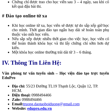
Chứng chỉ được trao cho học viên sau 3 – 4 ngày, sau khi có
kết quả đậu bài thi.
# Đào tạo online từ xa
Khi học online từ xa, học viên sẽ được tự do sắp xếp giờ học
cho mình. Thời gian đào tạo ngắn hay dài sẽ hoàn toàn phụ
thuộc vào mỗi học viên.
Nếu sắp xếp được nhiều thời gian cho việc học, học viên có
thể hoàn thành khóa học và thi lấy chứng chỉ sớm hơn dự
kiến.
Một khóa học online thường trải dài từ 3 – 6 tháng.
IV. Thông Tin Liên Hệ:
Văn phòng tư vấn tuyển sinh – Học viện đào tạo trực tuyến
EduPro
Địa chỉ:
55/23 Đường TL19 Thạnh Lộc, Quận 12, TP.
HCM.
Điện thoại:
0988494466
Zalo:
0988494466
Email:
truong.daotaoboiduong@gmail.com
Website:
edupro.edu.vn