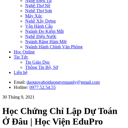
Nghề Điện Tử
Nghề Thợ Nề
Nghề Thợ Sơn
Máy Xúc
Nghề Xây Dựng
Vận Hành Cẩu
Ngành Đo Kiểm Mắt
Nghề Điện Nước
Ngành Răng Hàm Mặt
Ngành Hành Chính Văn Phòng
Học Online
Tin Tức
Tin Giáo Dục
Thông Tin Bộ, Sở
Liên hệ
Email:
daotaovaboiduongvequanly@gmail.com
Hotline:
0977.52.54.55
30 Tháng 9, 2021
Học Chứng Chỉ Lập Dự Toán
Ở Đâu | Học Viện EduPro