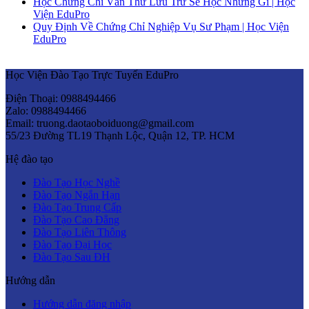
Học Chứng Chỉ Văn Thư Lưu Trữ Sẽ Học Những Gì | Học
Viện EduPro
Quy Định Về Chứng Chỉ Nghiệp Vụ Sư Phạm | Học Viện
EduPro
Học Viện Đào Tạo Trực Tuyến EduPro
Điện Thoại: 0988494466
Zalo: 0988494466
Email: truong.daotaoboiduong@gmail.com
55/23 Đường TL19 Thạnh Lộc, Quận 12, TP. HCM
Hệ đào tạo
Đào Tạo Học Nghề
Đào Tạo Ngắn Hạn
Đào Tạo Trung Cấp
Đào Tạo Cao Đẳng
Đào Tạo Liên Thông
Đào Tạo Đại Học
Đào Tạo Sau ĐH
Hướng dẫn
Hướng dẫn đăng nhập