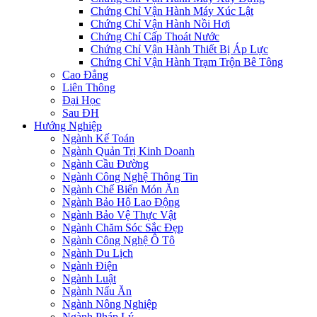
Chứng Chỉ Vận Hành Máy Xúc Lật
Chứng Chỉ Vận Hành Nồi Hơi
Chứng Chỉ Cấp Thoát Nước
Chứng Chỉ Vận Hành Thiết Bị Áp Lực
Chứng Chỉ Vận Hành Trạm Trộn Bê Tông
Cao Đẳng
Liên Thông
Đại Học
Sau ĐH
Hướng Nghiệp
Ngành Kế Toán
Ngành Quản Trị Kinh Doanh
Ngành Cầu Đường
Ngành Công Nghệ Thông Tin
Ngành Chế Biến Món Ăn
Ngành Bảo Hộ Lao Động
Ngành Bảo Vệ Thực Vật
Ngành Chăm Sóc Sắc Đẹp
Ngành Công Nghệ Ô Tô
Ngành Du Lịch
Ngành Điện
Ngành Luật
Ngành Nấu Ăn
Ngành Nông Nghiệp
Ngành Pháp Lý