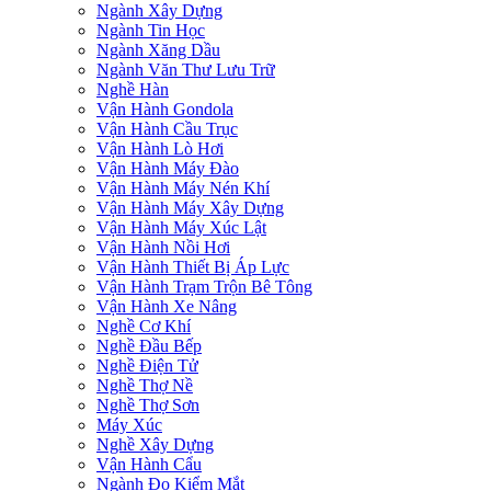
Ngành Xây Dựng
Ngành Tin Học
Ngành Xăng Dầu
Ngành Văn Thư Lưu Trữ
Nghề Hàn
Vận Hành Gondola
Vận Hành Cầu Trục
Vận Hành Lò Hơi
Vận Hành Máy Đào
Vận Hành Máy Nén Khí
Vận Hành Máy Xây Dựng
Vận Hành Máy Xúc Lật
Vận Hành Nồi Hơi
Vận Hành Thiết Bị Áp Lực
Vận Hành Trạm Trộn Bê Tông
Vận Hành Xe Nâng
Nghề Cơ Khí
Nghề Đầu Bếp
Nghề Điện Tử
Nghề Thợ Nề
Nghề Thợ Sơn
Máy Xúc
Nghề Xây Dựng
Vận Hành Cẩu
Ngành Đo Kiểm Mắt