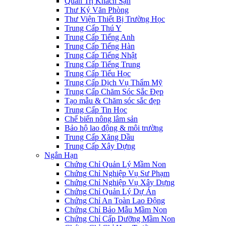
Quản Trị Khách Sạn
Thư Ký Văn Phòng
Thư Viện Thiết Bị Trường Học
Trung Cấp Thú Y
Trung Cấp Tiếng Anh
Trung Cấp Tiếng Hàn
Trung Cấp Tiếng Nhật
Trung Cấp Tiếng Trung
Trung Cấp Tiểu Học
Trung Cấp Dịch Vụ Thẩm Mỹ
Trung Cấp Chăm Sóc Sắc Đẹp
Tạo mẫu & Chăm sóc sắc đẹp
Trung Cấp Tin Học
Chế biến nông lâm sản
Bảo hộ lao động & môi trường
Trung Cấp Xăng Dầu
Trung Cấp Xây Dựng
Ngắn Hạn
Chứng Chỉ Quản Lý Mầm Non
Chứng Chỉ Nghiệp Vụ Sư Phạm
Chứng Chỉ Nghiệp Vụ Xây Dựng
Chứng Chỉ Quản Lý Dự Án
Chứng Chỉ An Toàn Lao Động
Chứng Chỉ Bảo Mẫu Mầm Non
Chứng Chỉ Cấp Dưỡng Mầm Non