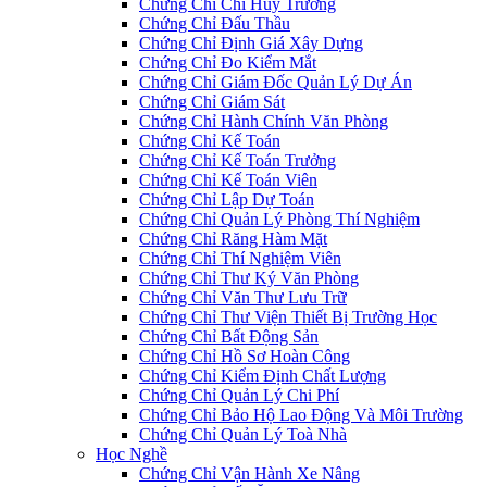
Chứng Chỉ Chỉ Huy Trưởng
Chứng Chỉ Đấu Thầu
Chứng Chỉ Định Giá Xây Dựng
Chứng Chỉ Đo Kiểm Mắt
Chứng Chỉ Giám Đốc Quản Lý Dự Án
Chứng Chỉ Giám Sát
Chứng Chỉ Hành Chính Văn Phòng
Chứng Chỉ Kế Toán
Chứng Chỉ Kế Toán Trưởng
Chứng Chỉ Kế Toán Viên
Chứng Chỉ Lập Dự Toán
Chứng Chỉ Quản Lý Phòng Thí Nghiệm
Chứng Chỉ Răng Hàm Mặt
Chứng Chỉ Thí Nghiệm Viên
Chứng Chỉ Thư Ký Văn Phòng
Chứng Chỉ Văn Thư Lưu Trữ
Chứng Chỉ Thư Viện Thiết Bị Trường Học
Chứng Chỉ Bất Động Sản
Chứng Chỉ Hồ Sơ Hoàn Công
Chứng Chỉ Kiểm Định Chất Lượng
Chứng Chỉ Quản Lý Chi Phí
Chứng Chỉ Bảo Hộ Lao Động Và Môi Trường
Chứng Chỉ Quản Lý Toà Nhà
Học Nghề
Chứng Chỉ Vận Hành Xe Nâng