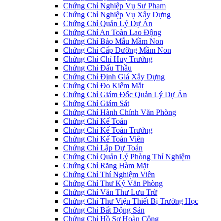
Chứng Chỉ Nghiệp Vụ Sư Phạm
Chứng Chỉ Nghiệp Vụ Xây Dựng
Chứng Chỉ Quản Lý Dự Án
Chứng Chỉ An Toàn Lao Động
Chứng Chỉ Bảo Mẫu Mầm Non
Chứng Chỉ Cấp Dưỡng Mầm Non
Chứng Chỉ Chỉ Huy Trưởng
Chứng Chỉ Đấu Thầu
Chứng Chỉ Định Giá Xây Dựng
Chứng Chỉ Đo Kiểm Mắt
Chứng Chỉ Giám Đốc Quản Lý Dự Án
Chứng Chỉ Giám Sát
Chứng Chỉ Hành Chính Văn Phòng
Chứng Chỉ Kế Toán
Chứng Chỉ Kế Toán Trưởng
Chứng Chỉ Kế Toán Viên
Chứng Chỉ Lập Dự Toán
Chứng Chỉ Quản Lý Phòng Thí Nghiệm
Chứng Chỉ Răng Hàm Mặt
Chứng Chỉ Thí Nghiệm Viên
Chứng Chỉ Thư Ký Văn Phòng
Chứng Chỉ Văn Thư Lưu Trữ
Chứng Chỉ Thư Viện Thiết Bị Trường Học
Chứng Chỉ Bất Động Sản
Chứng Chỉ Hồ Sơ Hoàn Công