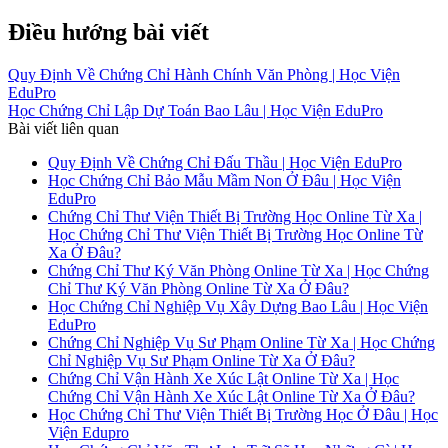
Điều hướng bài viết
Quy Định Về Chứng Chỉ Hành Chính Văn Phòng | Học Viện
EduPro
Học Chứng Chỉ Lập Dự Toán Bao Lâu | Học Viện EduPro
Bài viết liên quan
Quy Định Về Chứng Chỉ Đấu Thầu | Học Viện EduPro
Học Chứng Chỉ Bảo Mẫu Mầm Non Ở Đâu | Học Viện
EduPro
Chứng Chỉ Thư Viện Thiết Bị Trường Học Online Từ Xa |
Học Chứng Chỉ Thư Viện Thiết Bị Trường Học Online Từ
Xa Ở Đâu?
Chứng Chỉ Thư Ký Văn Phòng Online Từ Xa | Học Chứng
Chỉ Thư Ký Văn Phòng Online Từ Xa Ở Đâu?
Học Chứng Chỉ Nghiệp Vụ Xây Dựng Bao Lâu | Học Viện
EduPro
Chứng Chỉ Nghiệp Vụ Sư Phạm Online Từ Xa | Học Chứng
Chỉ Nghiệp Vụ Sư Phạm Online Từ Xa Ở Đâu?
Chứng Chỉ Vận Hành Xe Xúc Lật Online Từ Xa | Học
Chứng Chỉ Vận Hành Xe Xúc Lật Online Từ Xa Ở Đâu?
Học Chứng Chỉ Thư Viện Thiết Bị Trường Học Ở Đâu | Học
Viện Edupro