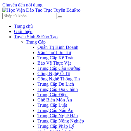
Chuyển đến nội dung
Trang chủ
Giới thiệu
Tuyển Sinh & Đào Tạo
Trung Cấp
Quản Trị Kinh Doanh
Văn Thư Lưu Trữ
Trung Cấp Kế Toán
Bảo Vệ Thực Vật
Trung Cấp Cầu Đường
Công Nghệ Ô Tô
Công Nghệ Thông Tin
Trung Cấp Du Lịch
Trung Cấp Địa Chính
Trung Cấp Điện
Chế Biến Món Ăn
Trung Cấp Luật
Trung Cấp Nấu Ăn
Trung Cấp Nghề Hàn
Trung Cấp Nông Nghiệp
Trung Cấp Pháp Lý