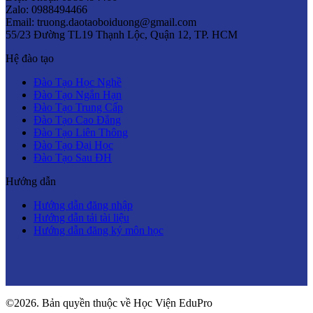
Zalo: 0988494466
Email: truong.daotaoboiduong@gmail.com
55/23 Đường TL19 Thạnh Lộc, Quận 12, TP. HCM
Hệ đào tạo
Đào Tạo Học Nghề
Đào Tạo Ngắn Hạn
Đào Tạo Trung Cấp
Đào Tạo Cao Đẳng
Đào Tạo Liên Thông
Đào Tạo Đại Học
Đào Tạo Sau ĐH
Hướng dẫn
Hướng dẫn đăng nhập
Hướng dẫn tải tài liệu
Hướng dẫn đăng ký môn học
©2026. Bản quyền thuộc về Học Viện EduPro