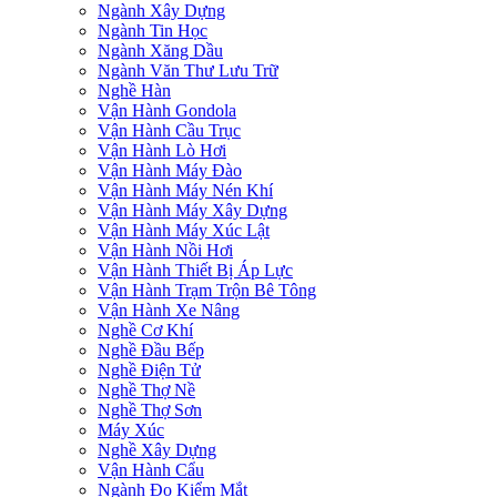
Ngành Xây Dựng
Ngành Tin Học
Ngành Xăng Dầu
Ngành Văn Thư Lưu Trữ
Nghề Hàn
Vận Hành Gondola
Vận Hành Cầu Trục
Vận Hành Lò Hơi
Vận Hành Máy Đào
Vận Hành Máy Nén Khí
Vận Hành Máy Xây Dựng
Vận Hành Máy Xúc Lật
Vận Hành Nồi Hơi
Vận Hành Thiết Bị Áp Lực
Vận Hành Trạm Trộn Bê Tông
Vận Hành Xe Nâng
Nghề Cơ Khí
Nghề Đầu Bếp
Nghề Điện Tử
Nghề Thợ Nề
Nghề Thợ Sơn
Máy Xúc
Nghề Xây Dựng
Vận Hành Cẩu
Ngành Đo Kiểm Mắt