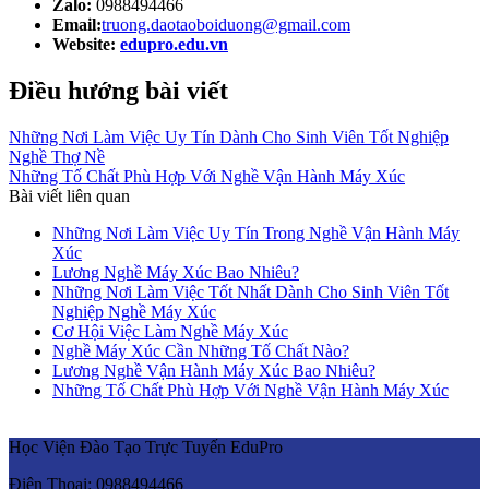
Zalo:
0988494466
Email:
truong.daotaoboiduong@gmail.com
Website:
edupro.edu.vn
Điều hướng bài viết
Những Nơi Làm Việc Uy Tín Dành Cho Sinh Viên Tốt Nghiệp
Nghề Thợ Nề
Những Tố Chất Phù Hợp Với Nghề Vận Hành Máy Xúc
Bài viết liên quan
Những Nơi Làm Việc Uy Tín Trong Nghề Vận Hành Máy
Xúc
Lương Nghề Máy Xúc Bao Nhiêu?
Những Nơi Làm Việc Tốt Nhất Dành Cho Sinh Viên Tốt
Nghiệp Nghề Máy Xúc
Cơ Hội Việc Làm Nghề Máy Xúc
Nghề Máy Xúc Cần Những Tố Chất Nào?
Lương Nghề Vận Hành Máy Xúc Bao Nhiêu?
Những Tố Chất Phù Hợp Với Nghề Vận Hành Máy Xúc
Học Viện Đào Tạo Trực Tuyến EduPro
Điện Thoại: 0988494466