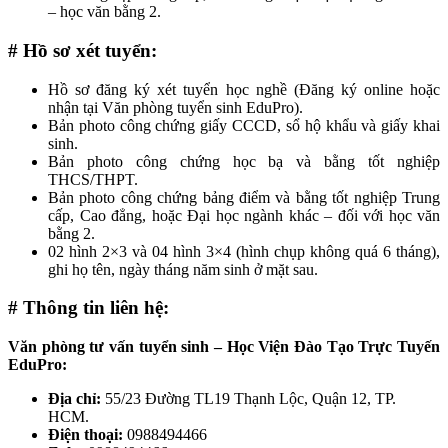
– học văn bằng 2.
# Hồ sơ xét tuyển:
Hồ sơ đăng ký xét tuyển học nghề (Đăng ký online hoặc
nhận tại Văn phòng tuyển sinh EduPro).
Bản photo công chứng giấy CCCD, sổ hộ khẩu và giấy khai
sinh.
Bản photo công chứng học bạ và bằng tốt nghiệp
THCS/THPT.
Bản photo công chứng bảng điểm và bằng tốt nghiệp Trung
cấp, Cao đẳng, hoặc Đại học ngành khác – đối với học văn
bằng 2.
02 hình 2×3 và 04 hình 3×4 (hình chụp không quá 6 tháng),
ghi họ tên, ngày tháng năm sinh ở mặt sau.
# Thông tin liên hệ:
Văn phòng tư vấn tuyển sinh – Học Viện Đào Tạo Trực Tuyến
EduPro:
Địa chỉ:
55/23 Đường TL19 Thạnh Lộc, Quận 12, TP.
HCM.
Điện thoại:
0988494466