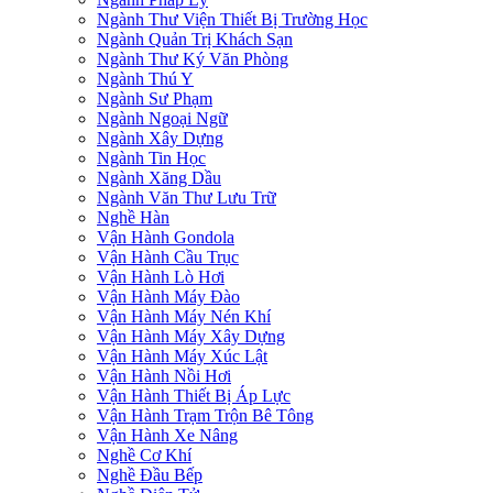
Ngành Thư Viện Thiết Bị Trường Học
Ngành Quản Trị Khách Sạn
Ngành Thư Ký Văn Phòng
Ngành Thú Y
Ngành Sư Phạm
Ngành Ngoại Ngữ
Ngành Xây Dựng
Ngành Tin Học
Ngành Xăng Dầu
Ngành Văn Thư Lưu Trữ
Nghề Hàn
Vận Hành Gondola
Vận Hành Cầu Trục
Vận Hành Lò Hơi
Vận Hành Máy Đào
Vận Hành Máy Nén Khí
Vận Hành Máy Xây Dựng
Vận Hành Máy Xúc Lật
Vận Hành Nồi Hơi
Vận Hành Thiết Bị Áp Lực
Vận Hành Trạm Trộn Bê Tông
Vận Hành Xe Nâng
Nghề Cơ Khí
Nghề Đầu Bếp