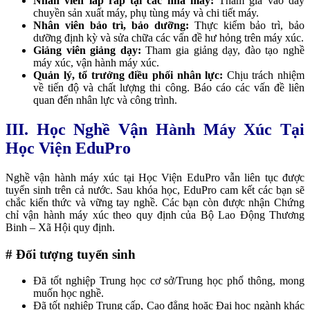
Nhân viên lắp ráp tại các nhà máy:
Tham gia vào dây
chuyền sản xuất máy, phụ tùng máy và chi tiết máy.
Nhân viên bảo trì, bảo dưỡng:
Thực kiểm bảo trì, bảo
dưỡng định kỳ và sửa chữa các vấn đề hư hỏng trên máy xúc.
Giảng viên giảng dạy:
Tham gia giảng dạy, đào tạo nghề
máy xúc, vận hành máy xúc.
Quản lý, tổ trưởng điều phối nhân lực:
Chịu trách nhiệm
về tiến độ và chất lượng thi công. Báo cáo các vấn đề liên
quan đến nhân lực và công trình.
III. Học Nghề Vận Hành Máy Xúc Tại
Học Viện EduPro
Nghề vận hành máy xúc tại Học Viện EduPro vẫn liên tục được
tuyển sinh trên cả nước. Sau khóa học, EduPro cam kết các bạn sẽ
chắc kiến thức và vững tay nghề. Các bạn còn được nhận Chứng
chỉ vận hành máy xúc theo quy định của Bộ Lao Động Thương
Binh – Xã Hội quy định.
# Đối tượng tuyển sinh
Đã tốt nghiệp Trung học cơ sở/Trung học phổ thông, mong
muốn học nghề.
Đã tốt nghiệp Trung cấp, Cao đẳng hoặc Đại học ngành khác