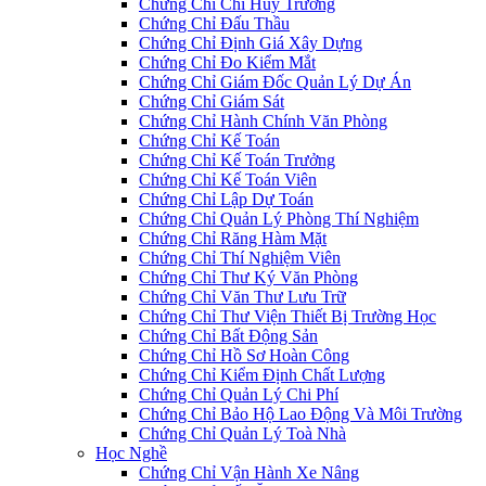
Chứng Chỉ Chỉ Huy Trưởng
Chứng Chỉ Đấu Thầu
Chứng Chỉ Định Giá Xây Dựng
Chứng Chỉ Đo Kiểm Mắt
Chứng Chỉ Giám Đốc Quản Lý Dự Án
Chứng Chỉ Giám Sát
Chứng Chỉ Hành Chính Văn Phòng
Chứng Chỉ Kế Toán
Chứng Chỉ Kế Toán Trưởng
Chứng Chỉ Kế Toán Viên
Chứng Chỉ Lập Dự Toán
Chứng Chỉ Quản Lý Phòng Thí Nghiệm
Chứng Chỉ Răng Hàm Mặt
Chứng Chỉ Thí Nghiệm Viên
Chứng Chỉ Thư Ký Văn Phòng
Chứng Chỉ Văn Thư Lưu Trữ
Chứng Chỉ Thư Viện Thiết Bị Trường Học
Chứng Chỉ Bất Động Sản
Chứng Chỉ Hồ Sơ Hoàn Công
Chứng Chỉ Kiểm Định Chất Lượng
Chứng Chỉ Quản Lý Chi Phí
Chứng Chỉ Bảo Hộ Lao Động Và Môi Trường
Chứng Chỉ Quản Lý Toà Nhà
Học Nghề
Chứng Chỉ Vận Hành Xe Nâng