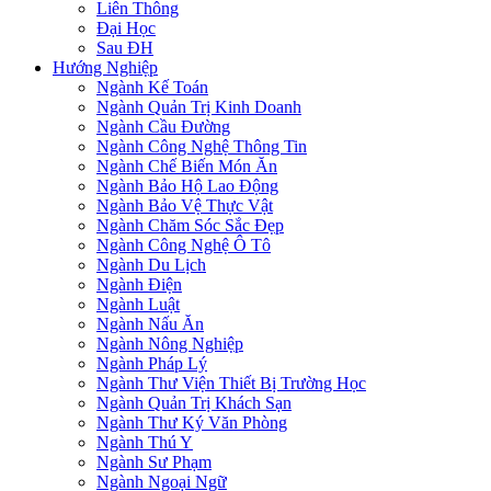
Liên Thông
Đại Học
Sau ĐH
Hướng Nghiệp
Ngành Kế Toán
Ngành Quản Trị Kinh Doanh
Ngành Cầu Đường
Ngành Công Nghệ Thông Tin
Ngành Chế Biến Món Ăn
Ngành Bảo Hộ Lao Động
Ngành Bảo Vệ Thực Vật
Ngành Chăm Sóc Sắc Đẹp
Ngành Công Nghệ Ô Tô
Ngành Du Lịch
Ngành Điện
Ngành Luật
Ngành Nấu Ăn
Ngành Nông Nghiệp
Ngành Pháp Lý
Ngành Thư Viện Thiết Bị Trường Học
Ngành Quản Trị Khách Sạn
Ngành Thư Ký Văn Phòng
Ngành Thú Y
Ngành Sư Phạm
Ngành Ngoại Ngữ