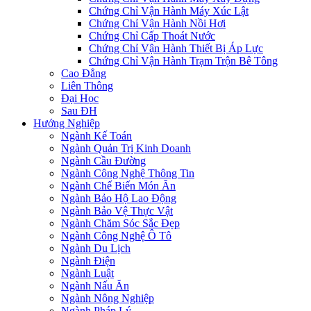
Chứng Chỉ Vận Hành Máy Xúc Lật
Chứng Chỉ Vận Hành Nồi Hơi
Chứng Chỉ Cấp Thoát Nước
Chứng Chỉ Vận Hành Thiết Bị Áp Lực
Chứng Chỉ Vận Hành Trạm Trộn Bê Tông
Cao Đẳng
Liên Thông
Đại Học
Sau ĐH
Hướng Nghiệp
Ngành Kế Toán
Ngành Quản Trị Kinh Doanh
Ngành Cầu Đường
Ngành Công Nghệ Thông Tin
Ngành Chế Biến Món Ăn
Ngành Bảo Hộ Lao Động
Ngành Bảo Vệ Thực Vật
Ngành Chăm Sóc Sắc Đẹp
Ngành Công Nghệ Ô Tô
Ngành Du Lịch
Ngành Điện
Ngành Luật
Ngành Nấu Ăn
Ngành Nông Nghiệp
Ngành Pháp Lý