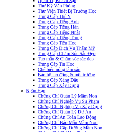
Quản Trị Khách Sạn
Thư Ký Văn Phòng
Thư Viện Thiết Bị Trường Học
Trung Cấp Thú Y
Trung Cấp Tiếng Anh
Trung Cấp Tiếng Hàn
Trung Cấp Tiếng Nhật
Trung Cấp Tiếng Trung
Trung Cấp Tiểu Học
Trung Cấp Dịch Vụ Thẩm Mỹ
Trung Cấp Chăm Sóc Sắc Đẹp
Tạo mẫu & Chăm sóc sắc đẹp
Trung Cấp Tin Học
Chế biến nông lâm sản
Bảo hộ lao động & môi trường
Trung Cấp Xăng Dầu
Trung Cấp Xây Dựng
Ngắn Hạn
Chứng Chỉ Quản Lý Mầm Non
Chứng Chỉ Nghiệp Vụ Sư Phạm
Chứng Chỉ Nghiệp Vụ Xây Dựng
Chứng Chỉ Quản Lý Dự Án
Chứng Chỉ An Toàn Lao Động
Chứng Chỉ Bảo Mẫu Mầm Non
Chứng Chỉ Cấp Dưỡng Mầm Non