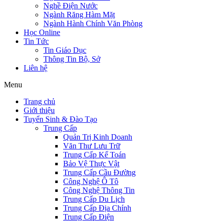
Nghề Điện Nước
Ngành Răng Hàm Mặt
Ngành Hành Chính Văn Phòng
Học Online
Tin Tức
Tin Giáo Dục
Thông Tin Bộ, Sở
Liên hệ
Menu
Trang chủ
Giới thiệu
Tuyển Sinh & Đào Tạo
Trung Cấp
Quản Trị Kinh Doanh
Văn Thư Lưu Trữ
Trung Cấp Kế Toán
Bảo Vệ Thực Vật
Trung Cấp Cầu Đường
Công Nghệ Ô Tô
Công Nghệ Thông Tin
Trung Cấp Du Lịch
Trung Cấp Địa Chính
Trung Cấp Điện