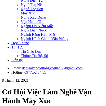
Nghề Điện Tử
Nghề Thợ Nề
Nghề Thợ Sơn
Máy Xúc
Nghề Xây Dựng
Vận Hành Cẩu
Ngành Đo Kiểm Mắt
Nghề Điện Nước
Ngành Răng Hàm Mặt
Ngành Hành Chính Văn Phòng
Học Online
Tin Tức
Tin Giáo Dục
Thông Tin Bộ, Sở
Liên hệ
Email:
daotaovaboiduongvequanly@gmail.com
Hotline:
0977.52.54.55
8 Tháng 12, 2021
Cơ Hội Việc Làm Nghề Vận
Hành Máy Xúc