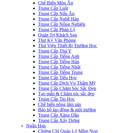
Chế Biến Món Ăn
Trung Cấp Luật
Trung Cấp Nấu Ăn
Trung Cấp Nghề Hàn
Trung Cấp Nông Nghiệp
Trung Cấp Pháp Lý
Quản Trị Khách Sạn
Thư Ký Văn Phòng
Thư Viện Thiết Bị Trường Học
Trung Cấp Thú Y
Trung Cấp Tiếng Anh
Trung Cấp Tiếng Hàn
Trung Cấp Tiếng Nhật
Trung Cấp Tiếng Trung
Trung Cấp Tiểu Học
Trung Cấp Dịch Vụ Thẩm Mỹ
Trung Cấp Chăm Sóc Sắc Đẹp
Tạo mẫu & Chăm sóc sắc đẹp
Trung Cấp Tin Học
Chế biến nông lâm sản
Bảo hộ lao động & môi trường
Trung Cấp Xăng Dầu
Trung Cấp Xây Dựng
Ngắn Hạn
Chứng Chỉ Quản Lý Mầm Non