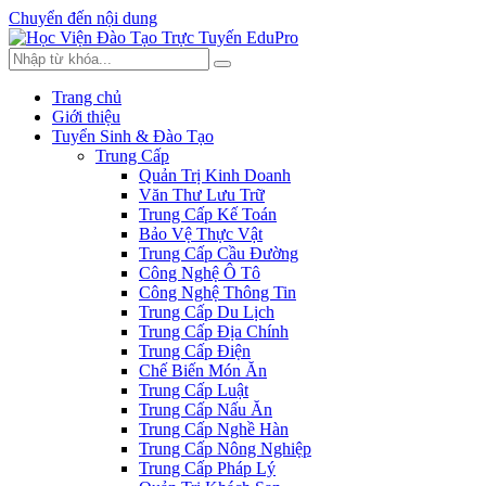
Chuyển đến nội dung
Trang chủ
Giới thiệu
Tuyển Sinh & Đào Tạo
Trung Cấp
Quản Trị Kinh Doanh
Văn Thư Lưu Trữ
Trung Cấp Kế Toán
Bảo Vệ Thực Vật
Trung Cấp Cầu Đường
Công Nghệ Ô Tô
Công Nghệ Thông Tin
Trung Cấp Du Lịch
Trung Cấp Địa Chính
Trung Cấp Điện
Chế Biến Món Ăn
Trung Cấp Luật
Trung Cấp Nấu Ăn
Trung Cấp Nghề Hàn
Trung Cấp Nông Nghiệp
Trung Cấp Pháp Lý